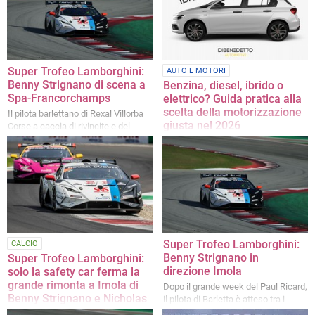
sorpasso nel mitico tratto di Eau
finale
Rouge-Raidillon
Super Trofeo Lamborghini:
AUTO E MOTORI
Benny Strignano di scena a
Benzina, diesel, ibrido o
Spa-Francorchamps
elettrico? Guida pratica alla
scelta della motorizzazione
Il pilota barlettano di Rexal Villorba
giusta nel 2026
Corse a caccia di rivincite e del
primato in classifica sul leggendario
Un approfondimento a cura di
circuito belga
Dibenedetto Automotive
Super Trofeo Lamborghini:
CALCIO
Benny Strignano in
Super Trofeo Lamborghini:
direzione Imola
solo la safety car ferma la
grande rimonta a Imola di
Dopo il grande week del Paul Ricard,
Benny Strignano e Nicholas
il pilota di Barletta è atteso tra i
Pujatti
protagonisti seconda tappa del