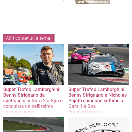
Altri contenuti a tema
Super Trofeo Lamborghini:
Super Trofeo Lamborghini:
Benny Strignano da
Benny Strignano e Nicholas
spettacolo in Gara 2 a Spa e
Pujatti chiudono settimi in
conquista un bellissimo
Gara 1 a Spa
secondo posto
Francorchamps
Nell'iconico circuito belga il pilota
Il pilota barlettano va al cambio
barlettano è autore di un'esaltante
guida in quinta posizione. Gara
rimonta, culminata con un grandioso
condizionata dalla safety car nel