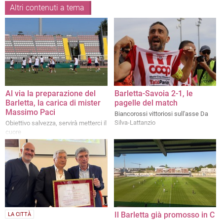
Altri contenuti a tema
Al via la preparazione del
Barletta-Savoia 2-1, le
Barletta, la carica di mister
pagelle del match
Massimo Paci
Biancorossi vittoriosi sull'asse Da
Silva-Lattanzio
Obiettivo salvezza, servirà metterci il
cuore
Il Barletta già promosso in C
LA CITTÀ