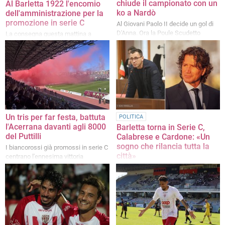
chiude il campionato con un
Al Barletta 1922 l'encomio
ko a Nardò
dell'amministrazione per la
promozione in serie C
Al Giovani Paolo II decide un gol di
D'Anna. Ora la Poule Scudetto
La consegna questa mattina a
Palazzo San Domenico
Un tris per far festa, battuta
POLITICA
l'Acerrana davanti agli 8000
Barletta torna in Serie C,
del Puttilli
Calabrese e Cardone: «Un
sogno che rilancia tutta la
I biancorossi già promossi in serie C
città»
centrano l'ennesima vittoria
La nota dei due consiglieri comunali