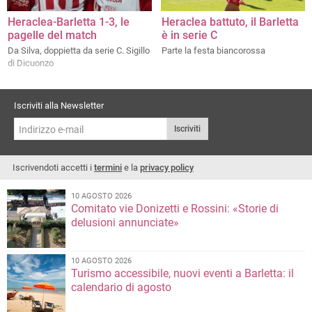
Heraclea-Barletta 1-3, le
Heraclea battuto, il Barletta
pagelle del match
è in serie C
Da Silva, doppietta da serie C. Sigillo
Parte la festa biancorossa
di Dicuonzo
Iscriviti alla Newsletter
Iscriviti
Iscrivendoti accetti i
termini
e la
privacy policy
10 AGOSTO 2026
Comitato vie Donizetti e Rossini: «Storie di
delusioni annunciate»
10 AGOSTO 2026
Turismo accessibile, nuovi eventi a Barletta: il
calendario di agosto