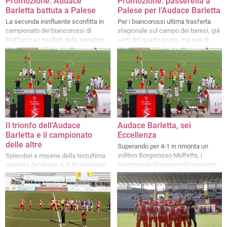
Promozione: Audace
Promozione: passerella a
Barletta battuta a Palese
Palese per l’Audace Barletta
La seconda ininfluente sconfitta in
Per i biancorossi ultima trasferta
campionato dei biancorossi di
stagionale sul campo dei baresi, già
Maffucci e i risultati della penultima
certi del quarto posto, ma non di
giornata del girone A
disputare i playoff
Il trionfo dell’Audace
Audace Barletta, sei
Barletta e il campionato
Eccellenza
delle altre
Superando per 4-1 in rimonta un
volitivo Borgorosso Molfetta, i
Splendori e miserie della terzultima
biancorossi ritornano nel massimo
giornata del girone A di Promozione
campionato regionale.