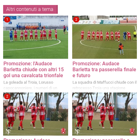
Altri contenuti a tema
1
2
Promozione: l’Audace
Promozione: Audace
Barletta chiude con altri 15
Barletta tra passerella finale
gol una cavalcata trionfale
e futuro
La goleada al Troia, Lorusso
La squadra di Maffucci chiude con il
capocannoniere, i numeri di un
retrocesso Troia una stagione
dominio incontrastato e un futuro
trionfale, tra voci di possibili novità a
2
tutto da scoprire
livello societario