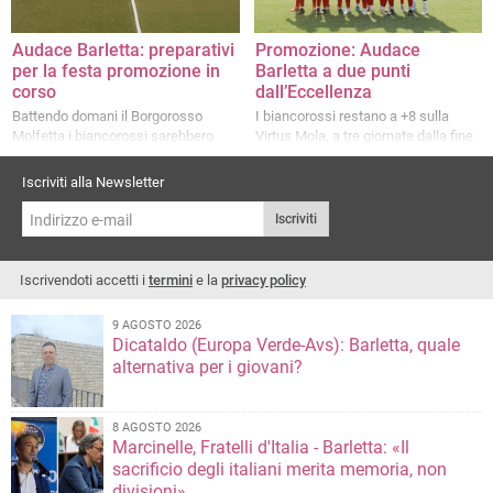
Audace Barletta: preparativi
Promozione: Audace
per la festa promozione in
Barletta a due punti
corso
dall’Eccellenza
Battendo domani il Borgorosso
I biancorossi restano a +8 sulla
Molfetta i biancorossi sarebbero
Virtus Mola, a tre giornate dalla fine
aritmeticamente in Eccellenza
Iscriviti alla Newsletter
Iscriviti
Iscrivendoti accetti i
termini
e la
privacy policy
9 AGOSTO 2026
Dicataldo (Europa Verde-Avs): Barletta, quale
alternativa per i giovani?
8 AGOSTO 2026
Marcinelle, Fratelli d'Italia - Barletta: «Il
sacrificio degli italiani merita memoria, non
divisioni»