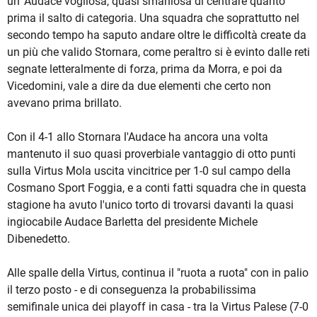
un' Audace vogliosa, quasi smaniosa di centrare quanto
prima il salto di categoria. Una squadra che soprattutto nel
secondo tempo ha saputo andare oltre le difficoltà create da
un più che valido Stornara, come peraltro si è evinto dalle reti
segnate letteralmente di forza, prima da Morra, e poi da
Vicedomini, vale a dire da due elementi che certo non
avevano prima brillato.
Con il 4-1 allo Stornara l'Audace ha ancora una volta
mantenuto il suo quasi proverbiale vantaggio di otto punti
sulla Virtus Mola uscita vincitrice per 1-0 sul campo della
Cosmano Sport Foggia, e a conti fatti squadra che in questa
stagione ha avuto l'unico torto di trovarsi davanti la quasi
ingiocabile Audace Barletta del presidente Michele
Dibenedetto.
Alle spalle della Virtus, continua il "ruota a ruota" con in palio
il terzo posto - e di conseguenza la probabilissima
semifinale unica dei playoff in casa - tra la Virtus Palese (7-0