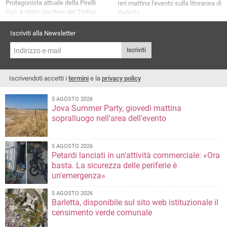
Protagonista attuale della Pirelli
Ieri mattina l'evento sulla litoranea di
Cup, è stato vincitore del Trofeo
Barletta
inverno 2023
Iscriviti alla Newsletter
Iscriviti
Iscrivendoti accetti i
termini
e la
privacy policy
5 AGOSTO 2026
Jova Summer Party, giovedì mattina
sopralluogo nell'area dell'evento
5 AGOSTO 2026
Petardi lanciati in un'attività commerciale: «Ora
basta. La sicurezza delle periferie è
un'emergenza»
5 AGOSTO 2026
Barletta, disponibile sul sito web istituzionale il
censimento verde comunale