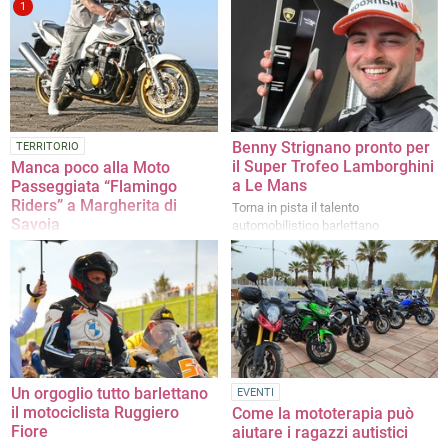
1
obbligatoria
l’ottavo posto in classifica generale
Benny Strignano pronto per
TERRITORIO
il Super Trofeo Lamborghini
Manca poco alla Moto
a Le Mans
Passeggiata “Flamingo
Riders” a Margherita di
Torna in pista il talento
Savoia
automobilistico barlettano
Appuntamento per sabato 22 giugno
nelle saline e nelle vie cittadine
principali
Un orgoglio tutto barlettano
EVENTI
il motociclista Ruggiero
Come la mototerapia può
Fiore
aiutare i ragazzi autistici