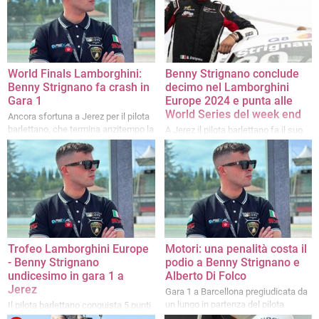
World Finals Lamborghini:
Benny Strignano conclude
Benny Strignano fa crash in
decimo nel Lamborghini
Gara 1
Europe 2024 e punta alle
World Series del week end
Ancora sfortuna a Jerez per il pilota
barlettano, che termina anzitempo la
A Jerez il pilota barlettano fa il suo
prima delle due gare mondiali a
in Gara 2 rimontando dal 26esimo al
causa di un contatto con il francese
16esimo posto
Levet
Trofeo Lamborghini Europe
Motori: una penalità costa il
- Benny Strignano
podio a Benny Strignano e
undicesimo in gara 1 a
Alberto Di Folco
Jerez
Gara 1 a Barcellona pregiudicata da
un lungo in partenza del pilota
Il pilota barlettano conquista 5 punti
romano che poi salta la via di fuga
nella categoria Pro e raggiunge