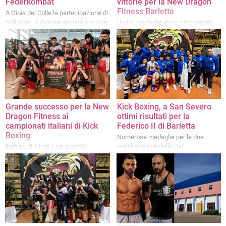
Federkombat
vittorie per la New Dragon
Fitness Barletta
A Gioia del Colle la partecipazione di
500 atleti di diverse società sportive
Undici medaglie d’oro e tre argenti
della regione
conquistati dai ragazzi del maestro
Nino Gaetano Vaccariello
Grande successo per la New
Kick Boxing, a San Severo
Dragon Fitness ai
ottimi risultati per la
campionati italiani di Kick
Federico II di Barletta
Boxing
Numerose medaglie per le due
realtà sportive della Bat
Bottino di 11 ori e un argento