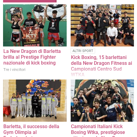
La New Dragon di Barletta
ALTRI SPORT
brilla al Prestige Fighter
Kick Boxing, 15 barlettani
nazionale di kick boxing
della New Dragon Fitness ai
Campionati Centro Sud
Tre i vincitori
WTKA
Gli atleti del maestro Nino
Vaccariello portano a casa 14
medaglie d'oro
Barletta, il successo della
Campionati Italiani Kick
Gym Olimpia al
Boxing Wtka, prestigiose