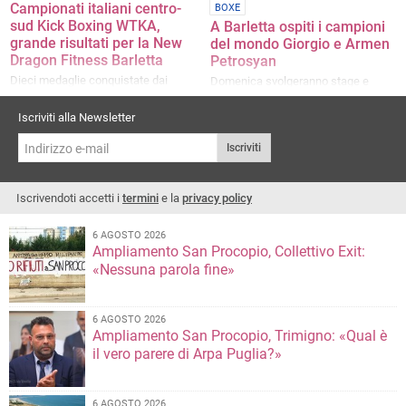
Campionati italiani centro-
BOXE
sud Kick Boxing WTKA,
A Barletta ospiti i campioni
grande risultati per la New
del mondo Giorgio e Armen
Dragon Fitness Barletta
Petrosyan
Dieci medaglie conquistate dai
Domenica svolgeranno stage e
ragazzi del maestro Nino Vaccariello
dimostrative al Paladisfida: al
miglior atleta andrà il trofeo
Iscriviti alla Newsletter
dedicato a Willy Monteiro Duarte
Iscriviti
Iscrivendoti accetti i
termini
e la
privacy policy
6 AGOSTO 2026
Ampliamento San Procopio, Collettivo Exit:
«Nessuna parola fine»
6 AGOSTO 2026
Ampliamento San Procopio, Trimigno: «Qual è
il vero parere di Arpa Puglia?»
6 AGOSTO 2026