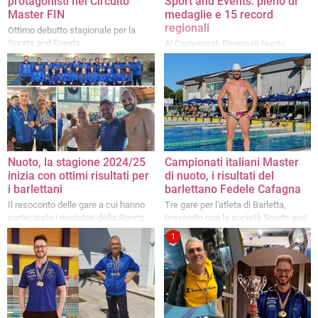
protagonisti nel Circuito
Sport and Events: pieno di
Master FIN
medaglie e 15 record
regionali
Ottimo debutto stagionale per la
Sports and Events
Ai Campionati Regionali Nuoto
Master ricca presenza con 140 atleti
con risultati di grande prestigio
Nuoto, la stagione 2024/25
Campionati italiani Master
inizia con ottimi risultati per
di nuoto, i risultati del
i barlettani
barlettano Fedele Cafagna
Il resoconto delle gare a cui hanno
Tre gare per l'atleta di Barletta,
partecipato i nuotatori della Sports
tesserato con la società Sports and
And Events
Events
1