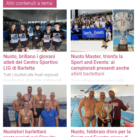
Altri contenuti a tema
Nuoto, brillano i giovani
Nuoto Master, trionfa la
atleti del Centro Sportivo
Sport and Events: ai
LIG di Barletta
campionati presenti anche
atleti barlettani
Tutti i risultati alle finali regionali
Esordienti A, disputate a Monopoli
Terza vittoria consecutiva della
società
Nuotatori barlettani
Nuoto, febbraio d'oro per la