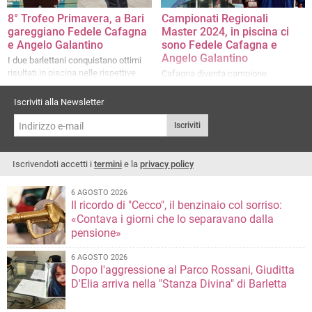
8° Trofeo Primavera, a Bari
Campionati Regionali
gareggiano Fedele Cafagna
Master 2024, in piscina ci
e Angelo Galantino
sono Fedele Cafagna e
Angelo Galantino
I due barlettani conquistano ottimi
risultati in piscina nelle rispettive
Cafagna diventa campione
specialità
regionale in due categorie; Galantino
torna a gareggiare dopo un lungo
Iscriviti alla Newsletter
stop
Iscriviti
Iscrivendoti accetti i
termini
e la
privacy policy
6 AGOSTO 2026
Il ricordo di "Cecco", il benzinaio col sorriso:
«Contava i giorni che lo separavano dalla
pensione»
6 AGOSTO 2026
Dopo l'aggressione al Parco Rossani, Giuditta
D'Elia arriva nella "Stanza Divina" di Barletta