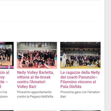
cio al
Nelly Volley Barletta,
Le ragazze della Nelly
Joy
vittoria al tie-break
dei coach Panunzio–
ile –
contro l’Amatori
Filannino vincono al
3
Volley Bari
Pala Disfida
ci ha
Prossimo appuntamento
Prossima gara con l’Amatori
zioni»
contro la Pegaso Molfetta
Bari