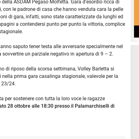
o della ASDAM Pegaso Molfetta. Gara d'esordio ricca di
pi, con le padrone di casa che hanno venduta cara la pelle
ioni di gara, infatti, sono state caratterizzate da lunghi ed
agini a contendersi punto per punto la vittoria, complice
stagionale.
 hanno saputo tener testa alle avversarie specialmente nel
sovvertire un parziale negativo in apertura di 9 – 2.
rno di riposo della scorsa settimana, Volley Barletta si
nella prima gara casalinga stagionale, valevole per la
D 23/24.
lta per sostenere con tutta la loro voce le ragazze
to 28 ottobre alle 18:30 presso il Palamarchiselli di