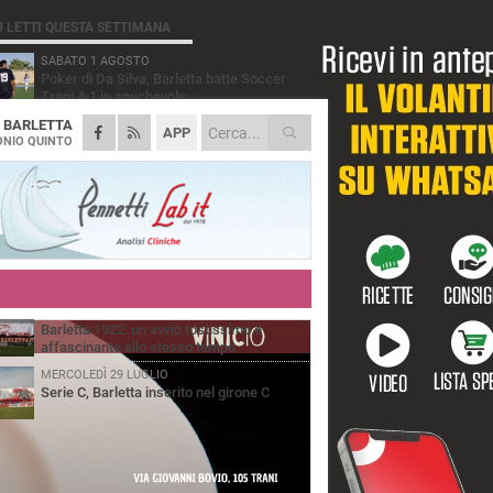
Ù LETTI QUESTA SETTIMANA
SABATO 1 AGOSTO
Poker di Da Silva, Barletta batte Soccer
Trani 4-1 in amichevole
A
BARLETTA
VENERDÌ 31 LUGLIO
APP
Serie C Sky Wifi: fissate date e orari delle
NIO QUINTO
prime otto giornate di campionato.
VENERDÌ 31 LUGLIO
Il calcio italiano piange l'immenso Franco
Baresi
GIOVEDÌ 6 AGOSTO
Addio a mister Marchioro. L'uomo del
Barletta in B
VENERDÌ 31 LUGLIO
Barletta 1922: un avvio tostissimo e
affascinante allo stesso tempo
MERCOLEDÌ 29 LUGLIO
Serie C, Barletta inserito nel girone C