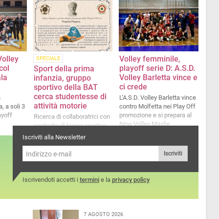
Volley
Volley femminile,
SPECIALE
col
playoff serie D: A.S.D.
Sport della prima
ala
Volley Barletta vince e
infanzia, gruppo
ci crede
sportivo della BAT
cerca studentesse di
n
L’A.S.D. Volley Barletta vince
attività motorie
, a soli 3
contro Molfetta nei Play Off
ayoff
promozione e si prepara al
Ricerca di collaboratrici con
New Volley Maglie
contratto di lavoro sportivo
Iscriviti alla Newsletter
Iscriviti
Iscrivendoti accetti i
termini
e la
privacy policy
7 AGOSTO 2026