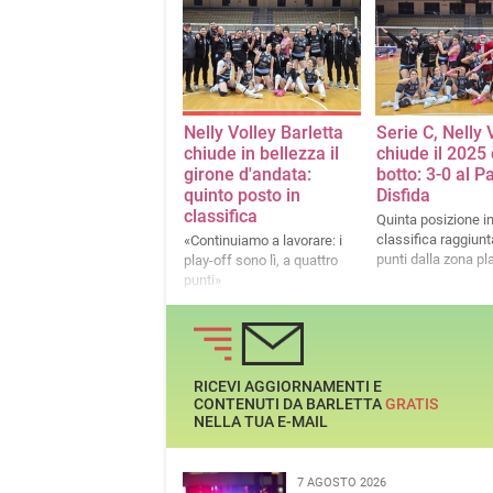
Nelly Volley Barletta
Serie C, Nelly 
chiude in bellezza il
chiude il 2025 
girone d'andata:
botto: 3-0 al P
quinto posto in
Disfida
classifica
Quinta posizione i
classifica raggiunta
«Continuiamo a lavorare: i
punti dalla zona pl
play-off sono lì, a quattro
punti»
RICEVI AGGIORNAMENTI E
CONTENUTI DA BARLETTA
GRATIS
NELLA TUA E-MAIL
7 AGOSTO 2026