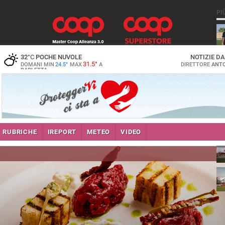
PI
32
°C
POCHE NUVOLE
NOTIZIE D
31.5°
DOMANI MIN
24.5°
MAX
A
DIRETTORE
ANTO
BARLETTA
RUBRICHE
IREPORT
METEO
VIDEO