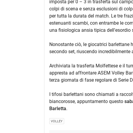
imposta per 0 – 3 in trasferta sul camp
colpi di scena e senza esclusioni di col
per tutta la durata del match. Le tre fraz
estenuanti scambi, con entrambe le comp
una fisiologica ansia tipica dell'esordio 
Nonostante ciò, le giocatrici barlettane
secondo set, riuscendo incredibilmente a 
Archiviata la trasferta Molfettese e il tu
appresta ad affrontare ASEM Volley Bari 
terza giornata di fase regolare di Serie 
I tifosi barlettani sono chiamati a racco
biancorosse, appuntamento questo
saba
Barletta
.
VOLLEY