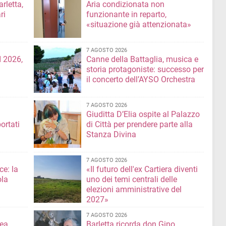
rletta,
Aria condizionata non
ri
funzionante in reparto,
«situazione già attenzionata»
7 AGOSTO 2026
 2026,
Canne della Battaglia, musica e
storia protagoniste: successo per
il concerto dell’AYSO Orchestra
7 AGOSTO 2026
Giuditta D’Elia ospite al Palazzo
ortati
di Città per prendere parte alla
Stanza Divina
7 AGOSTO 2026
ce: la
«Il futuro dell'ex Cartiera diventi
ola
uno dei temi centrali delle
elezioni amministrative del
2027»
7 AGOSTO 2026
ea,
Barletta ricorda don Gino