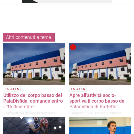
Altri contenuti a tema
1
LA CITTÀ
LA CITTÀ
Utilizzo del corpo basso del
Apre all’attività socio-
PalaDisfida, domande entro
sportiva il corpo basso del
il 15 dicembre
Paladisfida di Barletta
I dettagli per inviare la richiesta
L’annuncio del sindaco Cannito