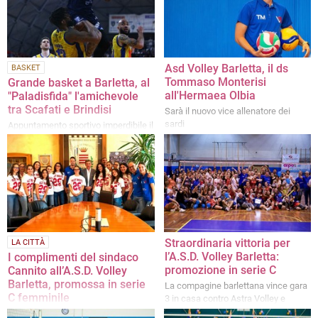
Asd Volley Barletta, il ds
BASKET
Tommaso Monterisi
Grande basket a Barletta, al
all'Hermaea Olbia
"Paladisfida" l'amichevole
tra Scafati e Brindisi
Sarà il nuovo vice allenatore dei
sardi
Appuntamento sportivo imperdibile il
prossimo 31 agosto
Straordinaria vittoria per
LA CITTÀ
l’A.S.D. Volley Barletta:
I complimenti del sindaco
promozione in serie C
Cannito all’A.S.D. Volley
Barletta, promossa in serie
La compagine barlettana vince gara
C femminile
3 in casa contro Astra Volley e
centra la storica promozione in serie
«Auspichiamo loro di essere