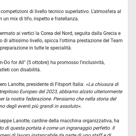
a competizioni di livello tecnico superlativo. L'atmosfera al
 un mix di tifo, rispetto e fratellanza.
ermato ai vertici la Corea del Nord, seguita dalla Grecia e
o di altissimo livello, spicca l'ottima prestazione del Team
preparazione in tutte le specialità.
Do for All" (5 ottobre) ha promosso l'inclusività,
leti con disabilità.
ro Lanotte, presidente di Fitsport Italia:
«La chiusura di
trepitoso Europeo del 2023, abbiamo alzato ulteriormente
lo per la nostra federazione. Pensiamo che nella storia del
o degli eventi più grandi in assoluto».
useppe Lanotte, cardine della macchina organizzativa, ha
o di questa portata è come un ingranaggio perfetto. Il
 mesi di lavoro instancabile da parte di uno staff e di