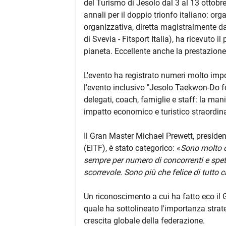
del Turismo di Jesolo dal 3 al 13 ottobre 
annali per il doppio trionfo italiano: o
organizzativa, diretta magistralmente da
di Svevia - Fitsport Italia), ha ricevuto 
pianeta. Eccellente anche la prestazione
L'evento ha registrato numeri molto impor
l'evento inclusivo "Jesolo Taekwon-Do for
delegati, coach, famiglie e staff: la man
impatto economico e turistico straordinario
Il Gran Master Michael Prewett, preside
(EITF), è stato categorico: «
Sono molto c
sempre per numero di concorrenti e spet
scorrevole. Sono più che felice di tutto 
Un riconoscimento a cui ha fatto eco il G
quale ha sottolineato l'importanza strat
crescita globale della federazione.