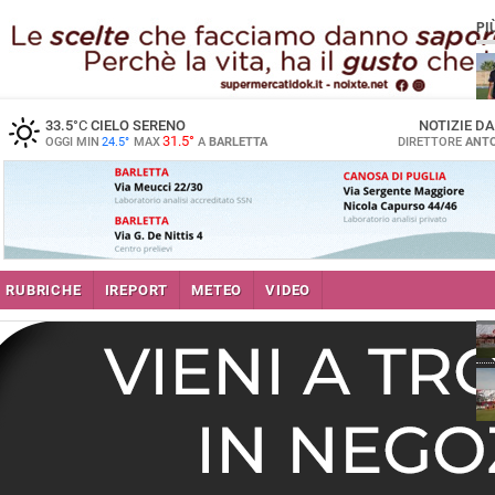
PI
33.5
°C
CIELO SERENO
NOTIZIE D
31.5°
OGGI MIN
24.5°
MAX
A
BARLETTA
DIRETTORE
ANTO
RUBRICHE
IREPORT
METEO
VIDEO