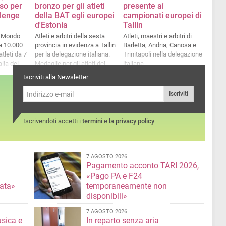
so per
bronzo per gli atleti
presente ai
llenge
della BAT egli europei
campionati europei di
d'Estonia
Tallin
l Mondo
Atleti e arbitri della sesta
Atleti, maestri e arbitri di
a 10.000
provincia in evidenza a Tallin
Barletta, Andria, Canosa e
tleti da 7
per la delegazione italiana.
Trinitapoli nella delegazione
Medaglie per gli atleti del
italiana
ra al
Team Rea Sport Canosa e
Iscriviti alla Newsletter
amma a
della Federico II Barletta
Iscriviti
Iscrivendoti accetti i
termini
e la
privacy policy
7 AGOSTO 2026
Pagamento acconto TARI 2026,
«Pago PA e F24
nata»
temporaneamente non
disponibili»
7 AGOSTO 2026
usica e
In reparto senza aria