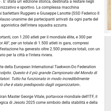
. E' stata un' edizione storica, destinata a restare negli
rganizzativo e sportivo. La complessa macchina
i barlettani Ruggiero e Giuseppe Lanotte (SSD Federico II
il plauso unanime dei partecipanti arrivati da ogni parte del
 agonistica dell'intera squadra azzurra.
tanti, con 1.200 atleti per il mondiale élite, e 300 per
 All", per un totale di 1.500 atleti in gara, compresi
ifestazione ha generato oltre 2.500 presenze totali, con un
 per la città e l'intera riviera.
nte della European International Taekwon-Do Federation
olpito. Questo è il più grande Campionato del Mondo di
tatori. Tutto ha funzionato in modo incredibilmente
ciò che è stato predisposto dagli organizzatori
».
ran Master George Vitale, portavoce mondiale dell'ITF, il
egica di Jesolo 2025 come simbolo della stabilità e della