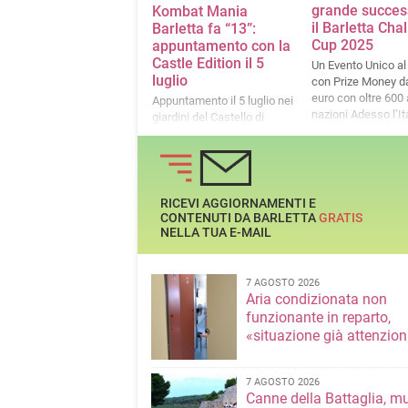
grande succes
Kombat Mania
il Barletta Cha
Barletta fa “13”:
Cup 2025
appuntamento con la
Castle Edition il 5
Un Evento Unico a
luglio
con Prize Money d
euro con oltre 600 a
Appuntamento il 5 luglio nei
nazioni Adesso l’Italia del
giardini del Castello di
taekwondo si prepa
Barletta
mondiale in progr
Jesolo
RICEVI AGGIORNAMENTI E
CONTENUTI DA BARLETTA
GRATIS
NELLA TUA E-MAIL
7 AGOSTO 2026
Aria condizionata non
funzionante in reparto,
«situazione già attenzio
7 AGOSTO 2026
Canne della Battaglia, m