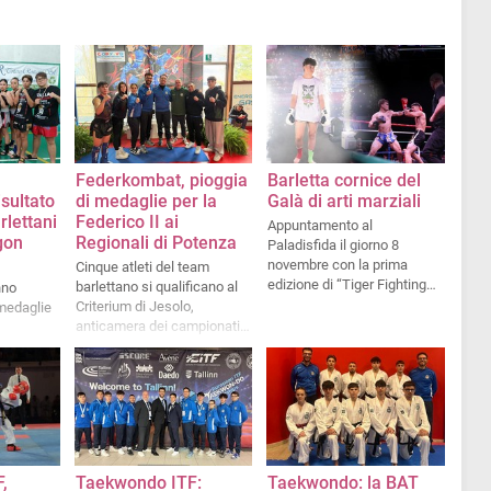
Federkombat, pioggia
Barletta cornice del
isultato
di medaglie per la
Galà di arti marziali
arlettani
Federico II ai
Appuntamento al
gon
Regionali di Potenza
Paladisfida il giorno 8
novembre con la prima
Cinque atleti del team
edizione di “Tiger Fighting
barlettano si qualificano al
nno
Champion”
Criterium di Jesolo,
medaglie
anticamera dei campionati
italiani
,
Taekwondo ITF:
Taekwondo: la BAT