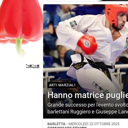
ARTI MARZIALI
Hanno matrice pugli
Grande successo per l'evento svoltos
barlettani Ruggiero e Giuseppe Lan
BARLETTA -
MERCOLEDÌ 22 OTTOBRE 2025