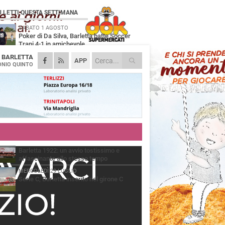
Ù LETTI QUESTA SETTIMANA
SABATO 1 AGOSTO
Poker di Da Silva, Barletta batte Soccer
Trani 4-1 in amichevole
A
BARLETTA
VENERDÌ 31 LUGLIO
APP
Serie C Sky Wifi: fissate date e orari delle
NIO QUINTO
prime otto giornate di campionato.
VENERDÌ 31 LUGLIO
Il calcio italiano piange l'immenso Franco
Baresi
GIOVEDÌ 6 AGOSTO
Addio a mister Marchioro. L'uomo del
Barletta in B
VENERDÌ 31 LUGLIO
Barletta 1922: un avvio tostissimo e
affascinante allo stesso tempo
MERCOLEDÌ 29 LUGLIO
Serie C, Barletta inserito nel girone C