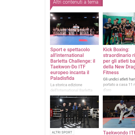
Altri contenuti a tema
Sport e spettacolo
Kick Boxing:
all'international
straordinario r
Barletta Challenge: il
per gli atleti b
Taekwon-Do ITF
della New Dra
europeo incanta il
Fitness
Paladisfida
Gli undici atleti ha
portato a casa 11 
La storica edizione
d'oro
dell'International Barletta
Challenge si è svolta dal 22
al 24 maggio nella
suggestiva e prestigiosa
cornice del PalaDisfida
Taekwondo ITF
ALTRI SPORT