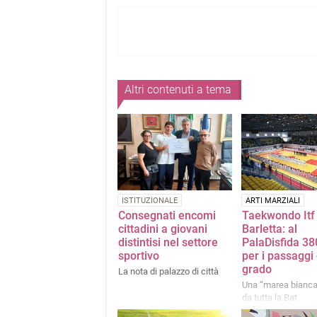
Altri contenuti a tema
ISTITUZIONALE
ARTI MARZIALI
Consegnati encomi
Taekwondo Itf
cittadini a giovani
Barletta: al
distintisi nel settore
PalaDisfida 380
sportivo
per i passaggi 
grado
La nota di palazzo di città
Una “marea bianca
da tutta la Bat