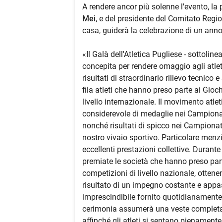
A rendere ancor più solenne l'evento, la
Mei
, e del presidente del Comitato Regi
casa, guiderà la celebrazione di un anno r
«Il Galà dell'Atletica Pugliese - sottolin
concepita per rendere omaggio agli atleti
risultati di straordinario rilievo tecnico
fila atleti che hanno preso parte ai Gioch
livello internazionale. Il movimento atle
considerevole di medaglie nei Campionati 
nonché risultati di spicco nei Campionati
nostro vivaio sportivo. Particolare menz
eccellenti prestazioni collettive. Durante
premiate le società che hanno preso parte 
competizioni di livello nazionale, ottene
risultato di un impegno costante e appa
imprescindibile fornito quotidianamente d
cerimonia assumerà una veste completame
affinché gli atleti si sentano pienament