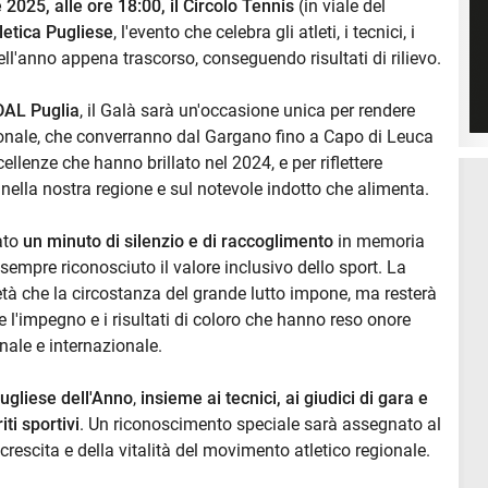
 2025, alle ore 18:00, il Circolo Tennis
(in viale del
tletica Pugliese
, l'evento che celebra gli atleti, i tecnici, i
nell'anno appena trascorso, conseguendo risultati di rilievo.
DAL Puglia
, il Galà sarà un'occasione unica per rendere
ionale, che converranno dal Gargano fino a Capo di Leuca
cellenze che hanno brillato nel 2024, e per riflettere
ella nostra regione e sul notevole indotto che alimenta.
ato
un minuto di silenzio
e di raccoglimento
in memoria
sempre riconosciuto il valore inclusivo dello sport. La
tà che la circostanza del grande lutto impone, ma resterà
e l'impegno e i risultati di coloro che hanno reso onore
nale e internazionale.
ugliese dell'Anno
,
insieme ai tecnici, ai giudici di gara e
ti sportivi
. Un riconoscimento speciale sarà assegnato al
crescita e della vitalità del movimento atletico regionale.