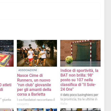
Indice di sportività, la
ASSOCIAZIONI
BAT non brilla: 98°
Nasce Cime di
posto su 107 nella
Runners, un nuovo
classifica di "Il Sole-
 atleti
"run club" giovanile
24 Ore"
di
per gli amanti della
corsa a Barletta
Il dato poco lusinghiero per
la provincia, tra le ultime in
” giunta
I co-fondatori raccontano il
Italia
progetto