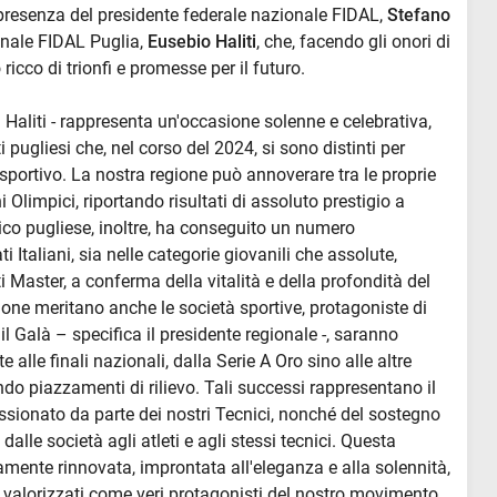
 presenza del presidente federale nazionale FIDAL,
Stefano
onale FIDAL Puglia,
Eusebio Haliti
, che, facendo gli onori di
icco di trionfi e promesse per il futuro.
ea Haliti - rappresenta un'occasione solenne e celebrativa,
 pugliesi che, nel corso del 2024, si sono distinti per
 e sportivo. La nostra regione può annoverare tra le proprie
i Olimpici, riportando risultati di assoluto prestigio a
tico pugliese, inoltre, ha conseguito un numero
Italiani, sia nelle categorie giovanili che assolute,
 Master, a conferma della vitalità e della profondità del
ione meritano anche le società sportive, protagoniste di
 il Galà – specifica il presidente regionale -, saranno
alle finali nazionali, dalla Serie A Oro sino alle altre
ndo piazzamenti di rilievo. Tali successi rappresentano il
ssionato da parte dei nostri Tecnici, nonché del sostegno
alle società agli atleti e agli stessi tecnici. Questa
nte rinnovata, improntata all'eleganza e alla solennità,
e valorizzati come veri protagonisti del nostro movimento