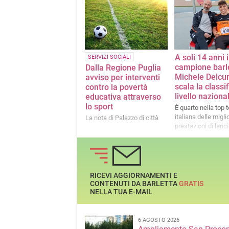
A soli 14 anni i
SERVIZI SOCIALI
campione barl
Dalla Regione Puglia
Michele Delcur
avviso per interventi
scala la classif
contro la povertà
livello naziona
educativa attraverso
lo sport
È quarto nella top 
italiana delle miglio
La nota di Palazzo di città
prestazioni di lanci
martello
RICEVI AGGIORNAMENTI E
CONTENUTI DA BARLETTA
GRATIS
NELLA TUA E-MAIL
6 AGOSTO 2026