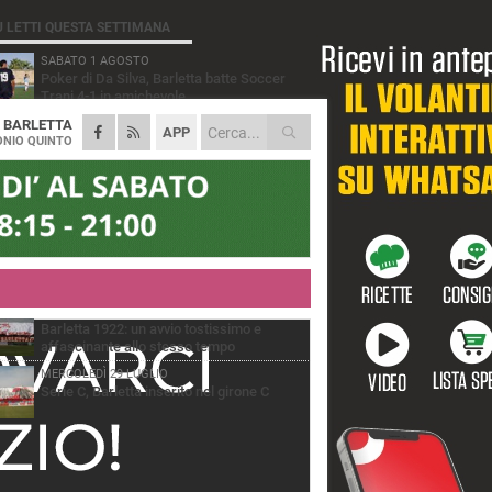
Ù LETTI QUESTA SETTIMANA
SABATO 1 AGOSTO
Poker di Da Silva, Barletta batte Soccer
Trani 4-1 in amichevole
A
BARLETTA
VENERDÌ 31 LUGLIO
APP
Serie C Sky Wifi: fissate date e orari delle
NIO QUINTO
prime otto giornate di campionato.
VENERDÌ 31 LUGLIO
Il calcio italiano piange l'immenso Franco
Baresi
GIOVEDÌ 6 AGOSTO
Addio a mister Marchioro. L'uomo del
Barletta in B
VENERDÌ 31 LUGLIO
Barletta 1922: un avvio tostissimo e
affascinante allo stesso tempo
MERCOLEDÌ 29 LUGLIO
Serie C, Barletta inserito nel girone C