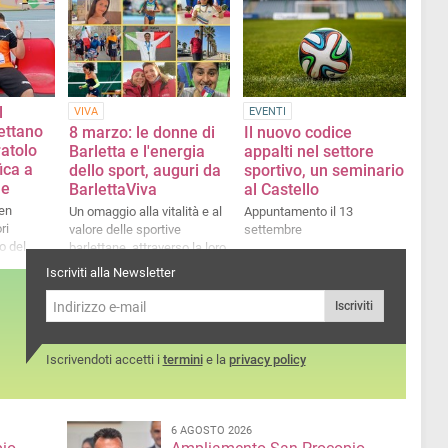
l
VIVA
EVENTI
ettano
8 marzo: le donne di
Il nuovo codice
atolo
Barletta e l'energia
appalti nel settore
ica a
dello sport, auguri da
sportivo, un seminario
le
BarlettaViva
al Castello
ten
Un omaggio alla vitalità e al
Appuntamento il 13
ri
valore delle sportive
settembre
o del
barlettane, attraverso la loro
viva voce in questa speciale
Iscriviti alla Newsletter
giornata
Iscriviti
Iscrivendoti accetti i
termini
e la
privacy policy
6 AGOSTO 2026