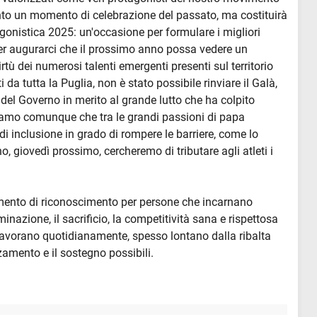
tanto un momento di celebrazione del passato, ma costituirà
gonistica 2025: un'occasione per formulare i migliori
per augurarci che il prossimo anno possa vedere un
tù dei numerosi talenti emergenti presenti sul territorio
i da tutta la Puglia, non è stato possibile rinviare il Galà,
del Governo in merito al grande lutto che ha colpito
diamo comunque che tra le grandi passioni di papa
i inclusione in grado di rompere le barriere, come lo
o, giovedì prossimo, cercheremo di tributare agli atleti i
omento di riconoscimento per persone che incarnano
minazione, il sacrificio, la competitività sana e rispettosa
e lavorano quotidianamente, spesso lontano dalla ribalta
zamento e il sostegno possibili.