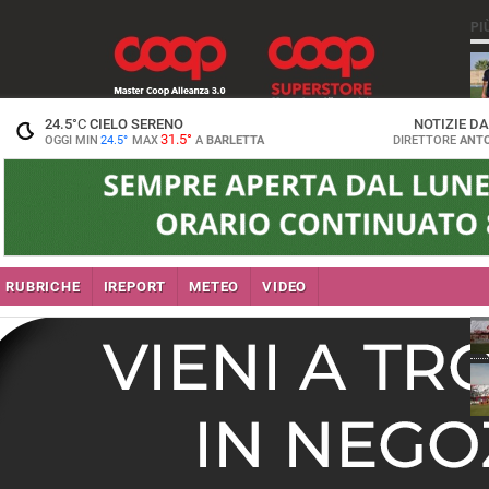
PI
24.5
°C
CIELO SERENO
NOTIZIE D
31.5°
OGGI MIN
24.5°
MAX
A
BARLETTA
DIRETTORE
ANTO
RUBRICHE
IREPORT
METEO
VIDEO