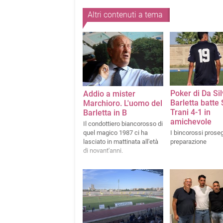
Altri contenuti a tema
Poker di Da Sil
Addio a mister
Barletta batte
Marchioro. L'uomo del
Trani 4-1 in
Barletta in B
amichevole
Il condottiero biancorosso di
quel magico 1987 ci ha
I bincorossi prose
lasciato in mattinata all'età
preparazione
di novant'anni.