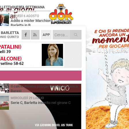
Ù LETTI QUESTA SETTIMANA
GIOVEDÌ 6 AGOSTO
Addio a mister Marchioro. L'uomo del
Barletta in B
A
BARLETTA
SABATO 1 AGOSTO
APP
Poker di Da Silva, Barletta batte Soccer
NIO QUINTO
Trani 4-1 in amichevole
VENERDÌ 31 LUGLIO
Serie C Sky Wifi: fissate date e orari delle
prime otto giornate di campionato.
VENERDÌ 31 LUGLIO
Barletta 1922: un avvio tostissimo e
affascinante allo stesso tempo
VENERDÌ 31 LUGLIO
Il calcio italiano piange l'immenso Franco
Baresi
MERCOLEDÌ 29 LUGLIO
Serie C, Barletta inserito nel girone C