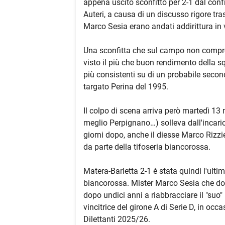
appena uscito sconfitto per 2-1 dal conf
Auteri, a causa di un discusso rigore tra
Marco Sesia erano andati addirittura in 
Una sconfitta che sul campo non compro
visto il più che buon rendimento della sq
più consistenti su di un probabile second
targato Perina del 1995.
Il colpo di scena arriva però martedì 13 
meglio Perpignano…) solleva dall'incarico
giorni dopo, anche il diesse Marco Rizzi
da parte della tifoseria biancorossa.
Matera-Barletta 2-1 è stata quindi l'ult
biancorossa. Mister Marco Sesia che doma
dopo undici anni a riabbracciare il "suo" 
vincitrice del girone A di Serie D, in oc
Dilettanti 2025/26.