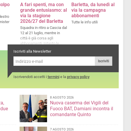
 colpo
A fari spenti, ma con
Barletta, da lunedì al
grande entusiasmo: al
via la campagna
via la stagione
abbonamenti
destro
2026/27 del Barletta
 mister
Tutte le info utili
Squadra in ritiro a Cascia dal
12 al 21 luglio, mentre in
città è già corsa agli
abbonamenti. Intanto le
altre...
Iscriviti alla Newsletter
Iscriviti
Iscrivendoti accetti i
termini
e la
privacy policy
8 AGOSTO 2026
a,
Nuova caserma dei Vigili del
 due
Fuoco BAT, Damiani incontra il
comandante Quinto
7 AGOSTO 2026