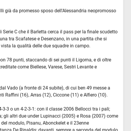
illi già da promesso sposo dell'Alessandria neopromosso
i Serie C che il Barletta cerca il pass per la finale scudetto
na tra Scafatese e Desenzano, in una partita che si
vista la qualità delle due squadre in campo.
on 78 punti, staccando di sei punti il Ligorna, e di oltre
creditate come Biellese, Varese, Sestri Levante e
al Vado (a fronte di 24 subite), di cui ben 49 messe a
i Raffini (16), Arras (12), Ciccone (11) e Alfiero (10).
3-3 o un 4-2-3-1: con il classe 2006 Bellocci tra i pali;
esa; gli altri due under Lupinacci (2005) e Rosa (2007) come
 del modulo, Pisanu, Abonckelet e il 23enne
distanza De Rinaldis; davanti, sempre a seconda del modulo,