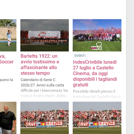
va,
Barletta 1922: un
EVENTI
 Soccer
avvio tostissimo e
IndesCrivibile lunedì
affascinante allo
27 luglio a Castello
stesso tempo
Cinema, da oggi
disponibili i tagliandi
guono la
Calendario di Serie C
gratuiti
2026/27. Avvio sulla carta
difficile per i biancorossi, tra
Possibile ritirarli presso il
corsi e ricorsi storici, derby,
bookshop del Castello fino a
gemellaggi e corazzate varie
esaurimento posti