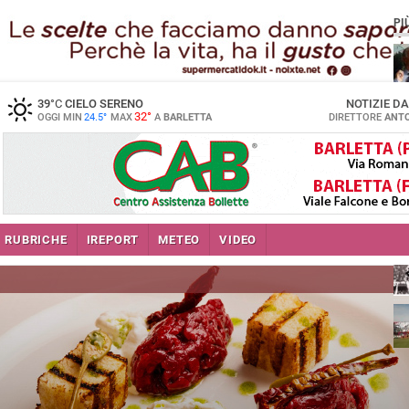
PI
39
°C
CIELO SERENO
NOTIZIE D
32°
OGGI MIN
24.5°
MAX
A
BARLETTA
DIRETTORE
ANTO
RUBRICHE
IREPORT
METEO
VIDEO