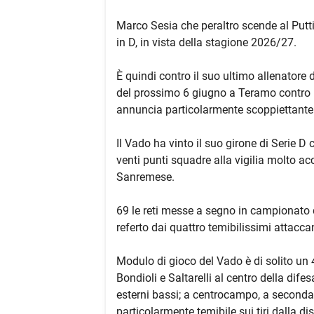
Marco Sesia che peraltro scende al Putt
in D, in vista della stagione 2026/27.
È quindi contro il suo ultimo allenatore d
del prossimo 6 giugno a Teramo contro u
annuncia particolarmente scoppiettante 
Il Vado ha vinto il suo girone di Serie D c
venti punti squadre alla vigilia molto ac
Sanremese.
69 le reti messe a segno in campionato d
referto dai quattro temibilissimi attaccant
Modulo di gioco del Vado è di solito un 4-
Bondioli e Saltarelli al centro della dif
esterni bassi; a centrocampo, a seconda
particolarmente temibile sui tiri dalla 