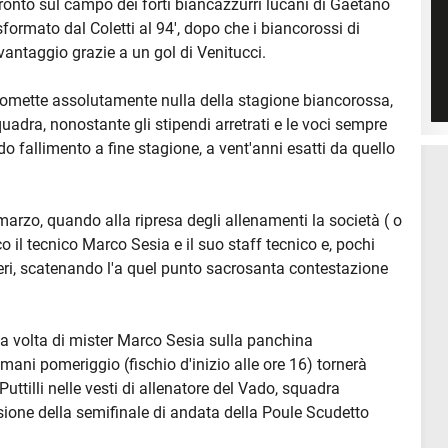
ronto sul campo dei forti biancazzurri lucani di Gaetano
sformato dal Coletti al 94', dopo che i biancorossi di
vantaggio grazie a un gol di Venitucci.
mette assolutamente nulla della stagione biancorossa,
uadra, nonostante gli stipendi arretrati e le voci sempre
o fallimento a fine stagione, a vent'anni esatti da quello
marzo, quando alla ripresa degli allenamenti la società ( o
 il tecnico Marco Sesia e il suo staff tecnico e, pochi
eri, scatenando l'a quel punto sacrosanta contestazione
ima volta di mister Marco Sesia sulla panchina
ni pomeriggio (fischio d'inizio alle ore 16) tornerà
Puttilli nelle vesti di allenatore del Vado, squadra
casione della semifinale di andata della Poule Scudetto