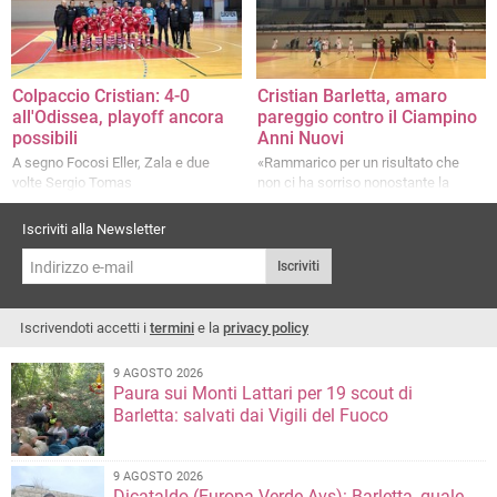
Colpaccio Cristian: 4-0
Cristian Barletta, amaro
all'Odissea, playoff ancora
pareggio contro il Ciampino
possibili
Anni Nuovi
A segno Focosi Eller, Zala e due
«Rammarico per un risultato che
volte Sergio Tomas
non ci ha sorriso nonostante la
buona prestazione»
Iscriviti alla Newsletter
Iscriviti
Iscrivendoti accetti i
termini
e la
privacy policy
9 AGOSTO 2026
Paura sui Monti Lattari per 19 scout di
Barletta: salvati dai Vigili del Fuoco
9 AGOSTO 2026
Dicataldo (Europa Verde-Avs): Barletta, quale