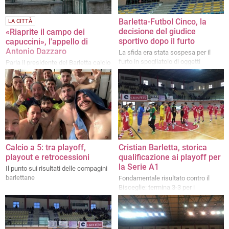
Barletta-Futbol Cinco, la
LA CITTÀ
decisione del giudice
«Riaprite il campo dei
sportivo dopo il furto
capuccini», l'appello di
Antonio Dazzaro
La sfida era stata sospesa per il
furto in spogliatoio di oggetti
Parla il presidente del Barletta calcio
personali subìto da alcuni calcettisti
a 5
nerazzurri
Calcio a 5: tra playoff,
Cristian Barletta, storica
playout e retrocessioni
qualificazione ai playoff per
la Serie A1
Il punto sui risultati delle compagini
barlettane
Fondamentale risultato contro il
Bisceglie: termina 3-3 per i
biancorossi