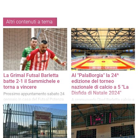
Altri contenuti a tema
La Grimal Futsal Barletta
Al "PalaBorgia" la 24^
batte 2-1 il Sammichele e
edizione del torneo
torna a vincere
nazionale di calcio a 5 "La
Disfida di Natale 2024"
Prossimo appuntamento sabato 24
gennaio in casa del Futsal Potenza
A promuoverlo l'Asd Barletta calcio a
5