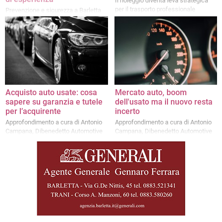
Il noleggio diventa leva strategica
per il trasporto professionale
Prevenzione e sicurezza a Barletta
con "Filannino Line Revision"
Acquisto auto usate: cosa
Mercato auto, boom
sapere su garanzia e tutele
dell'usato ma il nuovo resta
per l’acquirente
incerto
Approfondimento a cura di Antonio
Approfondimento a cura di Antonio
Campana, Dibenedetto Automotive
Campana, Dibenedetto Automotive