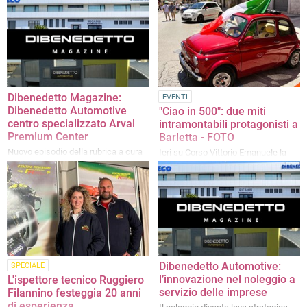
Dibenedetto Magazine:
EVENTI
Dibenedetto Automotive
"Ciao in 500": due miti
centro specializzato Arval
intramontabili protagonisti a
Premium Center
Barletta - FOTO
Nuovo episodio della rubrica a cura
Ieri su Corso Vittorio Emanuele la
di Dibenedetto Automotive
prima edizione del raduno
Dibenedetto Automotive:
SPECIALE
l’innovazione nel noleggio a
L'ispettore tecnico Ruggiero
servizio delle imprese
Filannino festeggia 20 anni
di esperienza