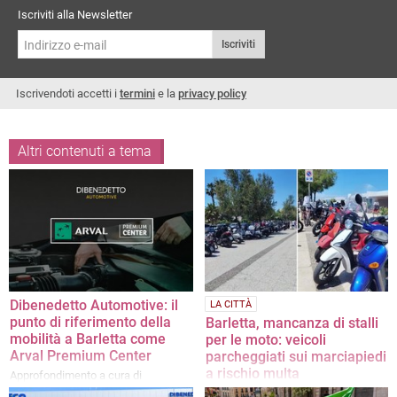
Iscriviti alla Newsletter
Iscriviti
Iscrivendoti accetti i
termini
e la
privacy policy
Altri contenuti a tema
Dibenedetto Automotive: il
LA CITTÀ
punto di riferimento della
Barletta, mancanza di stalli
mobilità a Barletta come
per le moto: veicoli
Arval Premium Center
parcheggiati sui marciapiedi
a rischio multa
Approfondimento a cura di
Dibenedetto Automotive
La denuncia di un cittadino