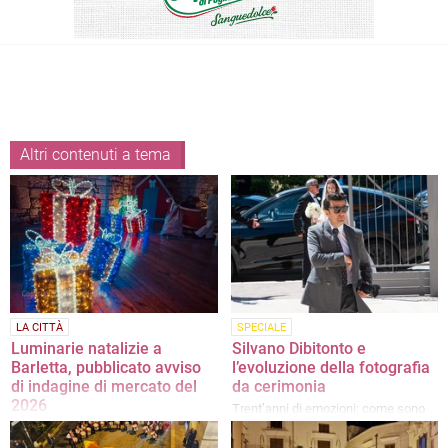
Altri contenuti a tema
LA CITTÀ
SPECIALE
Luminarie natalizie a
Silvano Dibitonto e
Barletta, pubblicato avviso
l’evoluzione della fotografia
di indagine di mercato del
da cerimonia
2026
Trent’anni di emozioni: come sono
cambiati matrimoni, diciottesimi ed
Scadenza prevista il 27 luglio
eventi privati