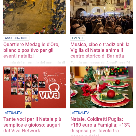
ASSOCIAZIONI
EVENTI
Quartiere Medaglie d'Oro,
Musica, cibo e tradizioni: la
bilancio positivo per gli
Vigilia di Natale anima il
eventi natalizi
centro storico di Barletta
La nota del referente del comitato di
Evento promosso da AssoPromoDj
quartiere, Oronzo Carli
e Confcommercio con il supporto
dell'amministrazione comunale
ATTUALITÀ
ATTUALITÀ
Tante voci per il Natale più
Natale, Coldiretti Puglia:
semplice e gioioso: auguri
«180 euro a Famiglia; +13%
dal Viva Network
di spesa per tavola tra