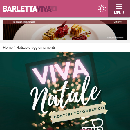
MENU
Home
Notizie e aggiornamenti