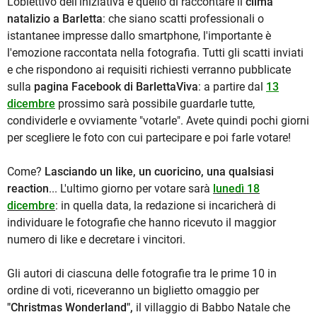
L'obiettivo dell'iniziativa è quello di raccontare il
clima
natalizio a Barletta
: che siano scatti professionali o
istantanee impresse dallo smartphone, l'importante è
l'emozione raccontata nella fotografia. Tutti gli scatti inviati
e che rispondono ai requisiti richiesti verranno pubblicate
sulla
pagina Facebook di BarlettaViva
: a partire dal
13
dicembre
prossimo sarà possibile guardarle tutte,
condividerle e ovviamente "votarle". Avete quindi pochi giorni
per scegliere le foto con cui partecipare e poi farle votare!
Come?
Lasciando un like, un cuoricino, una qualsiasi
reaction
... L'ultimo giorno per votare sarà
lunedì 18
dicembre
: in quella data, la redazione si incaricherà di
individuare le fotografie che hanno ricevuto il maggior
numero di like e decretare i vincitori.
Gli autori di ciascuna delle fotografie tra le prime 10 in
ordine di voti, riceveranno un biglietto omaggio per
"Christmas Wonderland",
il villaggio di Babbo Natale che