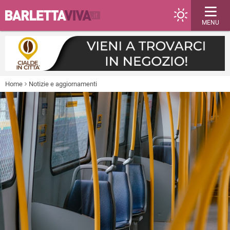
MENU
Home
Notizie e aggiornamenti