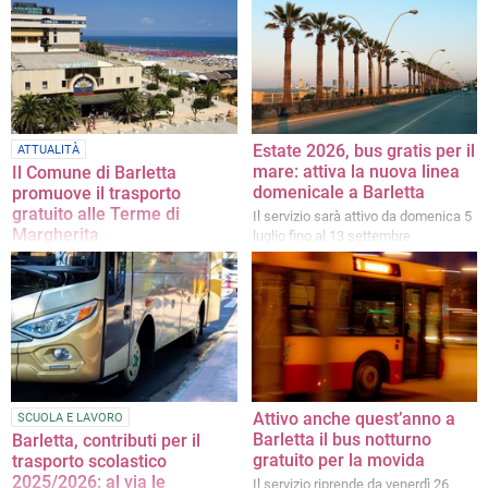
Estate 2026, bus gratis per il
ATTUALITÀ
mare: attiva la nuova linea
Il Comune di Barletta
domenicale a Barletta
promuove il trasporto
gratuito alle Terme di
Il servizio sarà attivo da domenica 5
Margherita
luglio fino al 13 settembre
Il servizio sarà attivo dal 24
settembre al 3 ottobre 2026, dal
lunedì al sabato
Attivo anche quest’anno a
SCUOLA E LAVORO
Barletta il bus notturno
Barletta, contributi per il
gratuito per la movida
trasporto scolastico
2025/2026: al via le
Il servizio riprende da venerdì 26