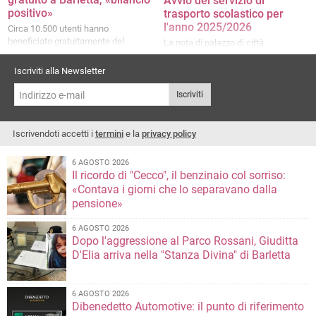
Avvio del servizio di
positivo»
trasporto scolastico per
l'anno 2025/2026
Circa 10.500 utenti hanno
beneficiato gratuitamente del
La nota di palazzo di città
servizio
Iscriviti alla Newsletter
Iscriviti
Iscrivendoti accetti i
termini
e la
privacy policy
6 AGOSTO 2026
Il ricordo di "Cecco", il benzinaio col sorriso:
«Contava i giorni che lo separavano dalla
pensione»
6 AGOSTO 2026
Dopo l'aggressione al Parco Rossani, Giuditta
D'Elia arriva nella "Stanza Divina" di Barletta
6 AGOSTO 2026
Dibenedetto Automotive: il punto di riferimento