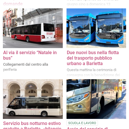
domande
giugno sino a domenica 13
settembre
Richiesta online a partire dal 29
giugno al 31 luglio 2026 tramite
SPID o CIE
Al via il servizio “Natale in
Due nuovi bus nella flotta
bus”
del trasporto pubblico
urbano a Barletta
Collegamenti dal centro alla
periferia
Questa mattina la cerimonia di
consegna con la benedizione dei
mezzi
Servizio bus notturno estivo
SCUOLA E LAVORO
gratuito a Barletta, «bilancio