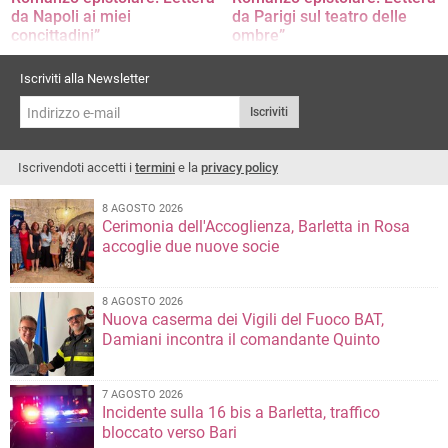
da Napoli ai miei
da Parigi sul teatro delle
concittadini”
ombre”
Il racconto di Giuseppe Lagrasta
L’opera di Giuseppe Lagrasta
Iscriviti alla Newsletter
Iscriviti
Iscrivendoti accetti i
termini
e la
privacy policy
8 AGOSTO 2026
Cerimonia dell'Accoglienza, Barletta in Rosa
accoglie due nuove socie
8 AGOSTO 2026
Nuova caserma dei Vigili del Fuoco BAT,
Damiani incontra il comandante Quinto
7 AGOSTO 2026
Incidente sulla 16 bis a Barletta, traffico
bloccato verso Bari