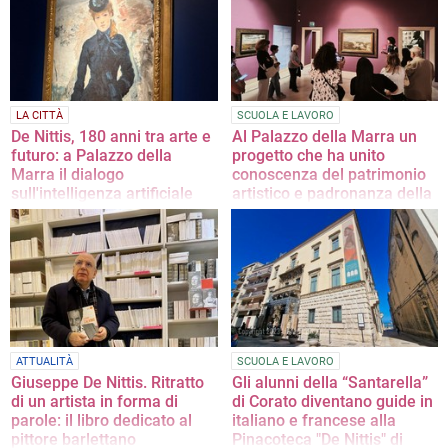
LA CITTÀ
SCUOLA E LAVORO
De Nittis, 180 anni tra arte e
Al Palazzo della Marra un
futuro: a Palazzo della
progetto che ha unito
Marra il dialogo
conoscenza del patrimonio
sull'intelligenza artificiale
artistico e padronanza della
lingua straniera
Si svolgerà il 24 luglio alle ore 18:00
I ragazzi e ragazze della 3ªC
dell'Istituto "Santarella" di Corato
protagonisti in "Dall'Ofanto alla
Senna: il viaggio nell'arte del De
Nittis"
ATTUALITÀ
SCUOLA E LAVORO
Giuseppe De Nittis. Ritratto
Gli alunni della “Santarella”
di un artista in forma di
di Corato diventano guide in
parole: il libro dedicato al
italiano e francese alla
pittore barlettano
Pinacoteca "De Nittis" di