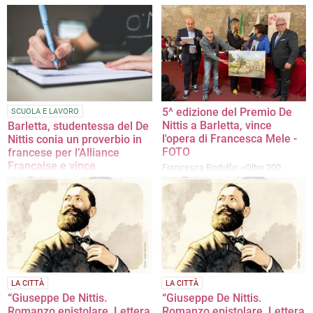
Barletta
Giuseppe Lagrasta racconta De
Nittis tramite pittura narrativa,
Venerdì 29 maggio l’evento
ecologia figurativa e dialoghi
conclusivo del progetto “Dall’Ofanto
immaginari con la poetica della
alla Senna” presso Palazzo della
‘Seconda Luce’
Marra
5^ edizione del Premio De
SCUOLA E LAVORO
Nittis a Barletta, vince
Barletta, studentessa del De
l'opera di Francesca Mele -
Nittis conia un proverbio in
FOTO
francese per l’Alliance
Française e vince
Francesca Rodolfo: «Oltre 200
partecipanti hanno trasformato il
Alla cerimonia di premiazione verrà
Castello di Barletta in una “rue des
consegnata una copia del dizionario
peintres” dipingendo “en plein air”»
“Le petit Robert” a Ester Lanciano
LA CITTÀ
LA CITTÀ
“Giuseppe De Nittis.
“Giuseppe De Nittis.
Romanzo epistolare. Lettera
Romanzo epistolare. Lettera