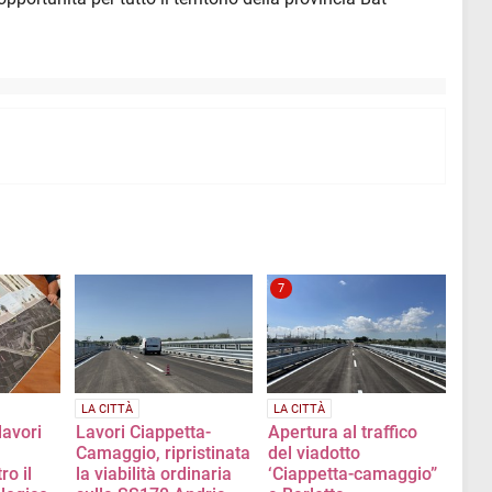
7
LA CITTÀ
LA CITTÀ
lavori
Lavori Ciappetta-
Apertura al traffico
Camaggio, ripristinata
del viadotto
o il
la viabilità ordinaria
‘Ciappetta-camaggio”