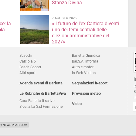
Stanza Divina
7 AGOSTO 2026
ce: la
«Il futuro dell'ex Cartiera diventi
ola
uno dei temi centrali delle
elezioni amministrative del
2027»
Scacchi
Barletta Giuridica
Calcio a 5
Bar.S.A. informa
Beach Soccer
Auto e motori
Altri sport
In Web Veritas
I
Agenda eventi di Barletta
Segnalazioni iReport
R
B
Le Rubriche di BarlettaViva
Previsioni meteo
i
Cara Barletta ti scrivo
Video
Sicur.a.l.a S.r.l Formazione
TY NEWS PLATFORM