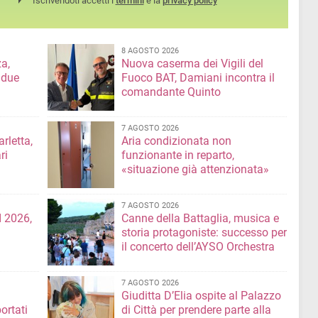
Iscrivendoti accetti i
termini
e la
privacy policy
8 AGOSTO 2026
a,
Nuova caserma dei Vigili del
 due
Fuoco BAT, Damiani incontra il
comandante Quinto
7 AGOSTO 2026
rletta,
Aria condizionata non
ri
funzionante in reparto,
«situazione già attenzionata»
7 AGOSTO 2026
 2026,
Canne della Battaglia, musica e
storia protagoniste: successo per
il concerto dell’AYSO Orchestra
7 AGOSTO 2026
Giuditta D’Elia ospite al Palazzo
ortati
di Città per prendere parte alla