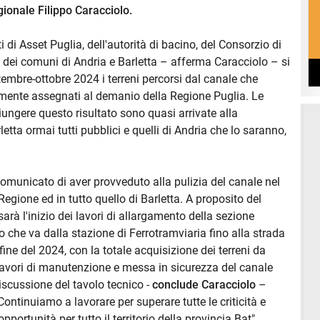
egionale Filippo Caracciolo.
 di Asset Puglia, dell'autorità di bacino, del Consorzio di
e dei comuni di Andria e Barletta – afferma Caracciolo – si
ttembre-ottobre 2024 i terreni percorsi dal canale che
amente assegnati al demanio della Regione Puglia. Le
iungere questo risultato sono quasi arrivate alla
letta ormai tutti pubblici e quelli di Andria che lo saranno,
omunicato di aver provveduto alla pulizia del canale nel
Regione ed in tutto quello di Barletta. A proposito del
sarà l'inizio dei lavori di allargamento della sezione
tto che va dalla stazione di Ferrotramviaria fino alla strada
 fine del 2024, con la totale acquisizione dei terreni da
 lavori di manutenzione e messa in sicurezza del canale
iscussione del tavolo tecnico -
conclude Caracciolo
–
ntinuiamo a lavorare per superare tutte le criticità e
portunità per tutto il territorio della provincia Bat"