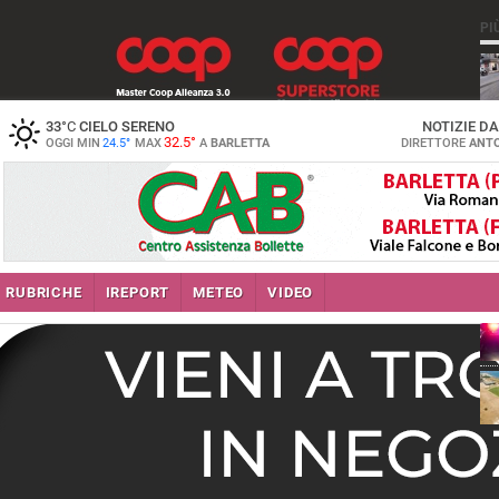
PI
33
°C
CIELO SERENO
NOTIZIE D
32.5°
OGGI MIN
24.5°
MAX
A
BARLETTA
DIRETTORE
ANTO
se
RUBRICHE
IREPORT
METEO
VIDEO