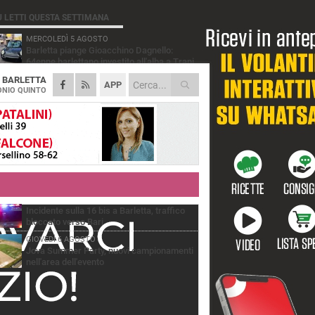
Ù LETTI QUESTA SETTIMANA
MERCOLEDÌ 5 AGOSTO
Barletta piange Gioacchino Dagnello:
64enne barlettano investito all'alba a Trani
A
BARLETTA
GIOVEDÌ 6 AGOSTO
APP
Il ricordo di "Cecco", il benzinaio col
NIO QUINTO
sorriso: «Contava i giorni che lo
paravano dalla pensione»
MERCOLEDÌ 5 AGOSTO
Jova Summer Party, giovedì mattina
sopralluogo nell'area dell'evento
DOMENICA 2 AGOSTO
Beni confiscati alla mafia. Nasce il servizio
di Co-housing
VENERDÌ 7 AGOSTO
Incidente sulla 16 bis a Barletta, traffico
bloccato verso Bari
GIOVEDÌ 6 AGOSTO
Jova Summer Party, nuovi campionamenti
nell'area dell'evento