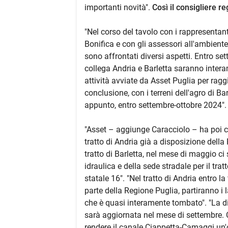
importanti novità".
Così il consigliere r
"Nel corso del tavolo con i rappresentanti
Bonifica e con gli assessori all'ambient
sono affrontati diversi aspetti. Entro se
collega Andria e Barletta saranno inter
attività avviate da Asset Puglia per ragg
conclusione, con i terreni dell'agro di Bar
appunto, entro settembre-ottobre 2024".
"Asset – aggiunge Caracciolo – ha poi c
tratto di Andria già a disposizione della 
tratto di Barletta, nel mese di maggio ci 
idraulica e della sede stradale per il tra
statale 16". "Nel tratto di Andria entro la
parte della Regione Puglia, partiranno i
che è quasi interamente tombato". "La d
sarà aggiornata nel mese di settembre. Co
rendere il canale Ciappetta-Camaggi un'op