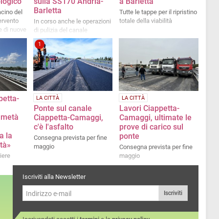
ologico
sulla SS170 Andria-
a Barletta
Barletta
acino del
Tutte le tappe per il ripristino
ervento
totale della viabilità
In corso anche le operazioni
e di nuove
di pulizia del canale
1
petta-
LA CITTÀ
LA CITTÀ
Ponte sul canale
Lavori Ciappetta-
 metà
Ciappetta-Camaggi,
Camaggi, ultimate le
c'è l'asfalto
prove di carico sul
a la
ponte
Consegna prevista per fine
ità»
maggio
Consegna prevista per fine
iere
maggio
Iscriviti alla Newsletter
Iscriviti