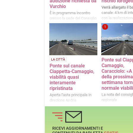
audizione richiesta da
rischio idroge
Vurchio
Verrà allargato il b
canale: 4 km di int
È in programma incontro
con la realizzazion
presso la sede del Consiglio
aree a verde
Regionale
1
Ponte sul Ciap
LA CITTÀ
Camaggio,
Ponte sul canale
Caracciolo: «A
Ciappetta-Camaggio,
della prossima
viabilità quasi
settimana torn
interamente
normale viabil
ripristinata
La nota del consigl
Aperta l'asta principale in
regionale
direzione Andria
RICEVI AGGIORNAMENTI E