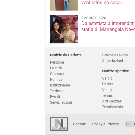
ventilatori da casa»
7 AGOSTO 2026
Da estetista a imprenditri
storia di Mariangela Nev
Notizie da Barletta
Scuola e Lavoro
Associazioni
Religioni
La città
Notizie sportive
Cronaca
Calcio
Politica
Basket
Istituzionale
Volley
Territorio
Tennis
Eventi
Arti Marziali
Servizi sociali
Tennistavolo
Contatti
Policy e Privacy
GOCI