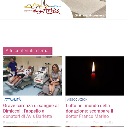
Altri contenuti a tema
ATTUALITÀ
ASSOCIAZIONI
Grave carenza di sangue al
Lutto nel mondo della
Dimiccoli: l'appello ai
donazione: scompare il
donatori di Avis Barletta
dottor Franco Marino
È possibile donare dal lunedì al
Figura storica dell’Avis e della