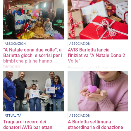
sabato, dalle ore 8 alle 11
Medicina Trasfusionale di Barletta
ASSOCIAZIONI
ASSOCIAZIONI
“A Natale dona due volte”, a
AVIS Barletta lancia
Barletta giochi e sorrisi per i
l’iniziativa “A Natale Dona 2
bimbi che più ne hanno
Volte”
bisogno
Prosegue fino al 31 dicembre la
raccolta di giocattoli nuovi per i
Con una festa semplice nel giorno
bambini in difficoltà
dell'Epifania è avvenuta la consegna
dei doni in una struttura cittadina
ATTUALITÀ
ASSOCIAZIONI
Traguardi record dei
A Barletta settimana
donatori AVIS barlettani
straordinaria di donazione