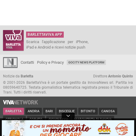
BARLETTAVIVA APP
Scarica l'applicazione per iPhone,
iPad e Android e ricevi notizie push
Contatti
Policy e Privacy
GOCITY NEWS PLATFORM
Notizie da
Barletta
Direttore
Antonio Quinto
© 2001-2026 BarlettaViva è un portale gestito da InnovaNews srl. Partita iva
08059640725. Testata giornalistica telematica registrata presso il Tribunale di
Trani. Tutti i diritti riservati.
BARLETTA
ANDRIA
BARI
BISCEGLIE
BITONTO
CANOSA
CERIGNOLA
CORATO
GIOVINAZZO
MARGHERITA DI SAVOIA
MINERVINO
MODUGNO
MOLFETTA
PUGLIA
RUVO
SAN FERDINANDO
SPINAZZOLA
TERLIZZI
TRANI
TRINITAPOLI