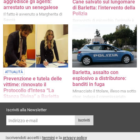
aggredisce gli agenti:
Cane salvato sul lungomare
arrestato un senegalese
di Barletta: l'intervento della
Polizia
Il fatto è avvenuto a Margherita di
Savoia
Sprovvisto di microchip, l'animale è
stato trasferito al canile sanitario
Barletta, assalto con
ATTUALITÀ
esplosivo a distributore:
Prevenzione e tutela delle
banditi in fuga
vittime: rinnovato il
Protocollo d’Intesa “La
Minacciato il titolare, illeso ma sotto
Stanza Divina” a Barletta
choc. Indaga il commissariato
Presente la Polizia di Stato della
BAT
Iscriviti alla Newsletter
Iscriviti
Iscrivendoti accetti i
termini
e la
privacy policy