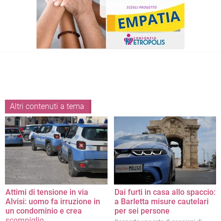
Altri contenuti a tema
Attimi di tensione in via
Dai furti in casa allo spaccio:
Alvisi: uomo fa irruzione in
a Barletta misure cautelari
un condominio e crea
per sei persone
scompiglio