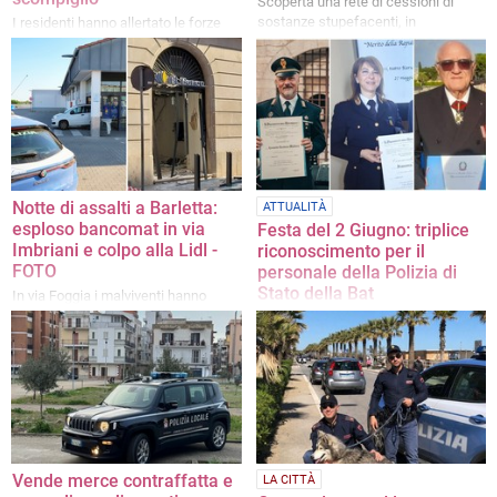
Scoperta una rete di cessioni di
sostanze stupefacenti, in
I residenti hanno allertato le forze
particolare cocaina, attiva nel
dell'ordine
territorio barlettano
Notte di assalti a Barletta:
ATTUALITÀ
esploso bancomat in via
Festa del 2 Giugno: triplice
Imbriani e colpo alla Lidl -
riconoscimento per il
FOTO
personale della Polizia di
Stato della Bat
In via Foggia i malviventi hanno
usato un'auto come ariete
Alla dott.ssa Francesca Falco si
sono aggiunti l’Ispettore P.S.
Leonardo Desiderio Madera ed il
collega in quiescenza Nunzio Di
Giulio
Vende merce contraffatta e
LA CITTÀ