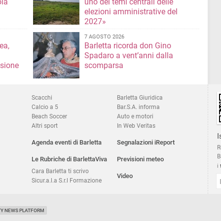
ola
uno dei temi centrali delle
elezioni amministrative del
2027»
7 AGOSTO 2026
ea,
Barletta ricorda don Gino
Spadaro a vent’anni dalla
isione
scomparsa
Scacchi
Barletta Giuridica
Calcio a 5
Bar.S.A. informa
Beach Soccer
Auto e motori
Altri sport
In Web Veritas
I
Agenda eventi di Barletta
Segnalazioni iReport
R
B
Le Rubriche di BarlettaViva
Previsioni meteo
i
Cara Barletta ti scrivo
Video
Sicur.a.l.a S.r.l Formazione
TY NEWS PLATFORM