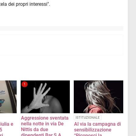
ela dei propri interessi".
1
Aggressione sventata
ISTITUZIONALE
nella notte in via De
iulia e
Al via la campagna di
Nittis da due
5
sensibilizzazione
dipendenti Bar.S.A.
ri
“Riconosci la