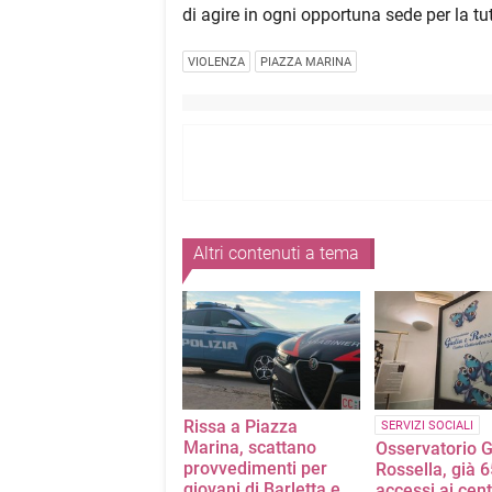
di agire in ogni opportuna sede per la tut
VIOLENZA
PIAZZA MARINA
Altri contenuti a tema
Rissa a Piazza
SERVIZI SOCIALI
Marina, scattano
Osservatorio G
provvedimenti per
Rossella, già 6
giovani di Barletta e
accessi ai cent