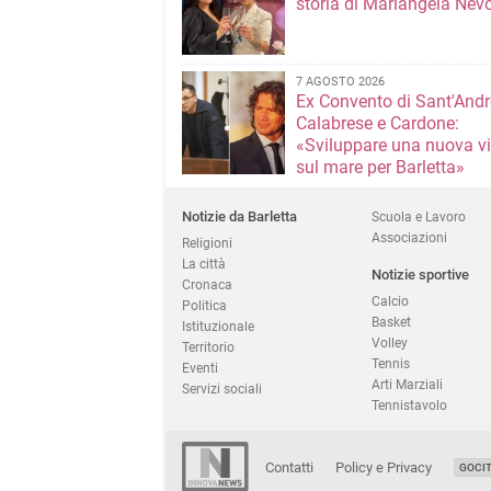
storia di Mariangela Nev
7 AGOSTO 2026
Ex Convento di Sant'Andr
Calabrese e Cardone:
«Sviluppare una nuova v
sul mare per Barletta»
Notizie da Barletta
Scuola e Lavoro
Associazioni
Religioni
La città
Notizie sportive
Cronaca
Calcio
Politica
Basket
Istituzionale
Volley
Territorio
Tennis
Eventi
Arti Marziali
Servizi sociali
Tennistavolo
Contatti
Policy e Privacy
GOCI