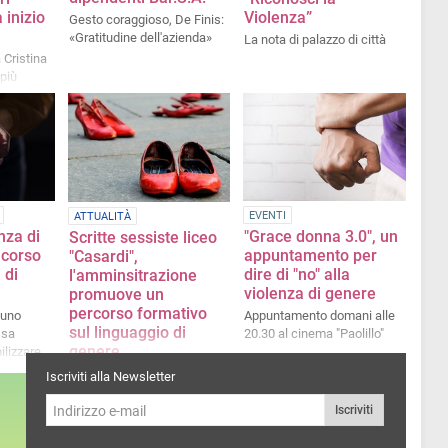
 inizio
Violenza”
Gesto coraggioso, De Finis:
«Gratitudine dell'azienda»
La nota di palazzo di città
 Cristina
più
iuto,
volezza»
EVENTI
ATTUALITÀ
nza di
"Grace donna 3.0", un
Scritte sessiste liceo
ncorso
appuntamento per
"Casardi",
 di
dire di "no" alla
l'amminsitrazione
violenza di genere
promuove un
percorso formativo
 uno
Appuntamento domani alle
sul linguaggio di
ssa
20.30 al cinema "Paolillo"
genere
ilizzare
La nota di palazzo di città
Iscriviti alla Newsletter
Iscriviti