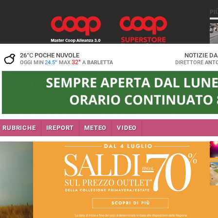
PI
26
°C
POCHE NUVOLE
NOTIZIE D
32°
OGGI MIN
24.5°
MAX
A
BARLETTA
DIRETTORE
ANTO
se
RUBRICHE
IREPORT
METEO
VIDEO