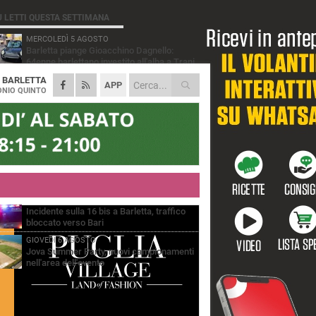
Ù LETTI QUESTA SETTIMANA
MERCOLEDÌ 5 AGOSTO
Barletta piange Gioacchino Dagnello:
64enne barlettano investito all'alba a Trani
A
BARLETTA
GIOVEDÌ 6 AGOSTO
APP
Il ricordo di "Cecco", il benzinaio col
NIO QUINTO
sorriso: «Contava i giorni che lo
paravano dalla pensione»
MERCOLEDÌ 5 AGOSTO
Jova Summer Party, giovedì mattina
sopralluogo nell'area dell'evento
DOMENICA 2 AGOSTO
Beni confiscati alla mafia. Nasce il servizio
di Co-housing
VENERDÌ 7 AGOSTO
Incidente sulla 16 bis a Barletta, traffico
bloccato verso Bari
GIOVEDÌ 6 AGOSTO
Jova Summer Party, nuovi campionamenti
nell'area dell'evento