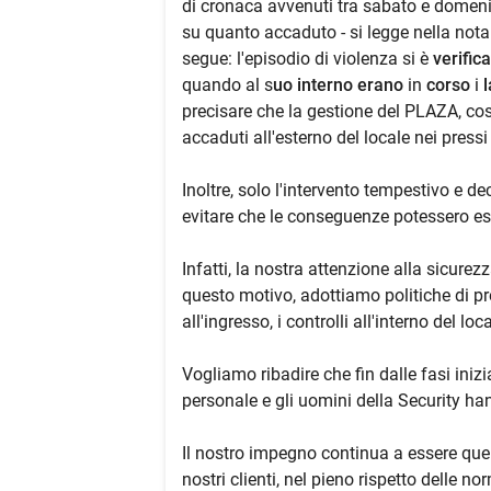
di cronaca avvenuti tra sabato e domeni
su quanto accaduto - si legge nella not
segue: l'episodio di violenza si è
verific
quando al s
uo interno erano
in
corso
i
l
precisare che la gestione del PLAZA, così
accaduti all'esterno del locale nei pressi 
Inoltre, solo l'intervento tempestivo e d
evitare che le conseguenze potessero es
Infatti, la nostra attenzione alla sicurez
questo motivo, adottiamo politiche di p
all'ingresso, i controlli all'interno del loc
Vogliamo ribadire che fin dalle fasi inizi
personale e gli uomini della Security h
Il nostro impegno continua a essere quell
nostri clienti, nel pieno rispetto delle n