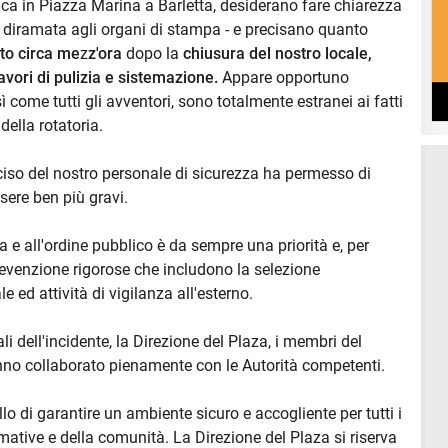
ca in Piazza Marina a Barletta, desiderano fare chiarezza
a diramata agli organi di stampa - e precisano quanto
ato circa me
z
z'ora
dopo la
chiusura del nostro locale,
avori di pulizia e sistemazione.
Appare opportuno
 come tutti gli avventori, sono totalmente estranei ai fatti
della rotatoria.
eciso del nostro personale di sicurezza ha permesso di
sere ben più gravi.
za e all'ordine pubblico è da sempre una priorità e, per
revenzione rigorose che includono la selezione
ale ed attività di vigilanza all'esterno.
ali dell'incidente, la Direzione del Plaza, i membri del
anno collaborato pienamente con le Autorità competenti.
o di garantire un ambiente sicuro e accogliente per tutti i
ormative e della comunità. La Direzione del Plaza si riserva