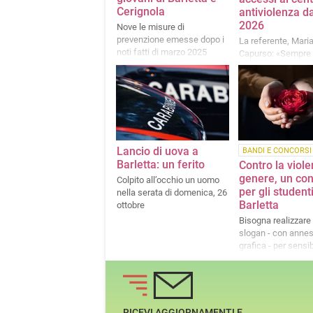
Cerignola
antiviolenza da
2026
Nove le misure di
prevenzione emesse dopo i
La referente, Maria
noti fatti di marzo 2025
Capurso: «Sempre 
giovani chiedono a
cresce la consape
Lancio di uova a
BANDI E CONCORSI
Barletta: un ferito
Contro la viole
genere, un co
Colpito all’occhio un uomo
per gli studenti
nella serata di domenica, 26
Barletta
ottobre
Bisogna realizzare
slogan - con anne
grafica - per sensib
sul tema
RICEVI AGGIORNAMENTI E