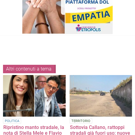
Altri contenuti a tema
POLITICA
TERRITORIO
Ripristino manto stradale, la
Sottovia Callano, rattoppi
nota di Stella Mele e Flavio
stradali già fuori uso: nuove