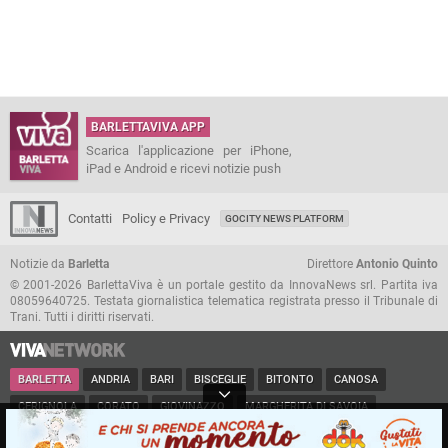
BARLETTAVIVA APP
Scarica l'applicazione per iPhone,
iPad e Android e ricevi notizie push
Contatti
Policy e Privacy
GOCITY NEWS PLATFORM
Notizie da
Barletta
Direttore
Antonio Quinto
© 2001-2026 BarlettaViva è un portale gestito da InnovaNews srl. Partita iva
08059640725. Testata giornalistica telematica registrata presso il Tribunale di
Trani. Tutti i diritti riservati.
BARLETTA
ANDRIA
BARI
BISCEGLIE
BITONTO
CANOSA
CERIGNOLA
CORATO
GIOVINAZZO
MARGHERITA DI SAVOIA
MINERVINO
MODUGNO
MOLFETTA
PUGLIA
RUVO