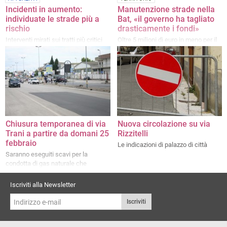
Incidenti in aumento:
Manutenzione strade nella
individuate le strade più a
Bat, «il governo ha tagliato
rischio
drasticamente i fondi»
Interventi mirati sui tratti più critici
Oltre 5 milioni di euro in meno per il
periodo 2025–2028
Chiusura temporanea di via
Nuova circolazione su via
Trani a partire da domani 25
Rizzitelli
febbraio
Le indicazioni di palazzo di città
Saranno eseguiti scavi per la
condotta di gas naturale che
alimenta la Timac
Iscriviti alla Newsletter
Iscriviti