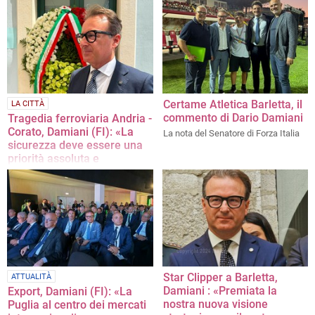
Certame Atletica Barletta, il
LA CITTÀ
commento di Dario Damiani
Tragedia ferroviaria Andria -
Corato, Damiani (FI): «La
La nota del Senatore di Forza Italia
sicurezza deve essere una
priorità assoluta e
incondizionata»
La nota del senatore di Forza Italia
Dario Damiani
Star Clipper a Barletta,
ATTUALITÀ
Damiani : «Premiata la
Export, Damiani (FI): «La
nostra nuova visione
Puglia al centro dei mercati