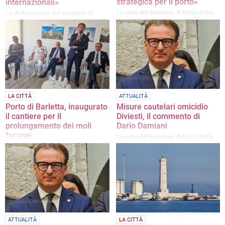
strategica per il porto»
internazionali»
La nota del senatore di Forza Italia
Le dichiarazioni del senatore di
Forza Italia
LA CITTÀ
ATTUALITÀ
Porto di Barletta, inaugurato
Misure cautelari omicidio
il cantiere per il
Diviesti, il commento di
prolungamento dei moli
Dario Damiani
foranei
La nota del senatore di Forza Italia
L'appuntamento di questa mattina
alla presenza del Ministro Pichetto
Fratin
ATTUALITÀ
LA CITTÀ