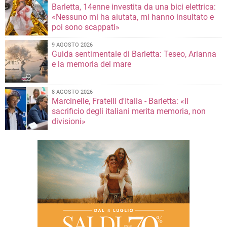
Barletta, 14enne investita da una bici elettrica:
«Nessuno mi ha aiutata, mi hanno insultato e
poi sono scappati»
9 AGOSTO 2026
Guida sentimentale di Barletta: Teseo, Arianna
e la memoria del mare
8 AGOSTO 2026
Marcinelle, Fratelli d'Italia - Barletta: «Il
sacrificio degli italiani merita memoria, non
divisioni»