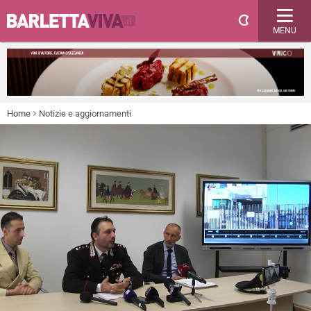
MENU
Home
Notizie e aggiornamenti