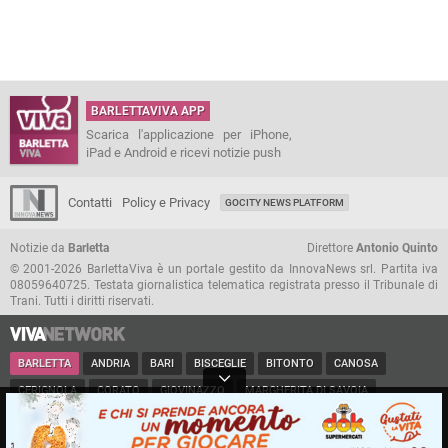
BARLETTAVIVA APP
Scarica l'applicazione per iPhone,
iPad e Android e ricevi notizie push
Contatti
Policy e Privacy
GOCITY NEWS PLATFORM
Notizie da
Barletta
Direttore
Antonio Quinto
© 2001-2026 BarlettaViva è un portale gestito da InnovaNews srl. Partita iva
08059640725. Testata giornalistica telematica registrata presso il Tribunale di
Trani. Tutti i diritti riservati.
BARLETTA
ANDRIA
BARI
BISCEGLIE
BITONTO
CANOSA
CERIGNOLA
CORATO
GIOVINAZZO
MARGHERITA DI SAVOIA
MINERVINO
MODUGNO
MOLFETTA
PUGLIA
RUVO
SAN FERDINANDO
SPINAZZOLA
TERLIZZI
TRANI
TRINITAPOLI