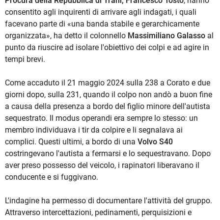
Procura della Repubblica di Trani, Francesco Tosto
, hanno
consentito agli inquirenti di arrivare agli indagati, i quali
facevano parte di «una banda stabile e gerarchicamente
organizzata», ha detto il colonnello
Massimiliano Galasso
al
punto da riuscire ad isolare l'obiettivo dei colpi e ad agire in
tempi brevi.
Come accaduto il 21 maggio 2024 sulla 238 a Corato e due
giorni dopo, sulla 231, quando il colpo non andò a buon fine
a causa della presenza a bordo del figlio minore dell'autista
sequestrato. Il modus operandi era sempre lo stesso: un
membro individuava i tir da colpire e li segnalava ai
complici. Questi ultimi, a bordo di una
Volvo S40
costringevano l'autista a fermarsi e lo sequestravano. Dopo
aver preso possesso del veicolo, i rapinatori liberavano il
conducente e si fuggivano.
L'indagine ha permesso di documentare l'attività del gruppo.
Attraverso intercettazioni, pedinamenti, perquisizioni e