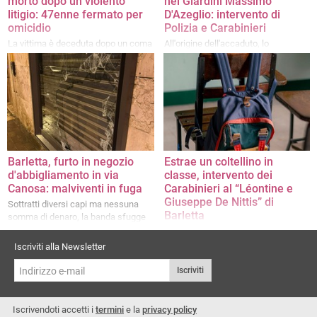
morto dopo un violento
nei Giardini Massimo
litigio: 47enne fermato per
D'Azeglio: intervento di
omicidio
Polizia e Carabinieri
La vittima è deceduta dopo un coma
All'origine dell'accaduto, lo
indotto da gravi lesioni cerebrali
scompiglio creato da un individuo in
un vicolo adiacente
Barletta, furto in negozio
Estrae un coltellino in
d'abbigliamento in via
classe, intervento dei
Canosa: malviventi in fuga
Carabinieri al “Léontine e
Giuseppe De Nittis” di
Sottratti diversi capi ma nessuna
Barletta
somma di denaro, la banda sfugge
ad una pattuglia di Carabinieri
Non si sono registrati feriti né
momenti di particolare tensione
Iscriviti alla Newsletter
Iscriviti
Iscrivendoti accetti i
termini
e la
privacy policy