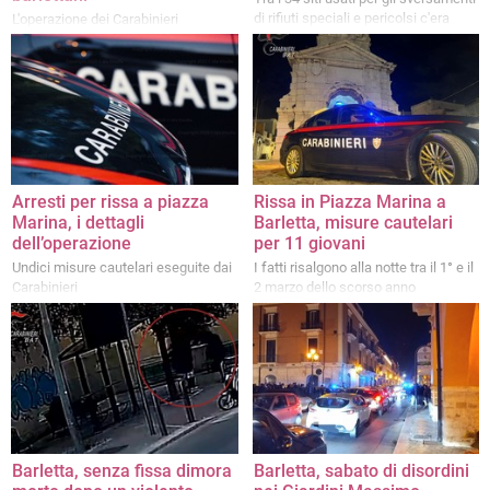
di rifiuti speciali e pericolsi c'era
L'operazione dei Carabinieri
anche un capannone in disuso nelle
campagne della città
Arresti per rissa a piazza
Rissa in Piazza Marina a
Marina, i dettagli
Barletta, misure cautelari
dell’operazione
per 11 giovani
Undici misure cautelari eseguite dai
I fatti risalgono alla notte tra il 1° e il
Carabinieri
2 marzo dello scorso anno
Barletta, senza fissa dimora
Barletta, sabato di disordini