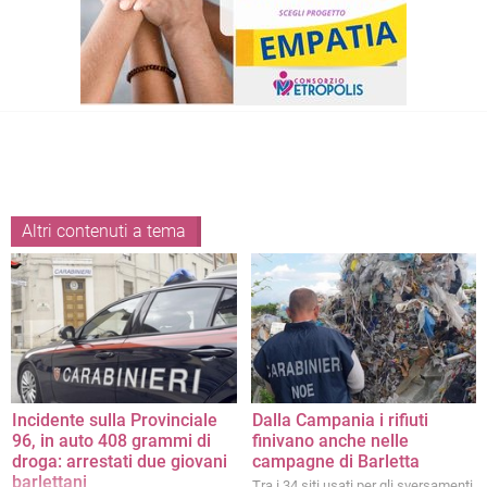
Altri contenuti a tema
Incidente sulla Provinciale
Dalla Campania i rifiuti
96, in auto 408 grammi di
finivano anche nelle
droga: arrestati due giovani
campagne di Barletta
barlettani
Tra i 34 siti usati per gli sversamenti