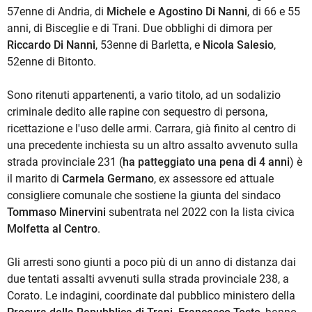
57enne di Andria, di
Michele e Agostino Di Nanni
, di 66 e 55
anni, di Bisceglie e di Trani. Due obblighi di dimora per
Riccardo Di Nanni
, 53enne di Barletta, e
Nicola Salesio
,
52enne di Bitonto.
Sono ritenuti appartenenti, a vario titolo, ad un sodalizio
criminale dedito alle rapine con sequestro di persona,
ricettazione e l'uso delle armi. Carrara, già finito al centro di
una precedente inchiesta su un altro assalto avvenuto sulla
strada provinciale 231 (
ha patteggiato una pena di 4 anni
) è
il marito di
Carmela Germano
, ex assessore ed attuale
consigliere comunale che sostiene la giunta del sindaco
Tommaso Minervini
subentrata nel 2022 con la lista civica
Molfetta al Centro
.
Gli arresti sono giunti a poco più di un anno di distanza dai
due tentati assalti avvenuti sulla strada provinciale 238, a
Corato. Le indagini, coordinate dal pubblico ministero della