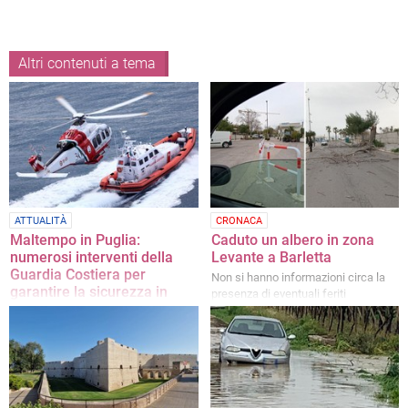
Altri contenuti a tema
ATTUALITÀ
CRONACA
Maltempo in Puglia:
Caduto un albero in zona
numerosi interventi della
Levante a Barletta
Guardia Costiera per
Non si hanno informazioni circa la
garantire la sicurezza in
presenza di eventuali feriti
mare
A Barletta avviate le ricerche a
seguito della segnalazione di un
presunto natante alla deriva che
hanno dato esito negativo