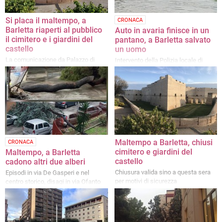
Si placa il maltempo, a
CRONACA
Barletta riaperti al pubblico
Auto in avaria finisce in un
il cimitero e i giardini del
pantano, a Barletta salvato
castello
un uomo
La comunicazione da Palazzo di
Intervento della Polizia locale di
città
Barletta: l’uomo era bloccato nel
veicolo invaso dall’acqua e
incapace di muoversi per il freddo
Maltempo a Barletta, chiusi
CRONACA
cimitero e giardini del
Maltempo, a Barletta
castello
cadono altri due alberi
Chiusura valida sino a questa sera
Episodi in via De Gasperi e nel
per motivi di sicurezza
centro storico, disagi in via Ofanto