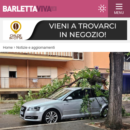
MENU
Home
Notizie e aggiornamenti