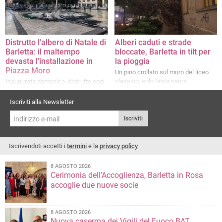
Distrutto l'albero di Natale di
Alberi caduti e strade
Barletta: il maltempo
bloccate, Barletta in tilt per
devasta l’installazione in
la pioggia
Piazza Moro
Un pino crollato sul muro del liceo
classico, solo tanta paura
Inaugurato domenica, distrutto oggi
dal temporale. Sul posto Polizia
locale
Iscriviti alla Newsletter
Iscriviti
Iscrivendoti accetti i
termini
e la
privacy policy
8 AGOSTO 2026
Cerimonia dell'Accoglienza, Barletta in Rosa
accoglie due nuove socie
8 AGOSTO 2026
Nuova caserma dei Vigili del Fuoco BAT,