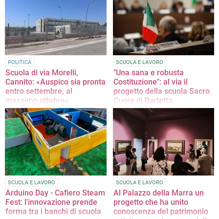
POLITICA
SCUOLA E LAVORO
Scuola di via Morelli,
"Una sana e robusta
Cannito: «Auspico sia pronta
Costituzione": al via il
entro settembre, al
progetto della scuola Sacro
massimo ottobre»
Cuore di Barletta
Le parole del primo cittadino a
La presentazione si terrà domani
margine della commissione Lavori
nella Sala Consiliare in via Zanardelli
Pubblici
SCUOLA E LAVORO
SCUOLA E LAVORO
Arduino Day - Cafiero Steam
Al Palazzo della Marra un
Fest: l'innovazione prende
progetto che ha unito
forma tra i banchi di scuola
conoscenza del patrimonio