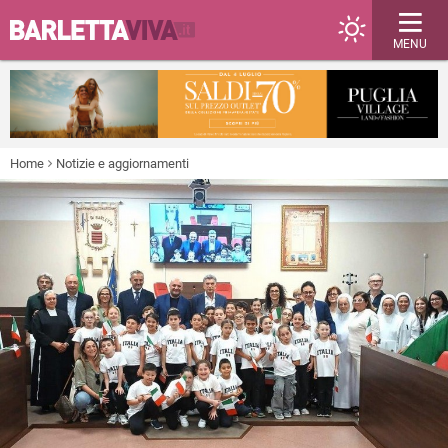
MENU
Home
Notizie e aggiornamenti