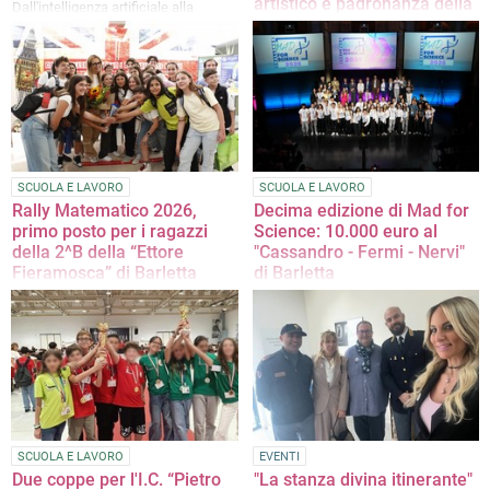
artistico e padronanza della
Dall'intelligenza artificiale alla
lingua straniera
domotica, l'VIII edizione trasforma il
Liceo Cafiero in un laboratorio di
I ragazzi e ragazze della 3ªC
ricerca e creatività
dell'Istituto "Santarella" di Corato
protagonisti in "Dall'Ofanto alla
Senna: il viaggio nell'arte del De
Nittis"
SCUOLA E LAVORO
SCUOLA E LAVORO
Rally Matematico 2026,
Decima edizione di Mad for
primo posto per i ragazzi
Science: 10.000 euro al
della 2^B della “Ettore
"Cassandro - Fermi - Nervi"
Fieramosca” di Barletta
di Barletta
L'iniziativa trasforma la matematica
Il premio è da destinare al
in un'occasione di confronto,
potenziamento del laboratori di
collaborazione e problem solving
scienze
SCUOLA E LAVORO
EVENTI
Due coppe per l'I.C. “Pietro
"La stanza divina itinerante"