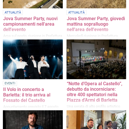
ATTUALITÀ
ATTUALITÀ
Jova Summer Party, nuovi
Jova Summer Party, giovedì
campionamenti nell'area
mattina sopralluogo
dell'evento
nell'area dell'evento
Arpa sul posto, riunione in Prefettura
Mercoledì riunione in Prefettura,
per il Piano Sicurezza
filtra ottimismo da Palazzo di Città
“Notte d’Opera al Castello”,
EVENTI
debutto da incorniciare:
Il Volo in concerto a
oltre 400 spettatori nella
Barletta: il trio arriva al
Piazza d’Armi di Barletta
Fossato del Castello
Una serata di alto profilo artistico
Appuntamento previsto il 7 agosto
con l'Apulia Sinfonietta Orchestra e
giovani interpreti internazionali