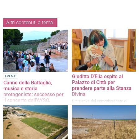
Altri contenuti a tema
Giuditta D’Elia ospite al
EVENTI
Palazzo di Città per
Canne della Battaglia,
prendere parte alla Stanza
musica e storia
Divina
protagoniste: successo per
il concerto dell’AYSO
L’iniziativa del commissariato di
Orchestra
Barletta a disposizione di Giuditta e
di chiunque ne abbia bisogno:
Tutto esaurito per l’unico
supporto e protezione a 360° in
appuntamento nella BAT della
maniera gratuita
rassegna “Notturni”