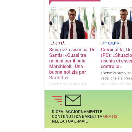
LA CITTÀ
ATTUALITÀ
Sicurezza sismica, De
Criminalità, De
Santis: «Quasi tre
(PD): «Situazi
milioni per il pala
rischia di esse
Marchiselli. Una
controllo»
buona notizia per
«Serve lo Stato, se
Barletta»
veda, che sia pres
più unità e più mez
La nota del consigliere
regionale e segretario del
PD Puglia Domenico De
Santis
RICEVI AGGIORNAMENTI E
CONTENUTI DA BARLETTA
GRATIS
NELLA TUA E-MAIL