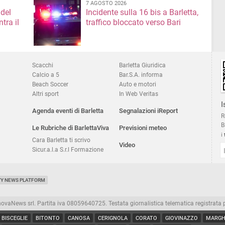
7 AGOSTO 2026
 del
Incidente sulla 16 bis a Barletta,
tra il
traffico bloccato verso Bari
Scacchi
Barletta Giuridica
Calcio a 5
Bar.S.A. informa
Beach Soccer
Auto e motori
Altri sport
In Web Veritas
I
Agenda eventi di Barletta
Segnalazioni iReport
R
B
Le Rubriche di BarlettaViva
Previsioni meteo
i
Cara Barletta ti scrivo
Video
Sicur.a.l.a S.r.l Formazione
TY NEWS PLATFORM
aNews srl. Partita iva 08059640725. Testata giornalistica telematica registrata presso
BISCEGLIE
BITONTO
CANOSA
CERIGNOLA
CORATO
GIOVINAZZO
MARGHE