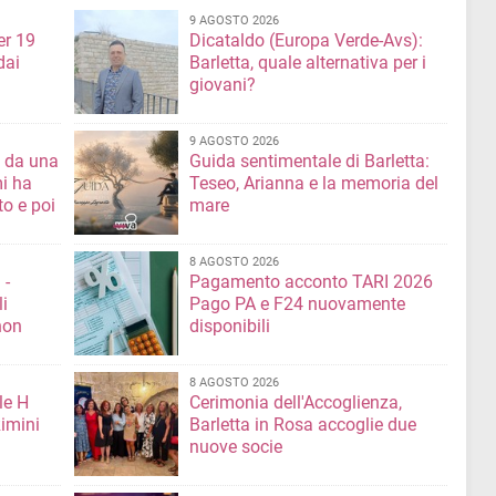
9 AGOSTO 2026
er 19
Dicataldo (Europa Verde-Avs):
dai
Barletta, quale alternativa per i
giovani?
9 AGOSTO 2026
a da una
Guida sentimentale di Barletta:
mi ha
Teseo, Arianna e la memoria del
mare
8 AGOSTO 2026
 -
Pagamento acconto TARI 2026
li
Pago PA e F24 nuovamente
non
disponibili
8 AGOSTO 2026
le H
Cerimonia dell'Accoglienza,
imini
Barletta in Rosa accoglie due
nuove socie