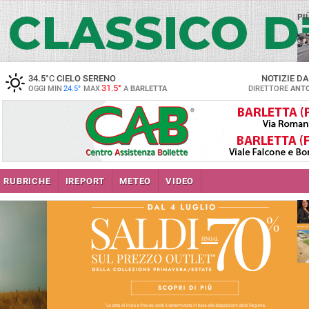
PI
34.5
°C
CIELO SERENO
NOTIZIE D
31.5°
OGGI MIN
24.5°
MAX
A
BARLETTA
DIRETTORE
ANTO
se
RUBRICHE
IREPORT
METEO
VIDEO