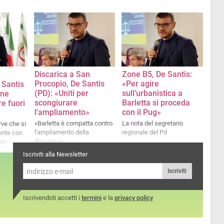
Discarica a San
Zone B5, De Santis:
Procopio, De Santis
«Per agire
 Santis
(PD): «Uniti per
sull’urbanistica a
one
scongiurare
Barletta si proceda
re fuori
l'ampliamento»
con il Pug»
«Barletta è compatta contro
La nota del segretario
rve che si
l'ampliamento della
regionale del Pd
ente con
discarica»
zi»
Iscriviti alla Newsletter
Iscriviti
Iscrivendoti accetti i
termini
e la
privacy policy