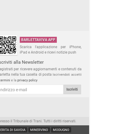
BARLETTAVIVA APP
Scarica l'applicazione per iPhone,
iPad e Android e ricevi notizie push
scriviti alla Newsletter
egistrati per ricevere aggiornamenti e contenuti da
arletta nella tua casella di posta
Iscrivendoti accetti
termini
e la
privacy policy
Iscriviti
 il Tribunale di Trani. Tutti i diritti riservati.
RITA DI SAVOIA
MINERVINO
MODUGNO