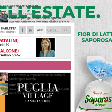
Ù LETTI QUESTA SETTIMANA
MERCOLEDÌ 5 AGOSTO
Barletta piange Gioacchino Dagnello:
64enne barlettano investito all'alba a Trani
A
BARLETTA
GIOVEDÌ 6 AGOSTO
APP
Il ricordo di "Cecco", il benzinaio col
NIO QUINTO
sorriso: «Contava i giorni che lo
paravano dalla pensione»
VENERDÌ 7 AGOSTO
Incidente sulla 16 bis a Barletta, traffico
bloccato verso Bari
MERCOLEDÌ 5 AGOSTO
Jova Summer Party, giovedì mattina
sopralluogo nell'area dell'evento
VENERDÌ 7 AGOSTO
Da estetista a imprenditrice: la storia di
Mariangela Nevola
GIOVEDÌ 6 AGOSTO
Jova Summer Party, nuovi campionamenti
nell'area dell'evento