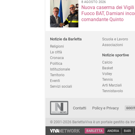
8 AGOSTO 2026
Nuova caserma dei Vigili
Fuoco BAT, Damiani incon
comandante Quinto
Notizie da Barletta
Scuola e Lavoro
Associazioni
Religioni
La città
Notizie sportive
Cronaca
Calcio
Politica
Basket
Istituzionale
Volley
Territorio
Tennis
Eventi
Arti Marziali
Servizi sociali
Tennistavolo
Contatti
Policy e Privacy
GOCI
© 2001-2026 BarlettaViva è un portale gestito da Innov
BARLETTA
ANDRIA
BARI