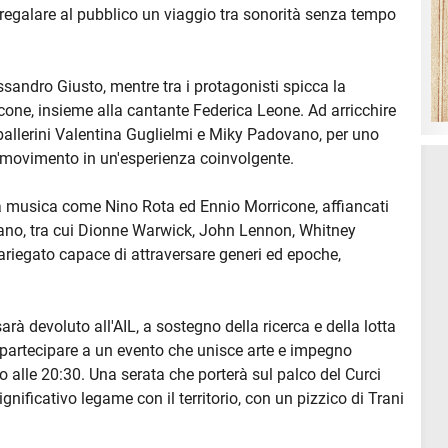
regalare al pubblico un viaggio tra sonorità senza tempo
essandro Giusto, mentre tra i protagonisti spicca la
one, insieme alla cantante Federica Leone. Ad arricchire
ballerini Valentina Guglielmi e Miky Padovano, per uno
movimento in un'esperienza coinvolgente.
lla musica come Nino Rota ed Ennio Morricone, affiancati
liano, tra cui Dionne Warwick, John Lennon, Whitney
ariegato capace di attraversare generi ed epoche,
rà devoluto all'AIL, a sostegno della ricerca e della lotta
 partecipare a un evento che unisce arte e impegno
io alle 20:30. Una serata che porterà sul palco del Curci
ificativo legame con il territorio, con un pizzico di Trani