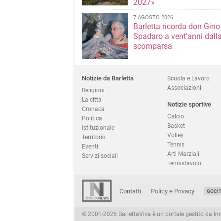
2027»
7 AGOSTO 2026
Barletta ricorda don Gino
Spadaro a vent’anni dall
scomparsa
Notizie da Barletta
Scuola e Lavoro
Associazioni
Religioni
La città
Notizie sportive
Cronaca
Calcio
Politica
Basket
Istituzionale
Volley
Territorio
Tennis
Eventi
Arti Marziali
Servizi sociali
Tennistavolo
Contatti
Policy e Privacy
GOCI
© 2001-2026 BarlettaViva è un portale gestito da Innov