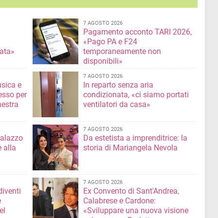
7 AGOSTO 2026
Pagamento acconto TARI 2026,
«Pago PA e F24
nata»
temporaneamente non
disponibili»
7 AGOSTO 2026
usica e
In reparto senza aria
esso per
condizionata, «ci siamo portati
hestra
ventilatori da casa»
7 AGOSTO 2026
Palazzo
Da estetista a imprenditrice: la
 alla
storia di Mariangela Nevola
7 AGOSTO 2026
diventi
Ex Convento di Sant'Andrea,
e
Calabrese e Cardone:
el
«Sviluppare una nuova visione