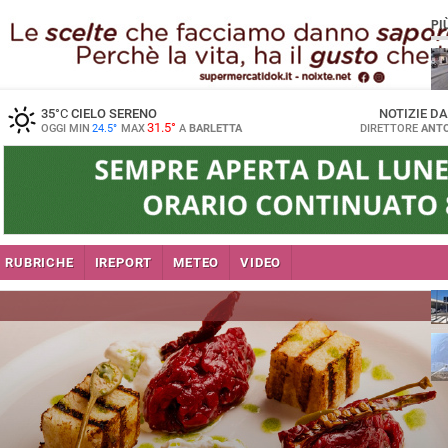
PI
35
°C
CIELO SERENO
NOTIZIE D
31.5°
OGGI MIN
24.5°
MAX
A
BARLETTA
DIRETTORE
ANTO
se
RUBRICHE
IREPORT
METEO
VIDEO