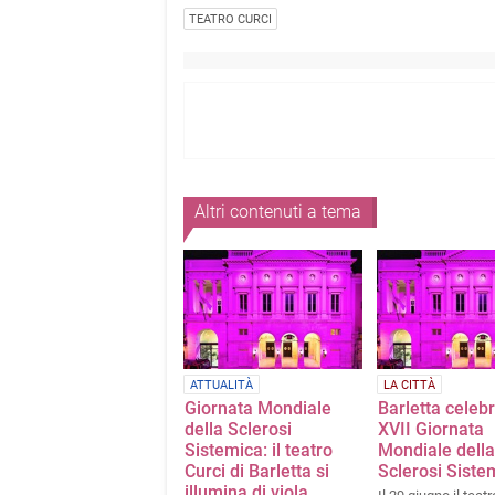
TEATRO CURCI
Altri contenuti a tema
ATTUALITÀ
LA CITTÀ
Giornata Mondiale
Barletta celebr
della Sclerosi
XVII Giornata
Sistemica: il teatro
Mondiale della
Curci di Barletta si
Sclerosi Siste
illumina di viola