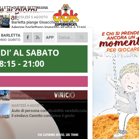
Ù LETTI QUESTA SETTIMANA
MERCOLEDÌ 5 AGOSTO
Barletta piange Gioacchino Dagnello:
64enne barlettano investito all'alba a Trani
A
BARLETTA
GIOVEDÌ 6 AGOSTO
APP
Il ricordo di "Cecco", il benzinaio col
NIO QUINTO
sorriso: «Contava i giorni che lo
paravano dalla pensione»
MERCOLEDÌ 5 AGOSTO
Jova Summer Party, giovedì mattina
sopralluogo nell'area dell'evento
DOMENICA 2 AGOSTO
Beni confiscati alla mafia. Nasce il servizio
di Co-housing
VENERDÌ 31 LUGLIO
Inaugurato il nuovo parcheggio nella
stazione di Barletta
MARTEDÌ 4 AGOSTO
Auto di persona con disabilità vandalizzata,
il sindaco Cannito condanna il gesto