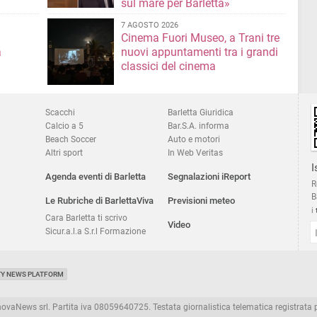
sul mare per Barletta»
7 AGOSTO 2026
Cinema Fuori Museo, a Trani tre
a
nuovi appuntamenti tra i grandi
classici del cinema
Scacchi
Barletta Giuridica
Calcio a 5
Bar.S.A. informa
Beach Soccer
Auto e motori
Altri sport
In Web Veritas
I
Agenda eventi di Barletta
Segnalazioni iReport
R
B
Le Rubriche di BarlettaViva
Previsioni meteo
i
Cara Barletta ti scrivo
Video
Sicur.a.l.a S.r.l Formazione
TY NEWS PLATFORM
aNews srl. Partita iva 08059640725. Testata giornalistica telematica registrata presso