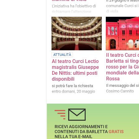
Il 29 giugno il teatr
comunale Curci si 
L'iniziativa ha l'obiettivo di
di viola
richiamare l'attenzione
dell'opinione pubblica su
questa malattia rara
Il teatro Curci 
ATTUALITÀ
Barletta si ting
Al teatro Curci Lectio
rosso per la G
magistralis Giuseppe
mondiale dell
De Nittis: ultimi posti
Rossa
disponibili
Il messaggio del s
si potrà fare la richiesta
Cosimo Cannito
entro domani, 20 maggio
RICEVI AGGIORNAMENTI E
CONTENUTI DA BARLETTA
GRATIS
NELLA TUA E-MAIL