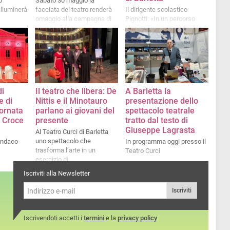
o
Sabato 30 maggio la
illuminerà
facciata del teatro renderà
Il dirigente scolastico
omaggio alla campagna di
Pignotti: «In un percorso
sensibilizzazione promossa
ricco di emozioni, grazie alla
da AISM e FISM
danza, alla musica e alla
recitazione, le nostre alunne
e i nostri alunni si sono
‘raccontati’»
di
Il teatro che libera: De
A Barletta la
e di
Nittis e il Minotauro
presentazione dello
iornata
parlano ai giovani del
spettacolo teatrale
a Croce
presente
tratto dal testo di
Giuseppe Lagrasta
Al Teatro Curci di Barletta
uno spettacolo che
indaco
In programma oggi presso il
trasforma l’arte in un
Teatro Curci
esercizio di
consapevolezza,
Iscriviti alla Newsletter
educazione emotiva e
responsabilità critica
Iscriviti
Iscrivendoti accetti i
termini
e la
privacy policy