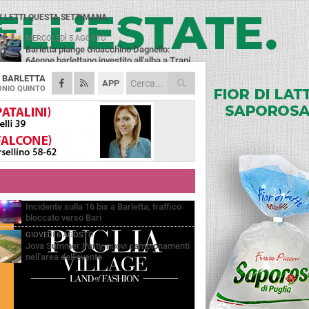
Ù LETTI QUESTA SETTIMANA
MERCOLEDÌ 5 AGOSTO
Barletta piange Gioacchino Dagnello:
64enne barlettano investito all'alba a Trani
A
BARLETTA
GIOVEDÌ 6 AGOSTO
APP
Il ricordo di "Cecco", il benzinaio col
NIO QUINTO
sorriso: «Contava i giorni che lo
paravano dalla pensione»
MERCOLEDÌ 5 AGOSTO
Jova Summer Party, giovedì mattina
sopralluogo nell'area dell'evento
DOMENICA 2 AGOSTO
Beni confiscati alla mafia. Nasce il servizio
di Co-housing
VENERDÌ 7 AGOSTO
Incidente sulla 16 bis a Barletta, traffico
bloccato verso Bari
GIOVEDÌ 6 AGOSTO
Jova Summer Party, nuovi campionamenti
nell'area dell'evento