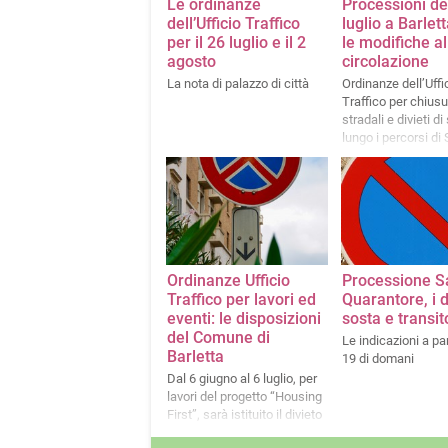
Le ordinanze
Processioni de
dell’Ufficio Traffico
luglio a Barlett
per il 26 luglio e il 2
le modifiche al
agosto
circolazione
La nota di palazzo di città
Ordinanze dell’Uffi
Traffico per chiusu
stradali e divieti di
lungo i percorsi di
Ruggero e della M
dello Sterpeto
Ordinanze Ufficio
Processione S
Traffico per lavori ed
Quarantore, i di
eventi: le disposizioni
sosta e transit
del Comune di
Le indicazioni a par
Barletta
19 di domani
Dal 6 giugno al 6 luglio, per
lavori del progetto “Housing
First”, sarà istituito il divieto
di sosta con rimozione in