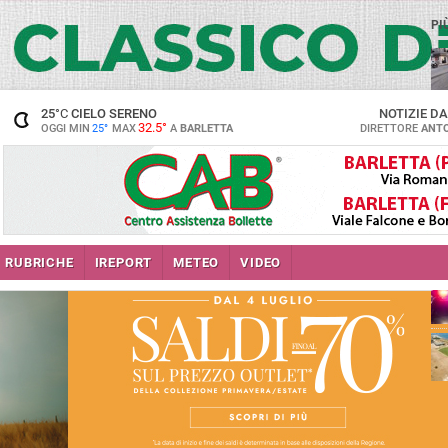
PI
25
°C
CIELO SERENO
NOTIZIE D
32.5°
OGGI MIN
25°
MAX
A
BARLETTA
DIRETTORE
ANTO
se
RUBRICHE
IREPORT
METEO
VIDEO