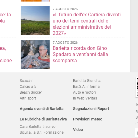
7 AGOSTO 2026
ce: la
«Il futuro dell'ex Cartiera diventi
ola
uno dei temi centrali delle
elezioni amministrative del
2027»
7 AGOSTO 2026
ea,
Barletta ricorda don Gino
Spadaro a vent’anni dalla
isione
scomparsa
Scacchi
Barletta Giuridica
Calcio a 5
Bar.S.A. informa
Beach Soccer
Auto e motori
Altri sport
In Web Veritas
I
Agenda eventi di Barletta
Segnalazioni iReport
R
B
Le Rubriche di BarlettaViva
Previsioni meteo
i
Cara Barletta ti scrivo
Video
Sicur.a.l.a S.r.l Formazione