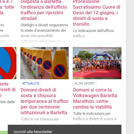
l 6 e 7
Disposta a Barletta
Processione
a: tutte
l'ordinanza dell'ufficio
Sacratissimo Cuore di
la
traffico per ripristini
Gesù del 12 giugno, i
stradali
divieti di sosta e
transito
cio
Obblighi e divieti seguiranno
re
lo stato d’avanzamento dei
Le indicazioni dell'ufficio
 sosta
lavori con possibile
traffico
 San
istituzione del divieto di
adonna
transito
ante
ATTUALITÀ
ALTRI SPORT
vieti di
Domani divieti di
Domani si corre la
o
sosta e chiusura
Volkswagen Barletta
temporanea al traffico
Marathon: come
tire dalle
per due cerimonie
cambia la viabilità
istituzionali a Barletta
Tutte le indicazioni per
traffico e divieti di sosta in
Tutte le vie interessate
città
Iscriviti alla Newsletter