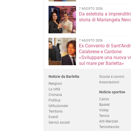
7 AGOSTO 2026
Da estetista a imprenditri
storia di Mariangela Nev
7 AGOSTO 2026
Ex Convento di Sant'Andr
Calabrese e Cardone:
«Sviluppare una nuova v
sul mare per Barletta»
Notizie da Barletta
Scuola e Lavoro
Associazioni
Religioni
La città
Notizie sportive
Cronaca
Calcio
Politica
Basket
Istituzionale
Volley
Territorio
Tennis
Eventi
Arti Marziali
Servizi sociali
Tennistavolo