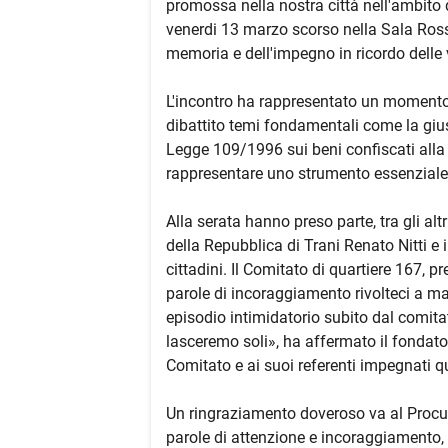
promossa nella nostra città nell'ambito 
venerdi 13 marzo scorso nella Sala Rossa 
memoria e dell'impegno in ricordo delle v
L'incontro ha rappresentato un momento di
dibattito temi fondamentali come la giusti
Legge 109/1996 sui beni confiscati alla
rappresentare uno strumento essenziale n
Alla serata hanno preso parte, tra gli altr
della Repubblica di Trani Renato Nitti e i
cittadini. Il Comitato di quartiere 167, p
parole di incoraggiamento rivolteci a mar
episodio intimidatorio subito dal comitat
lasceremo soli», ha affermato il fondato
Comitato e ai suoi referenti impegnati qu
Un ringraziamento doveroso va al Procura
parole di attenzione e incoraggiamento,