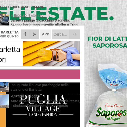
Ù LETTI QUESTA SETTIMANA
MERCOLEDÌ 5 AGOSTO
Barletta piange Gioacchino Dagnello:
64enne barlettano investito all'alba a Trani
A
BARLETTA
GIOVEDÌ 6 AGOSTO
APP
Il ricordo di "Cecco", il benzinaio col
NIO QUINTO
sorriso: «Contava i giorni che lo
paravano dalla pensione»
MERCOLEDÌ 5 AGOSTO
Jova Summer Party, giovedì mattina
sopralluogo nell'area dell'evento
DOMENICA 2 AGOSTO
Beni confiscati alla mafia. Nasce il servizio
di Co-housing
VENERDÌ 31 LUGLIO
Inaugurato il nuovo parcheggio nella
stazione di Barletta
MARTEDÌ 4 AGOSTO
Auto di persona con disabilità vandalizzata,
il sindaco Cannito condanna il gesto