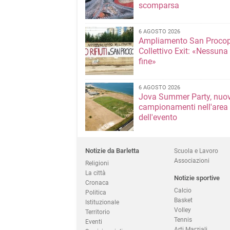
scomparsa
6 AGOSTO 2026
Ampliamento San Procop
Collettivo Exit: «Nessuna
fine»
6 AGOSTO 2026
Jova Summer Party, nuov
campionamenti nell'area
dell'evento
Notizie da Barletta
Scuola e Lavoro
Associazioni
Religioni
La città
Notizie sportive
Cronaca
Calcio
Politica
Basket
Istituzionale
Volley
Territorio
Tennis
Eventi
Arti Marziali