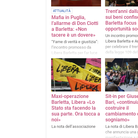
Trent’anni dall
ATTUALITÀ
sui beni confisc
Mafia in Puglia,
Barletta focus 
l’allarme di Don Ciotti
opportunità soc
a Barletta: «Non
tacere è un dovere»
Un incontro promo
Libera Barletta e A
“Fame di verità e giustizia”:
per celebrare il tr
l’incontro promosso da
della legge 109 de
Libera Barletta per far luce
sulla presenza della
criminalità organizzata nel
territorio della provincia BAT
Maxi-operazione
Sit-in per Gius
Barletta, Libera «Lo
Bari, «continu
Stato sta facendo la
costruire il
sua parte. Ora tocca a
cambiamento 
noi»
sogniamo»
La nota dell’associazione
La nota di Libera Ba
che annuncia una 
manifestazione a