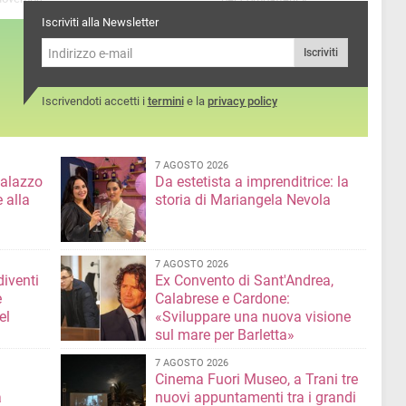
Iscriviti alla Newsletter
Iscriviti
Iscrivendoti accetti i
termini
e la
privacy policy
7 AGOSTO 2026
Palazzo
Da estetista a imprenditrice: la
 alla
storia di Mariangela Nevola
7 AGOSTO 2026
diventi
Ex Convento di Sant'Andrea,
e
Calabrese e Cardone:
el
«Sviluppare una nuova visione
sul mare per Barletta»
7 AGOSTO 2026
Cinema Fuori Museo, a Trani tre
a
nuovi appuntamenti tra i grandi