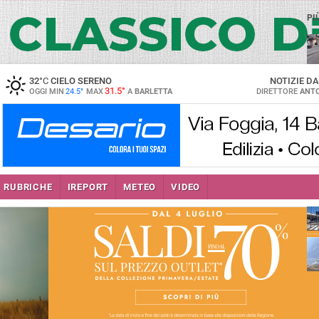
PI
32
°C
CIELO SERENO
NOTIZIE D
31.5°
OGGI MIN
24.5°
MAX
A
BARLETTA
DIRETTORE
ANTO
se
RUBRICHE
IREPORT
METEO
VIDEO