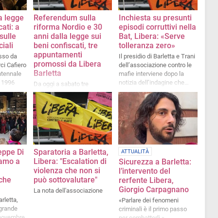
a legge
Referendum sulla
Inchiesta su presunti
ati: a
riforma Nordio e 30
episodi corruttivi nella
sulle
anni dalla legge sui
Bat, Libera: «Serve
iali
beni confiscati, tre
tolleranza zero»
appuntamenti
sso da
Il presidio di Barletta e Trani
promossi da Libera
rci Cafiero
dell’associazione contro le
Barletta
entennale
mafie interviene dopo la
l 1996
notizia dell’indagine che
Da oggi a sabato tre
coinvolge il presidente della
momenti di confronto
Provincia
eppe Di
Sparatoria a Barletta,
ATTUALITÀ
iamo a
Libera: "Escalation di
Sicurezza a Barletta:
violenza che non si
l’intervento del
che
può sottovalutare"
rerfente Libera,
Giorgio Carpagnano
La nota dell'associazione
rletta,
«Parlare dei fenomeni
grande
criminali è il primo passo
 novembre
per combatterli »