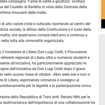
della campagna "Fame di verità e giustizia", svoltasi
del Castello di Barletta in vista della Giornata della
ittime innocenti delle mafie.
 alto valore civile e culturale, riportando al centro del
zia sociale, la difesa della Costituzione e il ruolo della
 mafia, che quest'anno compie trent'anni e continua a
ella lotta alla criminalità organizzata.
i, il fondatore di Libera Don Luigi Ciotti, il Procuratore
 referenti regionali di Libera oltre a numerosi studenti e
resente all'iniziativa, ha particolarmente apprezzato le
gine dell'iniziativa da Don Luigi Ciotti dopo il grave
o nello scorso mese di ottobre. «Non siete soli e non vi
re di Libera, esprimendo vicinanza e sostegno al
otidianamente per la legalità e la partecipazione civica.
tore della Repubblica di Trani dott. Renato Nitti per le
 a testimonianza dell'importanza di una collaborazione tra