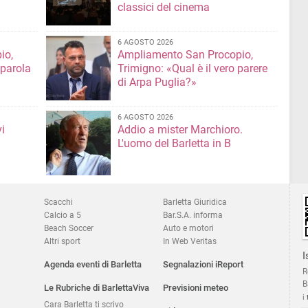
classici del cinema
6 AGOSTO 2026
io,
Ampliamento San Procopio,
 parola
Trimigno: «Qual è il vero parere
di Arpa Puglia?»
6 AGOSTO 2026
i
Addio a mister Marchioro.
L'uomo del Barletta in B
Scacchi
Barletta Giuridica
Calcio a 5
Bar.S.A. informa
Beach Soccer
Auto e motori
Altri sport
In Web Veritas
I
Agenda eventi di Barletta
Segnalazioni iReport
R
B
Le Rubriche di BarlettaViva
Previsioni meteo
i
Cara Barletta ti scrivo