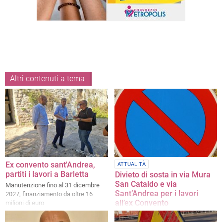
Altri contenuti a tema
Ex convento sant'Andrea,
ATTUALITÀ
partiti i lavori a Barletta
Divieto di sosta in via Mura
San Cataldo e via
Manutenzione fino al 31 dicembre
Sant’Andrea per i lavori
2027, finanziamento da oltre 16
all’ex Convento
milioni di euro
Dal 31 luglio al 31 agosto stop alla