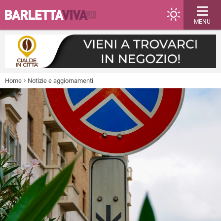
MENU
Home
Notizie e aggiornamenti