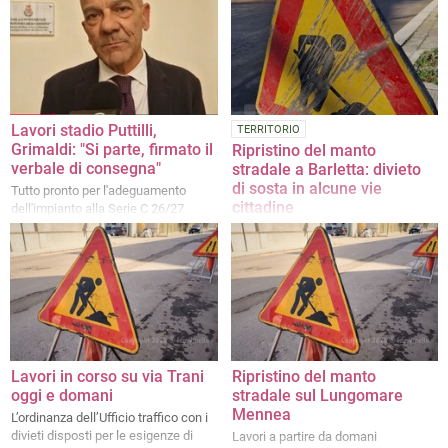
sosta nelle aree adiacenti all’ex
Convento di Sant’Andrea
Lavori stadio Puttilli,
TERRITORIO
Grimaldi: "Si parte, firmato il
Ripristino del manto
verbale di consegna"
stradale a Barletta: divieto
di sosta in alcune vie
Tutto pronto per l'adeguamento
cittadine
dell'impianto alla Serie C 26/27
Dal 16 luglio al 30 settembre (o fino
a cessate esigenze), dalle 7:00 alle
17:00, sarà in vigore il divieto di
sosta con rimozione forzata
Lavori in corso su via Trani
Ripristino del manto
oggi e domani
stradale sul Lungomare
Mennea
L’ordinanza dell’Ufficio traffico con i
divieti disposti per le esigenze di
Lavori a partire da domani