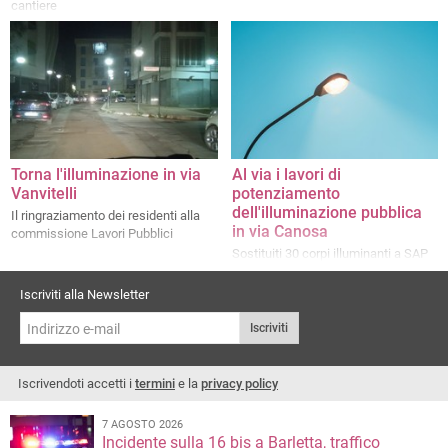
cantiere
Torna l'illuminazione in via
Al via i lavori di
Vanvitelli
potenziamento
dell'illuminazione pubblica
Il ringraziamento dei residenti alla
in via Canosa
commissione Lavori Pubblici
Sostituiti 30 corpi illuminanti a SAP
con luci a tecnologia LED
Iscriviti alla Newsletter
Iscriviti
Iscrivendoti accetti i
termini
e la
privacy policy
7 AGOSTO 2026
Incidente sulla 16 bis a Barletta, traffico