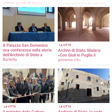
cinque secoli di storia
Appuntamenti il 27 e 28 settembre
Intervista ad Adriano Buzzanca,
direttore dell'Archivio di Stato di Bari
e delle Sezioni di Barletta e Trani
A Palazzo San Domenico
LA CITTÀ
una conferenza sulla storia
Archivi di Stato, Matera:
dell'Archivio di Stato a
«Con Giuli in Puglia il
Barletta
governo c'è»
Il resoconto dei lavori
La nota della Parlamentare di Fratelli
d'Italia
LA CITTÀ
LA CITTÀ
Il ministro della Cultura
Archivio di Stato, la sede