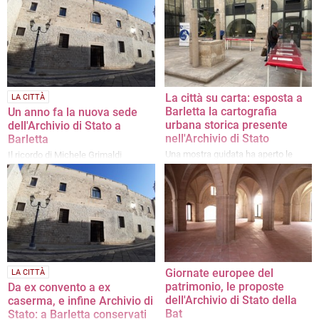
La città su carta: esposta a
LA CITTÀ
Barletta la cartografia
Un anno fa la nuova sede
urbana storica presente
dell'Archivio di Stato a
nell'Archivio di Stato
Barletta
Una mostra guidata ha aperto le
Il ricordo di Michele Grimaldi
porte al passato della città, un
racconto attraverso mappe e
documenti unici
Giornate europee del
LA CITTÀ
patrimonio, le proposte
Da ex convento a ex
dell'Archivio di Stato della
caserma, e infine Archivio di
Bat
Stato: a Barletta conservati