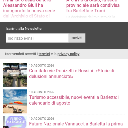
Alessandro Giuli ha
provinciale sarà condivisa
inaugurato la nuova sede
tra Barletta e Trani
dell'Archivio di Stato di
La decisione del ministro della
Barletta
Cultura Giuli
Taglio del nastro nell'ex Caserma
Iscriviti alla Newsletter
Stennio in via Manfredi
Iscriviti
Iscrivendoti accetti i
termini
e la
privacy policy
10 AGOSTO 2026
Comitato vie Donizetti e Rossini: «Storie di
delusioni annunciate»
10 AGOSTO 2026
Turismo accessibile, nuovi eventi a Barletta: il
calendario di agosto
10 AGOSTO 2026
Futuro Nazionale Vannacci, a Barletta la prima