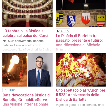
cittadine, e testate giornalistiche
13 febbraio, la Disfida si
LA CITTÀ
celebra sul palco del Curci
La Disfida di Barletta tra
passato, presente e futuro:
Nel 523° anniversario, Barletta
una riflessione di Michele
celebra il suo simbolo con lo
Grimaldi
spettacolo “Le sfide di ieri, la Disfida
di domani”
L'intervento dello storico e archivista
Uno spettacolo al “Curci” per
POLITICA
il 523° Anniversario della
Data rievocazione Disfida di
Disfida di Barletta
Barletta, Grimaldi: «Serve
una visione internazionale
Ingresso gratuito con prenotazione: