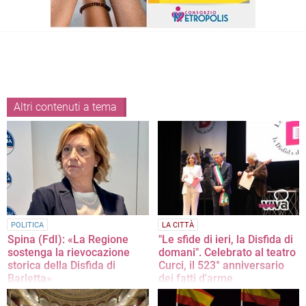
Altri contenuti a tema
POLITICA
LA CITTÀ
Spina (FdI): «La Regione
"Le sfide di ieri, la Disfida di
sostenga la rievocazione
domani". Celebrato al teatro
storica della Disfida di
Curci, il 523° anniversario
Barletta»
dei fatti d'arme
La nota della consigliera regionale
Consegnati riconoscimenti ad
associazioni storico-culturali