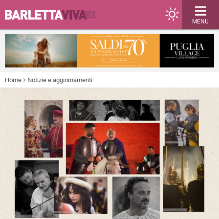
MENU
Home
Notizie e aggiornamenti