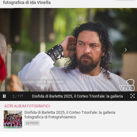
fotografica di Ida Vinella
Disfida di Barletta 2025, il Corteo Trionfale: la galleria
2
/
117
fotografica di Ida Vinella
© Ida Vinella
ALTRI ALBUM FOTOGRAFICI:
Disfida di Barletta 2025, il Corteo Trionfale: la galleria
fotografica di Fotografoamico
33 FOTO