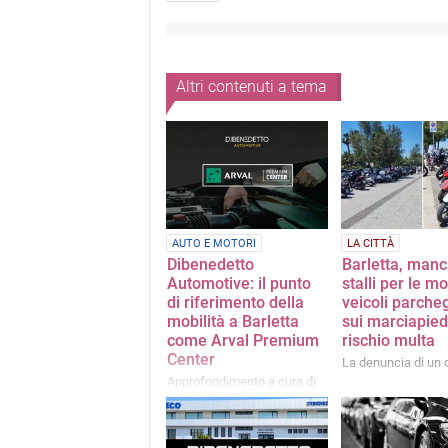
Altri contenuti a tema
AUTO E MOTORI
LA CITTÀ
Dibenedetto
Barletta, manc
Automotive: il punto
stalli per le mo
di riferimento della
veicoli parcheg
mobilità a Barletta
sui marciapied
come Arval Premium
rischio multa
Center
La denuncia di un 
Approfondimento a cura di
Dibenedetto Automotive