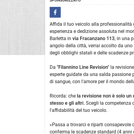
SPONSORIZZATO
Affida il tuo veicolo alla professionalità d
esperienza e dedizione assoluta nel mond
Barletta in
via Fracanzano 113
, in una 
angolo della città, verrai accolto da uno 
degli obblighi statali e delle scadenze pr
Da
"Filannino Line Revision"
la revision
esperte guidate da una salda passione pe
di sangue, con l'amore per il mondo de
Ricorda: che
la revisione non è solo un 
stesso e gli altri.
Scegli la competenza di
l'affidabilità del tuo veicolo.
«Passa a trovarci e riparti consapevole d
conferma le scadenze standard (4 anni d