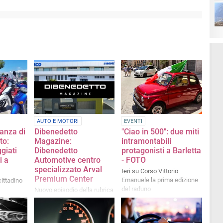
AUTO E MOTORI
EVENTI
anza di
Dibenedetto
"Ciao in 500": due miti
to:
Magazine:
intramontabili
giati
Dibenedetto
protagonisti a Barletta
i a
Automotive centro
- FOTO
specializzato Arval
Ieri su Corso Vittorio
Premium Center
Emanuele la prima edizione
cittadino
del raduno
Nuovo episodio della rubrica
a cura di Dibenedetto
Automotive