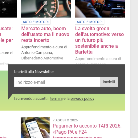
AUTO E MOTORI
AUTO E MOTORI
usate:
Mercato auto, boom
La svolta green
u
dell'usato ma il nuovo
dell’automotive: verso
ele per
resta incerto
un futuro più
sostenibile anche a
Approfondimento a cura di
Barletta
Antonio Campana,
 cura di
Dibenedetto Automotive
Approfondimento a cura di
otive
Antonio Campana,
Dibenedetto Automotive
Iscriviti alla Newsletter
Iscriviti
Iscrivendoti accetti i
termini
e la
privacy policy
7 AGOSTO 2026
Pagamento acconto TARI 2026,
«Pago PA e F24