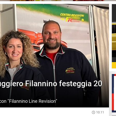
uggiero Filannino festeggia 20
con "Filannino Line Revision"
10.11