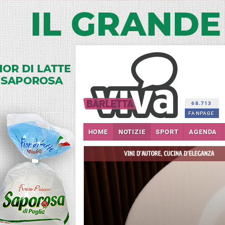
68.713
FANPAGE
HOME
NOTIZIE
SPORT
AGENDA