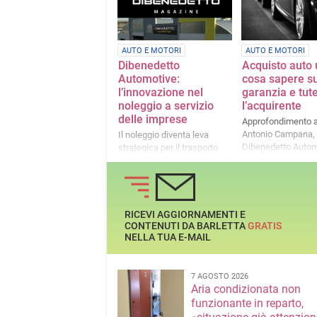
AUTO E MOTORI
AUTO E MOTORI
Dibenedetto
Acquisto auto 
Automotive:
cosa sapere s
l’innovazione nel
garanzia e tut
noleggio a servizio
l’acquirente
delle imprese
Approfondimento a
Antonio Campana,
Il noleggio diventa leva
Dibenedetto Autom
strategica per il trasporto
professionale
RICEVI AGGIORNAMENTI E
CONTENUTI DA BARLETTA
GRATIS
NELLA TUA E-MAIL
7 AGOSTO 2026
Aria condizionata non
funzionante in reparto,