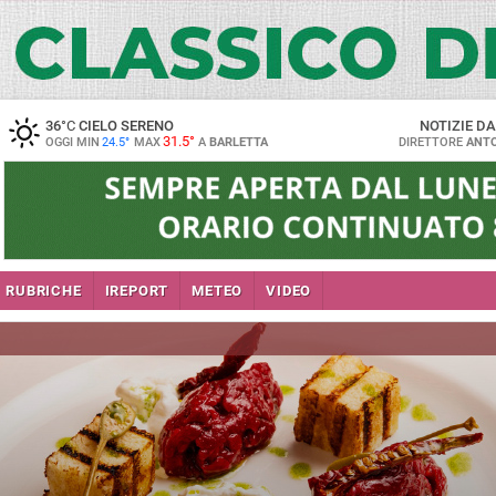
36
°C
CIELO SERENO
NOTIZIE D
31.5°
OGGI MIN
24.5°
MAX
A
BARLETTA
DIRETTORE
ANTO
RUBRICHE
IREPORT
METEO
VIDEO