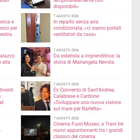
nata»
temporaneamente non
disponibili»
7 AGOSTO 2026
usica e
In reparto senza aria
esso per
condizionata, «ci siamo portati
hestra
ventilatori da casa»
7 AGOSTO 2026
Palazzo
Da estetista a imprenditrice: la
 alla
storia di Mariangela Nevola
7 AGOSTO 2026
diventi
Ex Convento di Sant'Andrea,
e
Calabrese e Cardone:
el
«Sviluppare una nuova visione
sul mare per Barletta»
7 AGOSTO 2026
Cinema Fuori Museo, a Trani tre
a
nuovi appuntamenti tra i grandi
classici del cinema