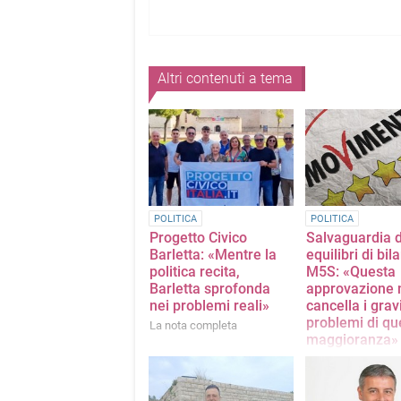
Altri contenuti a tema
POLITICA
POLITICA
Progetto Civico
Salvaguardia d
Barletta: «Mentre la
equilibri di bil
politica recita,
M5S: «Questa
Barletta sprofonda
approvazione 
nei problemi reali»
cancella i grav
problemi di qu
La nota completa
maggioranza»
La nota del Movim
Stelle Barletta