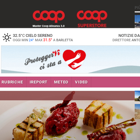
PI
32.5
°C
CIELO SERENO
NOTIZIE D
31.5°
OGGI MIN
24°
MAX
A
BARLETTA
DIRETTORE
ANTO
RUBRICHE
IREPORT
METEO
VIDEO