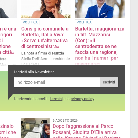
bisogni reali delle persone»
POLITICA
POLITICA
n è una
Consiglio comunale a
Barletta, maggioranza
rigori.
Barletta, Italia Viva:
in tilt. Mazzarisi
di
«Serve un’alternativa
(Con): «Il
zione
di centrosinistra»
centrodestra se ne
 città»
faccia una ragione,
La nota a firma di Nunzia
non ha i numeri per
Stella Dell' Aere - presidente
iere
governare»
IV Barletta
, Massimo
La nota del consigliere
Iscriviti alla Newsletter
comunale
Iscriviti
Iscrivendoti accetti i
termini
e la
privacy policy
6 AGOSTO 2026
nzinaio
Dopo l'aggressione al Parco
orni che
Rossani, Giuditta D'Elia arriva