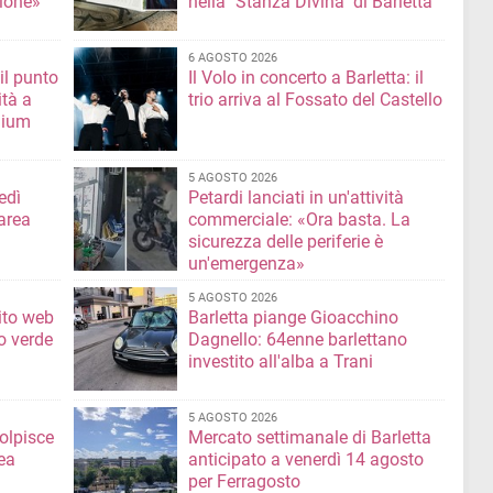
ione»
nella "Stanza Divina" di Barletta
6 AGOSTO 2026
il punto
Il Volo in concerto a Barletta: il
ità a
trio arriva al Fossato del Castello
mium
5 AGOSTO 2026
edì
Petardi lanciati in un'attività
area
commerciale: «Ora basta. La
sicurezza delle periferie è
un'emergenza»
5 AGOSTO 2026
sito web
Barletta piange Gioacchino
o verde
Dagnello: 64enne barlettano
investito all'alba a Trani
5 AGOSTO 2026
colpisce
Mercato settimanale di Barletta
ea
anticipato a venerdì 14 agosto
per Ferragosto