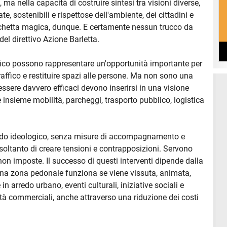
 ma nella capacità di costruire sintesi tra visioni diverse,
te, sostenibili e rispettose dell'ambiente, dei cittadini e
cchetta magica, dunque. E certamente nessun trucco da
el direttivo Azione Barletta.
affico possono rappresentare un'opportunità importante per
 traffico e restituire spazi alle persone. Ma non sono una
sere davvero efficaci devono inserirsi in una visione
 insieme mobilità, parcheggi, trasporto pubblico, logistica
odo ideologico, senza misure di accompagnamento e
soltanto di creare tensioni e contrapposizioni. Servono
non imposte. Il successo di questi interventi dipende dalla
: una zona pedonale funziona se viene vissuta, animata,
 in arredo urbano, eventi culturali, iniziative sociali e
ità commerciali, anche attraverso una riduzione dei costi