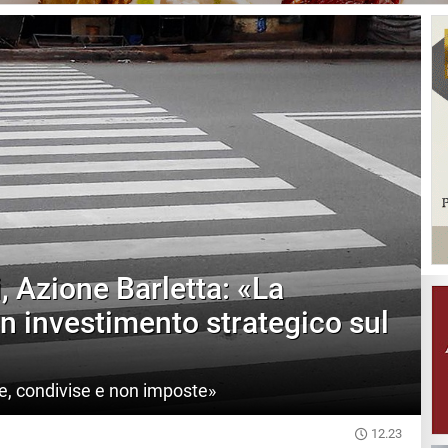
i, Azione Barletta: «La
n investimento strategico sul
e, condivise e non imposte»
12.23