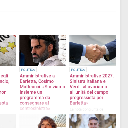
POLITICA
POLITICA
egli
Amministrative a
Amministrative 2027,
ancio,
Barletta, Cosimo
Sinistra Italiana e
Matteucci: «Scriviamo
Verdi: «Lavoriamo
non
insieme un
all'unità del campo
i
programma da
progressista per
esta
consegnare al
Barletta»
centrosinistra»
La nota congiunta dei
segretari cittadini
ento 5
«Dobbiamo vincere le
prossime elezioni comunali.
Dobbiamo partire dai