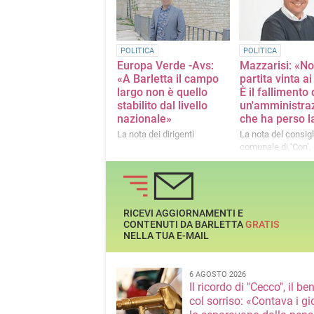
POLITICA
POLITICA
Europa Verde -Avs:
Mazzarisi: «No
«A Barletta il campo
partita vinta ai 
largo non è quello
È il fallimento 
stabilito dal livello
un'amministra
nazionale»
che ha perso la
La nota dei dirigenti
La nota del consigl
comunale di ‘Con’
Mazzarisi
RICEVI AGGIORNAMENTI E
CONTENUTI DA BARLETTA
GRATIS
NELLA TUA E-MAIL
6 AGOSTO 2026
Il ricordo di "Cecco", il be
col sorriso: «Contava i gi