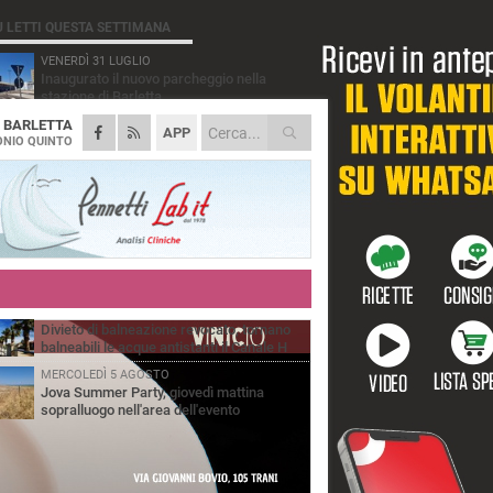
Ù LETTI QUESTA SETTIMANA
VENERDÌ 31 LUGLIO
Inaugurato il nuovo parcheggio nella
stazione di Barletta
A
BARLETTA
MERCOLEDÌ 5 AGOSTO
APP
Barletta piange Gioacchino Dagnello:
NIO QUINTO
64enne barlettano investito all'alba a Trani
GIOVEDÌ 30 LUGLIO
Rapina all'Ipercoop di Barletta: nel mirino la
gioielleria, banditi in fuga
DOMENICA 2 AGOSTO
Beni confiscati alla mafia. Nasce il servizio
di Co-housing
VENERDÌ 31 LUGLIO
Divieto di balneazione revocato, tornano
balneabili le acque antistanti il Canale H
MERCOLEDÌ 5 AGOSTO
Jova Summer Party, giovedì mattina
sopralluogo nell'area dell'evento