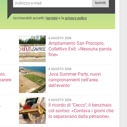
Iscriviti
Iscrivendoti accetti i
termini
e la
privacy policy
6 AGOSTO 2026
Ampliamento San Procopio,
a
Collettivo Exit: «Nessuna parola
fine»
6 AGOSTO 2026
io,
Jova Summer Party, nuovi
parere
campionamenti nell'area
dell'evento
6 AGOSTO 2026
.
Il ricordo di "Cecco", il benzinaio
col sorriso: «Contava i giorni che
lo separavano dalla pensione»