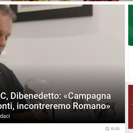
in C, Dibenedetto: «Campagna
ronti, incontreremo Romano»
daci
10.55