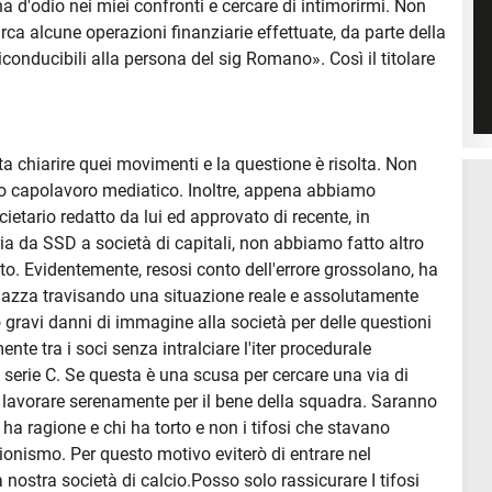
a d'odio nei miei confronti e cercare di intimorirmi. Non
irca alcune operazioni finanziarie effettuate, da parte della
conducibili alla persona del sig Romano». Così il titolare
a chiarire quei movimenti e la questione è risolta. Non
o capolavoro mediatico. Inoltre, appena abbiamo
ietario redatto da lui ed approvato di recente, in
a da SSD a società di capitali, non abbiamo fatto altro
to. Evidentemente, resosi conto dell'errore grossolano, ha
piazza travisando una situazione reale e assolutamente
gravi danni di immagine alla società per delle questioni
nte tra i soci senza intralciare l'iter procedurale
 serie C. Se questa è una scusa per cercare una via di
i lavorare serenamente per il bene della squadra. Saranno
 ha ragione e chi ha torto e non i tifosi che stavano
ionismo. Per questo motivo eviterò di entrare nel
a nostra società di calcio.Posso solo rassicurare I tifosi