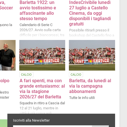
va,
Barletta 1922: un
IndesCrivibile lunedì
 Soccer
avvio tostissimo e
27 luglio a Castello
affascinante allo
Cinema, da oggi
stesso tempo
disponibili i tagliandi
gratuiti
guono la
Calendario di Serie C
2026/27. Avvio sulla carta
Possibile ritirarli presso il
difficile per i biancorossi, tra
bookshop del Castello fino a
corsi e ricorsi storici, derby,
esaurimento posti
gemellaggi e corazzate varie
CALCIO
CALCIO
 colpo
A fari spenti, ma con
Barletta, da lunedì al
grande entusiasmo: al
via la campagna
via la stagione
abbonamenti
destro
2026/27 del Barletta
 mister
Tutte le info utili
Squadra in ritiro a Cascia dal
12 al 21 luglio, mentre in
città è già corsa agli
abbonamenti. Intanto le
Iscriviti alla Newsletter
altre...