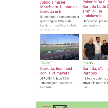
Poker di Da Sil
Addio a mister
Barletta batte
Marchioro. L'uomo del
Trani 4-1 in
Barletta in B
amichevole
Il condottiero biancorosso di
quel magico 1987 ci ha
I bincorossi prose
lasciato in mattinata all'età
preparazione
di novant'anni.
CALCIO
CALCIO
Barletta, buon test
Barletta, c’è il
con la Primavera
Partipilo
Al Puttilli finisce 10-0.
Il 31enne esterno 
Triplette per Dicuonzo e
arriva alla corte di
Ferrante
Paci