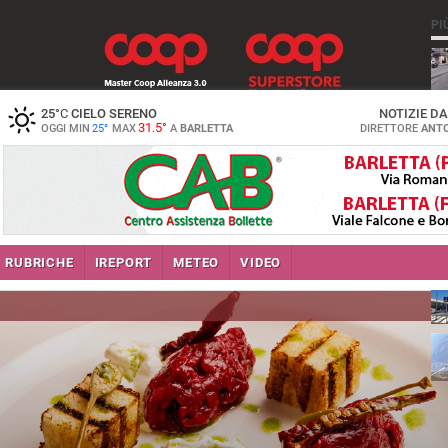
PI
25
°C
CIELO SERENO
NOTIZIE D
31.5°
OGGI MIN
25°
MAX
A
BARLETTA
DIRETTORE
ANTO
se
RUBRICHE
IREPORT
METEO
VIDEO