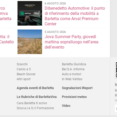
6 AGOSTO 2026
rco
Dibenedetto Automotive: il punto
rriva
di riferimento della mobilità a
arletta
Barletta come Arval Premium
Center
5 AGOSTO 2026
ta: il
Jova Summer Party, giovedì
Castello
mattina sopralluogo nell'area
dell'evento
Scacchi
Barletta Giuridica
Calcio a 5
Bar.S.A. informa
Beach Soccer
Auto e motori
Altri sport
In Web Veritas
I
Agenda eventi di Barletta
Segnalazioni iReport
R
B
Le Rubriche di BarlettaViva
Previsioni meteo
i
Cara Barletta ti scrivo
Video
Sicur.a.l.a S.r.l Formazione