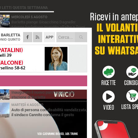
Ù LETTI QUESTA SETTIMANA
MERCOLEDÌ 5 AGOSTO
Barletta piange Gioacchino Dagnello:
64enne barlettano investito all'alba a Trani
A
BARLETTA
GIOVEDÌ 6 AGOSTO
APP
Il ricordo di "Cecco", il benzinaio col
NIO QUINTO
sorriso: «Contava i giorni che lo
paravano dalla pensione»
MERCOLEDÌ 5 AGOSTO
Jova Summer Party, giovedì mattina
sopralluogo nell'area dell'evento
DOMENICA 2 AGOSTO
Beni confiscati alla mafia. Nasce il servizio
di Co-housing
VENERDÌ 31 LUGLIO
Inaugurato il nuovo parcheggio nella
stazione di Barletta
MARTEDÌ 4 AGOSTO
Auto di persona con disabilità vandalizzata,
il sindaco Cannito condanna il gesto