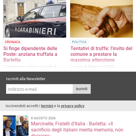
voce registrata che recita «Salve,
abbiamo ricevuto il tuo curriculum»
CRONACA
POLITICA
Si finge dipendente delle
Tentativi di truffe: l'invito del
Poste: anziana truffata a
comune a prestare la
Barletta
massima attenzione
I Carabinieri colgono sul fatto il
La nota di Palazzo di Città
"truffatore", classe 1964 napoletano
Iscriviti alla Newsletter
Iscriviti
Iscrivendoti accetti i
termini
e la
privacy policy
8 AGOSTO 2026
Marcinelle, Fratelli d'Italia - Barletta: «Il
sacrificio degli italiani merita memoria, non
divisioni»