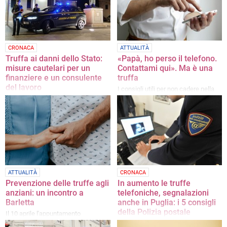
pomeriggio
CRONACA
ATTUALITÀ
Truffa ai danni dello Stato:
«Papà, ho perso il telefono.
misure cautelari per un
Contattami qui». Ma è una
finanziere e un consulente
truffa
del lavoro
I consigli utili per non cadere nella
trappola
Le indagini condotte dalla Guardia di
Finanza della BAT
ATTUALITÀ
CRONACA
Prevenzione delle truffe agli
In aumento le truffe
anziani: un incontro a
telefoniche, segnalazioni
Barletta
anche in Puglia: i 5 consigli
della Polizia postale
Il 10 aprile l'appuntamento
promosso da Uil Pensionati Puglia
L'ultima tendenza vede parlare una