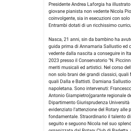
Presidente Andrea Laforgia ha illustrato 
giovane pianista non vedente Nicola Pi
coinvolgente, sia in esecuzioni con sol
Entrambi dotati di un ricchissimo curric
Nasca, 21 anni, sin da bambino ha avuto 
guida prima di Annamaria Sallustio ed o
vedente dalla nascita a conseguire in Ital
2023 presso il Conservatorio "N. Piccinni
meriti musicali ed artistici. Nel corso del
non solo brani dei grandi classici, qual
quali Dalla e Battisti. Damiana Sallustio
napoletana. Sono intervenuti: Francesco 
Antonio Giampietro(garante regionale dell
Dipartimento Giurisprudenza Università d
evidenziato l'attenzione del Rotary alle p
fondamentale. Straordinario il talento d
seguito e seguono Nicola nel suo splen
organizzata dal Rotary Club di Barletta, 