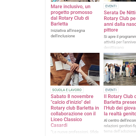
Mare inclusivo, un
EVENTI
progetto promosso
Serata De Nitti
dal Rotary Club di
Rotary Club pe
Barletta
anni dalla nasc
pittore
Iniziativa all'insegna
dell'inclusione
Si apre il program
attività per l'annive
denittisiano
SCUOLA E LAVORO
EVENTI
Sabato 8 novembre
Il Rotary Club 
"calcio d'inizio" del
Barletta prese
Rotary club Barletta in
l'Hub dei giovan
collaborazione con il
la realtà genit
Liceo Classico
Al centro dell'incon
Casardi
relazioni genitori-fig
tema dell’adozione
“Le nuove professioni. Sfide