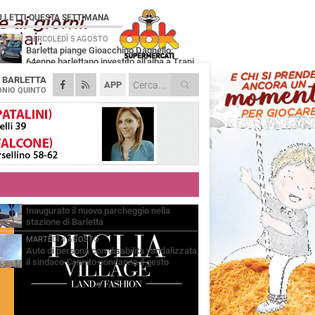
Ù LETTI QUESTA SETTIMANA
MERCOLEDÌ 5 AGOSTO
Barletta piange Gioacchino Dagnello:
64enne barlettano investito all'alba a Trani
A
BARLETTA
GIOVEDÌ 6 AGOSTO
APP
Il ricordo di "Cecco", il benzinaio col
NIO QUINTO
sorriso: «Contava i giorni che lo
paravano dalla pensione»
MERCOLEDÌ 5 AGOSTO
Jova Summer Party, giovedì mattina
sopralluogo nell'area dell'evento
DOMENICA 2 AGOSTO
Beni confiscati alla mafia. Nasce il servizio
di Co-housing
VENERDÌ 31 LUGLIO
Inaugurato il nuovo parcheggio nella
stazione di Barletta
MARTEDÌ 4 AGOSTO
Auto di persona con disabilità vandalizzata,
il sindaco Cannito condanna il gesto