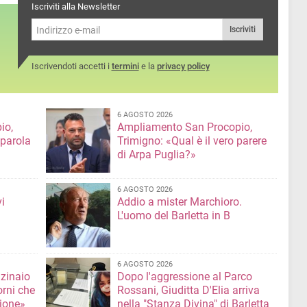
quest’anno è stato conferito
Iscriviti alla Newsletter
a Michele Delcuratolo:
campione Italiano categoria
Iscriviti
Under16, specialità Lancio
del martello
Iscrivendoti accetti i
termini
e la
privacy policy
6 AGOSTO 2026
io,
Ampliamento San Procopio,
 parola
Trimigno: «Qual è il vero parere
di Arpa Puglia?»
6 AGOSTO 2026
i
Addio a mister Marchioro.
L'uomo del Barletta in B
6 AGOSTO 2026
nzinaio
Dopo l'aggressione al Parco
orni che
Rossani, Giuditta D'Elia arriva
ione»
nella "Stanza Divina" di Barletta