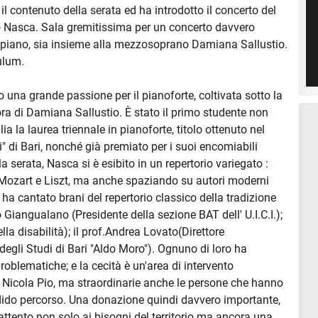
il contenuto della serata ed ha introdotto il concerto del
o Nasca. Sala gremitissima per un concerto davvero
o piano, sia insieme alla mezzosoprano Damiana Sallustio.
ulum.
una grande passione per il pianoforte, coltivata sotto la
ra di Damiana Sallustio. È stato il primo studente non
ia la laurea triennale in pianoforte, titolo ottenuto nel
" di Bari, nonché già premiato per i suoi encomiabili
la serata, Nasca si è esibito in un repertorio variegato :
i Mozart e Liszt, ma anche spaziando su autori moderni
 ha cantato brani del repertorio classico della tradizione
Giangualano (Presidente della sezione BAT dell' U.I.C.I.);
a disabilità); il prof.Andrea Lovato(Direttore
egli Studi di Bari "Aldo Moro"). Ognuno di loro ha
roblematiche; e la cecità è un'area di intervento
i Nicola Pio, ma straordinarie anche le persone che hanno
dido percorso. Una donazione quindi davvero importante,
attento non solo ai bisogni del territorio ma ancora una