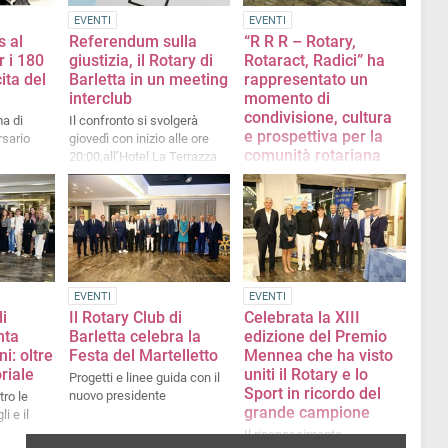
EVENTI
EVENTI
s al
Referendum sulla
“R R R – Rotary,
r i 180
giustizia, il Rotary di
Rotaract, Radici” ha
ita del
Barletta in un meeting
rappresentato un
interclub
momento di
condivisione, cultura
ma di
Il confronto si svolgerà
e prospettiva per la
rsario
giovedì con inizio alle ore
comunità rotariana
20:00,all’Hotel La Terrazza
Giuseppe Arcieri promotore
dell'iniziativa ha creato un
appuntamento dedicato alla
comunità
EVENTI
EVENTI
di
Il Rotary Club di
Celebrata la XIII
nta
Barletta celebra la
edizione del Premio
i: oltre
Festa del Martelletto
Mennea che ha visto
oriale
uniti il Rotary e lo
Progetti e linee guida con il
Sport in ricordo del
nuovo presidente
tro le
grande campione
li e il
Il riconoscimento