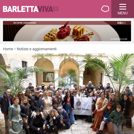
MENU
Home
Notizie e aggiornamenti