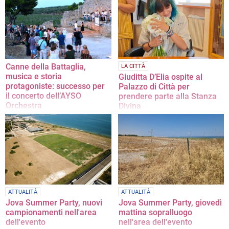
Canne della Battaglia,
LA CITTÀ
musica e storia
Giuditta D’Elia ospite al
protagoniste: successo per
Palazzo di Città per
il concerto dell’AYSO
prendere parte alla Stanza
Orchestra
Divina
Tutto esaurito per l’unico
L’iniziativa del commissariato di
appuntamento nella BAT della
Barletta a disposizione di Giuditta e
rassegna “Notturni”
di chiunque ne abbia bisogno:
supporto e protezione a 360° in
maniera gratuita
ATTUALITÀ
ATTUALITÀ
Jova Summer Party, nuovi
Jova Summer Party, giovedì
campionamenti nell'area
mattina sopralluogo
dell'evento
nell'area dell'evento