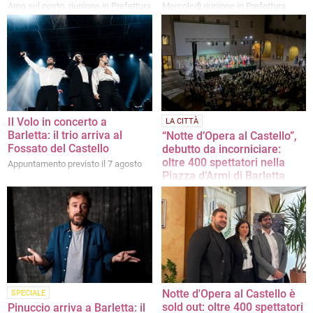
Arpa sul posto, riunione in Prefettura
Mercoledì riunione in Prefettura,
per il Piano Sicurezza
filtra ottimismo da Palazzo di Città
Il Volo in concerto a
LA CITTÀ
Barletta: il trio arriva al
“Notte d’Opera al Castello”,
Fossato del Castello
debutto da incorniciare:
oltre 400 spettatori nella
Appuntamento previsto il 7 agosto
Piazza d’Armi di Barletta
Una serata di alto profilo artistico
con l'Apulia Sinfonietta Orchestra e
giovani interpreti internazionali
Notte d'Opera al Castello è
SPECIALE
sold out: oltre 400 spettatori
Pinuccio arriva a Barletta: il