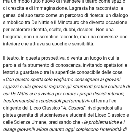
ma un modo tutto nuovo di intendere il teatro come spazio
di crescita e di immaginazione. Lagrasta ha raccontato la
genesi del suo testo come un percorso di ricerca: un dialogo
simbolico tra De Nittis e il Minotauro che diventa occasione
per esplorare identità, scelte, dubbi, desideri. Non una
biografia, non un semplice racconto, ma una conversazione
interiore che attraversa epoche e sensibilità.
Il teatro, in questa prospettiva, diventa un luogo in cui la
parola si fa strumento di conoscenza, invitando spettatori e
lettori a guardare oltre la superficie conoscibile delle cose.
«
Con questo spettacolo vogliamo consegnare ai giovani
ragazzi e alle giovani ragazze gli strumenti pratici culturali di
cui De Nittis si è avvalso per curare i propri dissidi interiori,
trasformandoli e rendendoli performativi
» afferma l'ex
dirigente del Liceo Classico "
A. Casardi
", rivolgendosi alla
platea gremita di studentesse e studenti del Liceo Classico e
delle Scienze Umane, precisando che «
le problematiche e i
disagi giovanili allora quanto oggi colpiscono l'interiorità di