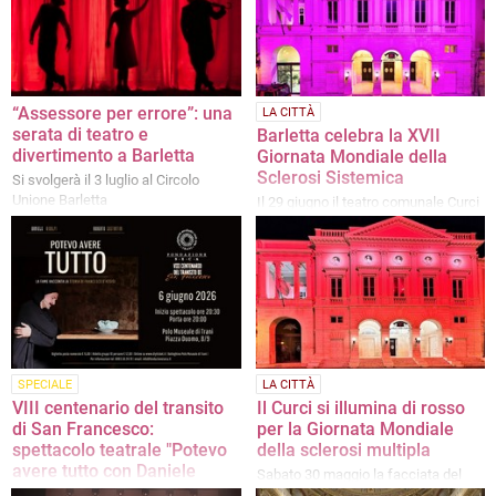
“Assessore per errore”: una
LA CITTÀ
serata di teatro e
Barletta celebra la XVII
divertimento a Barletta
Giornata Mondiale della
Sclerosi Sistemica
Si svolgerà il 3 luglio al Circolo
Unione Barletta
Il 29 giugno il teatro comunale Curci
si illuminerà di viola
SPECIALE
LA CITTÀ
VIII centenario del transito
Il Curci si illumina di rosso
di San Francesco:
per la Giornata Mondiale
spettacolo teatrale "Potevo
della sclerosi multipla
avere tutto con Daniele
Sabato 30 maggio la facciata del
Ridolfi"
teatro renderà omaggio alla