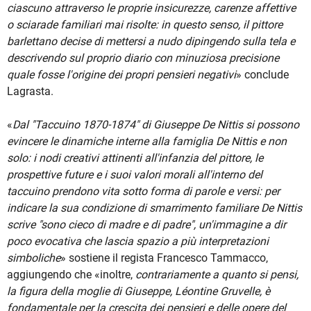
ciascuno attraverso le proprie insicurezze, carenze affettive
o sciarade familiari mai risolte: in questo senso, il pittore
barlettano decise di mettersi a nudo dipingendo sulla tela e
descrivendo sul proprio diario con minuziosa precisione
quale fosse l'origine dei propri pensieri negativi
» conclude
Lagrasta.
«
Dal "Taccuino 1870-1874" di Giuseppe De Nittis
si possono
evincere le dinamiche interne alla famiglia De Nittis e non
solo: i nodi creativi attinenti all'infanzia del pittore, le
prospettive future e i suoi valori morali all'interno del
taccuino prendono vita sotto forma di parole e versi: per
indicare la sua condizione di smarrimento familiare De Nittis
scrive "sono cieco di madre e di padre", un'immagine a dir
poco evocativa che lascia spazio a più interpretazioni
simboliche
» sostiene il regista Francesco Tammacco,
aggiungendo che «inoltre,
contrariamente a quanto si pensi,
la figura della moglie di Giuseppe, Léontine Gruvelle, è
fondamentale per la crescita dei pensieri e delle opere del