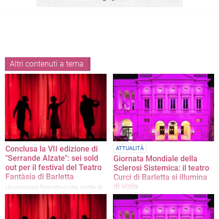
Altri contenuti a tema
Conclusa la VII edizione di
ATTUALITÀ
"Serrande Alzate": sei sold
Giornata Mondiale della
out per il festival del Teatro
Sclerosi Sistemica: il teatro
Fantàsia di Barletta
Curci di Barletta si illumina
di viola
Un percorso formativo che mette al
centro la persona prima ancora
L'iniziativa ha l'obiettivo di richiamare
dell'attore
l'attenzione dell'opinione pubblica su
questa malattia rara