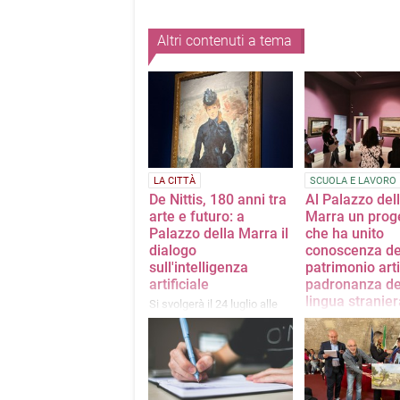
Altri contenuti a tema
LA CITTÀ
SCUOLA E LAVORO
De Nittis, 180 anni tra
Al Palazzo del
arte e futuro: a
Marra un prog
Palazzo della Marra il
che ha unito
dialogo
conoscenza de
sull'intelligenza
patrimonio arti
artificiale
padronanza de
lingua stranier
Si svolgerà il 24 luglio alle
ore 18:00
I ragazzi e ragazze
dell'Istituto "Santar
Corato protagonisti
"Dall'Ofanto alla Se
viaggio nell'arte de