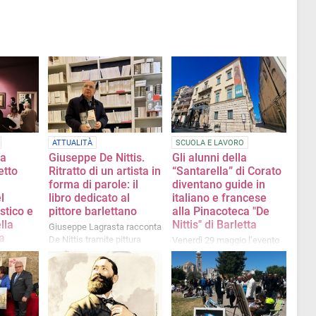
ATTUALITÀ
SCUOLA E LAVORO
la
Giuseppe De Nittis.
Gli alunni della
etto
Ritratto di un artista in
“Santarella” di Corato
forma di parole: il
diventano guide in
l
libro dedicato al
italiano e francese
stico e
pittore barlettano
alla Pinacoteca "De
lla
Nittis" di Barletta
Giuseppe Lagrasta racconta
a
De Nittis tramite pittura
Venerdì 29 maggio l’evento
narrativa, ecologia figurativa
conclusivo del progetto
 della 3ªC
e dialoghi immaginari con la
“Dall’Ofanto alla Senna”
ella" di
poetica della ‘Seconda
presso Palazzo della Marra
 in
Luce’
nna: il
l De