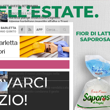
Ù LETTI QUESTA SETTIMANA
MERCOLEDÌ 5 AGOSTO
Barletta piange Gioacchino Dagnello:
64enne barlettano investito all'alba a Trani
A
BARLETTA
GIOVEDÌ 6 AGOSTO
APP
Il ricordo di "Cecco", il benzinaio col
NIO QUINTO
sorriso: «Contava i giorni che lo
paravano dalla pensione»
MERCOLEDÌ 5 AGOSTO
Jova Summer Party, giovedì mattina
sopralluogo nell'area dell'evento
DOMENICA 2 AGOSTO
Beni confiscati alla mafia. Nasce il servizio
di Co-housing
VENERDÌ 31 LUGLIO
Inaugurato il nuovo parcheggio nella
stazione di Barletta
MARTEDÌ 4 AGOSTO
Auto di persona con disabilità vandalizzata,
il sindaco Cannito condanna il gesto