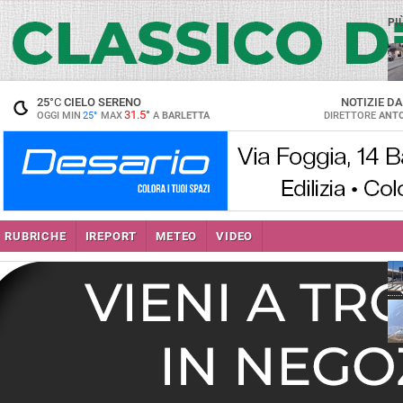
PI
25
°C
CIELO SERENO
NOTIZIE D
31.5°
OGGI MIN
25°
MAX
A
BARLETTA
DIRETTORE
ANTO
se
RUBRICHE
IREPORT
METEO
VIDEO