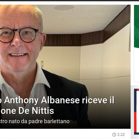
o Anthony Albanese riceve il
ione De Nittis
ro nato da padre barlettano
2.22