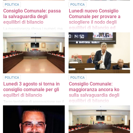
POLITICA
POLITICA
Consiglio Comunale: passa
Lunedì nuovo Consiglio
la salvaguardia degli
Comunale per provare a
equilibri di bilancio
sciogliere il nodo degli
equilibri di bilancio ed
La maggioranza ritrova i numeri, ma
evitare (entro venti giorni) il
le polemiche restano. Venti i voti
commissariamento
favorevoli al provvedimento
La maggioranza, secondo il sindaco,
dovrebbe ritrovare i numeri, ma
permangono le divisioni. Intanto, nel
centrosinistra, prime prove di
coalizione e primi nodi da sciogliere
in vista delle prossime elezioni
POLITICA
POLITICA
Lunedì 3 agosto si torna in
Consiglio Comunale:
consiglio comunale per gli
maggioranza ancora ko
equilbri di bilancio
sulla salvaguardia degli
equilibri di bilancio
Terzo tentativo di approvazione per il
provvedimento
La conta dei voti favorevoli si è
fermata a 15 voti, a fronte dei 17
necessari