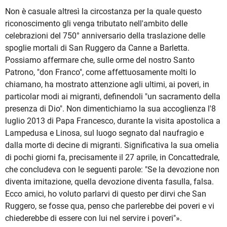
Non è casuale altresì la circostanza per la quale questo
riconoscimento gli venga tributato nell'ambito delle
celebrazioni del 750° anniversario della traslazione delle
spoglie mortali di San Ruggero da Canne a Barletta.
Possiamo affermare che, sulle orme del nostro Santo
Patrono, "don Franco", come affettuosamente molti lo
chiamano, ha mostrato attenzione agli ultimi, ai poveri, in
particolar modi ai migranti, definendoli "un sacramento della
presenza di Dio". Non dimentichiamo la sua accoglienza l'8
luglio 2013 di Papa Francesco, durante la visita apostolica a
Lampedusa e Linosa, sul luogo segnato dal naufragio e
dalla morte di decine di migranti. Significativa la sua omelia
di pochi giorni fa, precisamente il 27 aprile, in Concattedrale,
che concludeva con le seguenti parole: "Se la devozione non
diventa imitazione, quella devozione diventa fasulla, falsa.
Ecco amici, ho voluto parlarvi di questo per dirvi che San
Ruggero, se fosse qua, penso che parlerebbe dei poveri e vi
chiederebbe di essere con lui nel servire i poveri"».