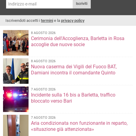
dell'approvazione della tariffazione
Iscriviti
Cosimo Cannito sulla crisi della sua
TARI 2026
maggioranza
Iscrivendoti accetti i
termini
e la
privacy policy
8 AGOSTO 2026
Cerimonia dell'Accoglienza, Barletta in Rosa
accoglie due nuove socie
8 AGOSTO 2026
Nuova caserma dei Vigili del Fuoco BAT,
Damiani incontra il comandante Quinto
7 AGOSTO 2026
Incidente sulla 16 bis a Barletta, traffico
bloccato verso Bari
7 AGOSTO 2026
Aria condizionata non funzionante in reparto,
«situazione già attenzionata»