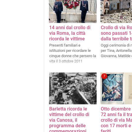
14 anni dal crollo di
Crollo di via R
via Roma, la città
sono passati 1
ricorda le vittime
dalla terribile 
Presenti familiari e
Oggi cerimonia di 
istituzioni per ricordare le
per Tina, Antonella
cinque donne che persero la
Giovanna, Matilde 
vita il 3 ottobre 2011
7
Barletta ricorda le
Otto dicembre
vittime del crollo di
72 anni fa il tr
via Canosa, il
crollo di via 
programma delle
con 17 morti e
commemorazioni
feriti