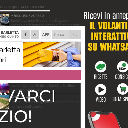
Ù LETTI QUESTA SETTIMANA
MERCOLEDÌ 5 AGOSTO
Barletta piange Gioacchino Dagnello:
64enne barlettano investito all'alba a Trani
A
BARLETTA
GIOVEDÌ 6 AGOSTO
APP
Il ricordo di "Cecco", il benzinaio col
NIO QUINTO
sorriso: «Contava i giorni che lo
paravano dalla pensione»
MERCOLEDÌ 5 AGOSTO
Jova Summer Party, giovedì mattina
sopralluogo nell'area dell'evento
DOMENICA 2 AGOSTO
Beni confiscati alla mafia. Nasce il servizio
di Co-housing
VENERDÌ 7 AGOSTO
Incidente sulla 16 bis a Barletta, traffico
bloccato verso Bari
GIOVEDÌ 6 AGOSTO
Jova Summer Party, nuovi campionamenti
nell'area dell'evento