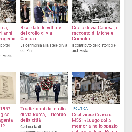
oma,
Ricordate le vittime
Crollo di via Canosa, il
4 anni
del crollo di via
racconto di Michele
tragedia
Canosa
Grimaldi
ricordo
La cerimonia alla stele di via
Il contributo dello storico e
,
dei Pini
archivista
e Maria
 1952,
Tredici anni dal crollo
POLITICA
agico
di via Roma, il ricordo
Coalizione Civica e
Magenta
della città
M5S: «Luogo della
 12
memoria nello spazio
Cerimonia di
del crollo di via Roma,
commemorazione alla