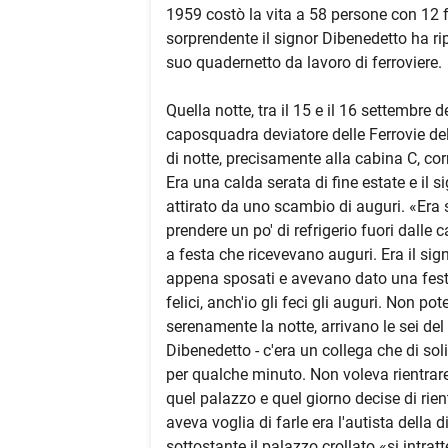
1959 costò la vita a 58 persone con 12 fe
sorprendente il signor Dibenedetto ha ri
suo quadernetto da lavoro di ferroviere.
Quella notte, tra il 15 e il 16 settembre 
caposquadra deviatore delle Ferrovie dell
di notte, precisamente alla cabina C, cor
Era una calda serata di fine estate e il 
attirato da uno scambio di auguri. «Era 
prendere un po' di refrigerio fuori dalle
a festa che ricevevano auguri. Era il si
appena sposati e avevano dato una fest
felici, anch'io gli feci gli auguri. Non p
serenamente la notte, arrivano le sei del 
Dibenedetto - c'era un collega che di solit
per qualche minuto. Non voleva rientrare
quel palazzo e quel giorno decise di rie
aveva voglia di farle era l'autista della 
sottostante il palazzo crollato «si intratt