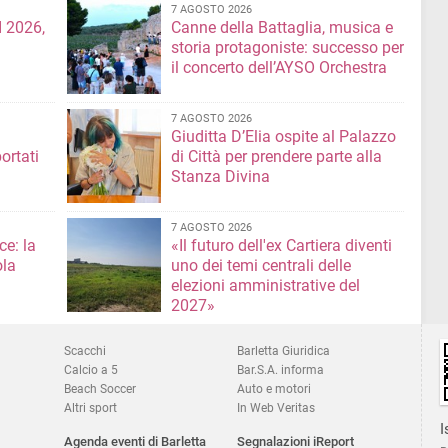
7 AGOSTO 2026
 2026,
Canne della Battaglia, musica e
storia protagoniste: successo per
il concerto dell’AYSO Orchestra
7 AGOSTO 2026
Giuditta D’Elia ospite al Palazzo
ortati
di Città per prendere parte alla
Stanza Divina
7 AGOSTO 2026
ce: la
«Il futuro dell'ex Cartiera diventi
ola
uno dei temi centrali delle
elezioni amministrative del
2027»
Scacchi
Barletta Giuridica
Calcio a 5
Bar.S.A. informa
Beach Soccer
Auto e motori
Altri sport
In Web Veritas
I
Agenda eventi di Barletta
Segnalazioni iReport