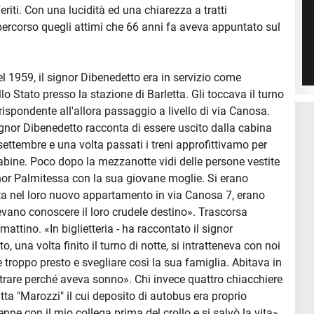
riti. Con una lucidità ed una chiarezza a tratti
percorso quegli attimi che 66 anni fa aveva appuntato sul
del 1959, il signor Dibenedetto era in servizio come
o Stato presso la stazione di Barletta. Gli toccava il turno
rispondente all'allora passaggio a livello di via Canosa.
signor Dibenedetto racconta di essere uscito dalla cabina
settembre e una volta passati i treni approfittivamo per
 cabine. Poco dopo la mezzanotte vidi delle persone vestite
gnor Palmitessa con la sua giovane moglie. Si erano
a nel loro nuovo appartamento in via Canosa 7, erano
otevano conoscere il loro crudele destino». Trascorsa
mattino. «In biglietteria - ha raccontato il signor
o, una volta finito il turno di notte, si intratteneva con noi
 troppo presto e svegliare così la sua famiglia. Abitava in
ntrare perché aveva sonno». Chi invece quattro chiacchiere
ditta "Marozzi" il cui deposito di autobus era proprio
enne con il mio collega prima del crollo e si salvò la vita».