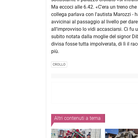
Ma eccoci alle 6.42. «C'era un treno che 
collega parlava con l'autista Marozzi - 
avvicinai al passaggio al livello per dare
all'improvviso lo vidi accasciarsi. Ci fu 
subito notata dalla moglie del signor Dib
divisa fosse tutta impolverata, di lì il r
più.
CROLLO
Altri contenuti a tema