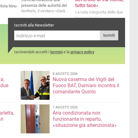
tutto tace»
presenza delle autorità del
alista Nino
territorio, il sindaco «Sarà
La nota congiunta delle due
difficile creare un'area della
forze politiche
memoria in questa zona»
Iscriviti alla Newsletter
Iscriviti
Iscrivendoti accetti i
termini
e la
privacy policy
8 AGOSTO 2026
a,
Nuova caserma dei Vigili del
 due
Fuoco BAT, Damiani incontra il
comandante Quinto
7 AGOSTO 2026
rletta,
Aria condizionata non
ri
funzionante in reparto,
«situazione già attenzionata»