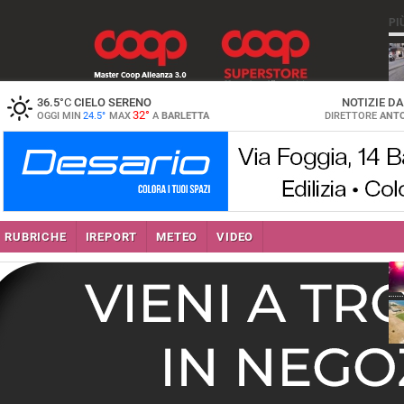
PI
36.5
°C
CIELO SERENO
NOTIZIE D
32°
OGGI MIN
24.5°
MAX
A
BARLETTA
DIRETTORE
ANTO
se
RUBRICHE
IREPORT
METEO
VIDEO