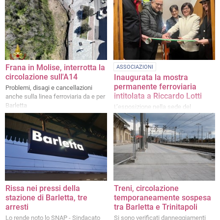
concittadino Davide Maria
pescatori e borgo marinaro”
Boccaccio
Frana in Molise, interrotta la
ASSOCIAZIONI
circolazione sull'A14
Inaugurata la mostra
permanente ferroviaria
Problemi, disagi e cancellazioni
intitolata a Riccardo Lotti
anche sulla linea ferroviaria da e per
Barletta
L’esposizione nella sede del
Dopolavoro ferroviario
Rissa nei pressi della
Treni, circolazione
stazione di Barletta, tre
temporaneamente sospesa
arresti
tra Barletta e Trinitapoli
Lo rende noto lo SNAP - Sindacato
Si sono verificati danneggiamenti