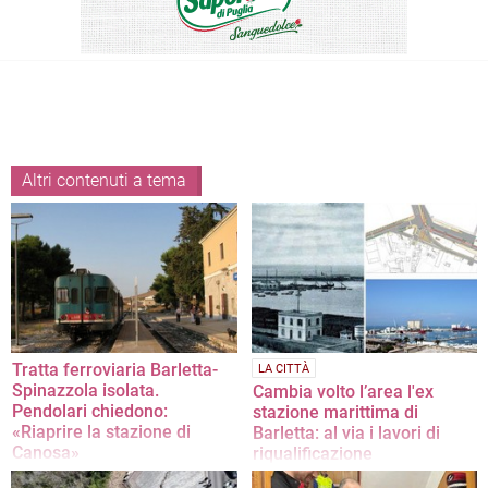
Altri contenuti a tema
Tratta ferroviaria Barletta-
LA CITTÀ
Spinazzola isolata.
Cambia volto l’area l'ex
Pendolari chiedono:
stazione marittima di
«Riaprire la stazione di
Barletta: al via i lavori di
Canosa»
riqualificazione
E' il grido d'allarme lanciato dal
Da oggi parte il progetto “Darsena