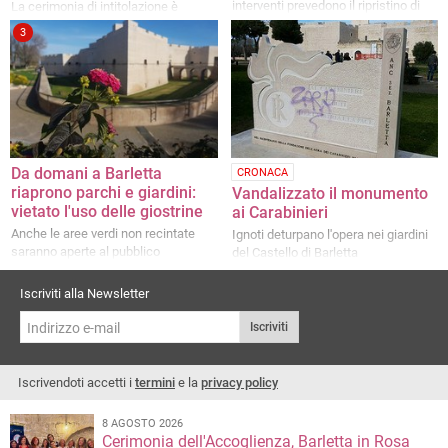
interventi prevedono il ripristino di
La cerimonia di intitolazione è
alcune sedute e la sostituzione di
prevista per oggi alle 18
3
alcuni blocchi di calcestruzzo
Da domani a Barletta
CRONACA
riaprono parchi e giardini:
Vandalizzato il monumento
vietato l'uso delle giostrine
ai Carabinieri
Anche le aree verdi non recintate
Ignoti deturpano l'opera nei giardini
saranno aperte al pubblico
del Castello di Barletta
Iscriviti alla Newsletter
Iscriviti
Iscrivendoti accetti i
termini
e la
privacy policy
8 AGOSTO 2026
Cerimonia dell'Accoglienza, Barletta in Rosa