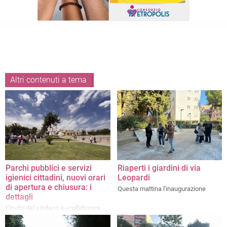
Altri contenuti a tema
Parchi pubblici e servizi
Riaperti i giardini di via
igienici cittadini, nuovi orari
Leopardi
di apertura e chiusura: i
Questa mattina l'inaugurazione
dettagli
L'invito del sindaco a «collaborare
per il mantenimento del decoro e
della pulizia»