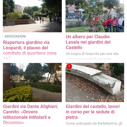
Un albero per Claudio
ASSOCIAZIONI
Lasala nei giardini del
Riapertura giardino via
Castello
Leopardi, il plauso del
comitato di quartiere zona
Un segno di rinascita per una vita
167
scomparsa prematuramente
La nota firmata dal presidente
1
Giuseppe Di Bari
Giardini via Dante Alighieri,
Giardini del castello, lavori
Cannito: «Dovere
in corso per le sedute di
istituzionale intitolarli a
pietra
Dicuonzo»
Come anticipato da BarlettaViva, gli