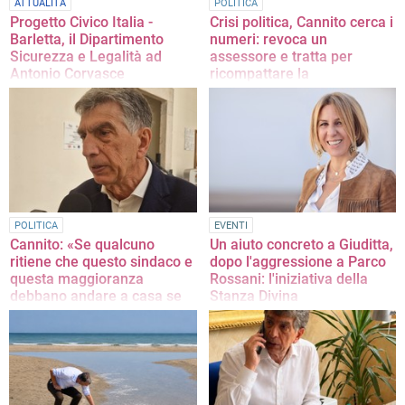
ATTUALITÀ
POLITICA
Progetto Civico Italia -
Crisi politica, Cannito cerca i
Barletta, il Dipartimento
numeri: revoca un
Sicurezza e Legalità ad
assessore e tratta per
Antonio Corvasce
ricompattare la
maggioranza
Passaggio chiave per le strategie
sulla tutela della comunità, la
Oggi si torna in aula, c'è de
sicurezza e il contrasto alla
approvare la salvaguardia degli
criminalità locale
equilibri di bilancio
POLITICA
EVENTI
Cannito: «Se qualcuno
Un aiuto concreto a Giuditta,
ritiene che questo sindaco e
dopo l'aggressione a Parco
questa maggioranza
Rossani: l'iniziativa della
debbano andare a casa se
Stanza Divina
ne assuma la
La nota della presidente regionale
responsabilità»
della Stanza Divina, Agata Oliva
Ledichiarazioni a caldo del sindaco
Cosimo Cannito sulla crisi della sua
maggioranza