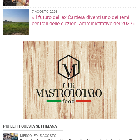
7 AGOSTO 2026
«Il futuro dell'ex Cartiera diventi uno dei temi
centrali delle elezioni amministrative del 2027»
PIÙ LETTI QUESTA SETTIMANA
MERCOLEDÌ 5 AGOSTO