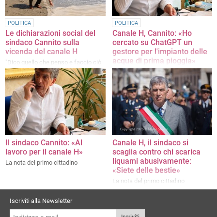
POLITICA
POLITICA
Le dichiarazioni social del
Canale H, Cannito: «Ho
sindaco Cannito sulla
cercato su ChatGPT un
vicenda del canale H
gestore per l'impianto delle
acque di prima pioggia»
"Dico quello che penso e faccio ciò
che ritengo più opportuno per la mia
Le parole del primo cittadino in
città"
consiglio comunale
Il sindaco Cannito: «Al
Canale H, il sindaco si
lavoro per il canale H»
scaglia contro chi scarica
liquami abusivamente:
La nota del primo cittadino
«Siete delle bestie»
La nota del primo cittadino
Iscriviti alla Newsletter