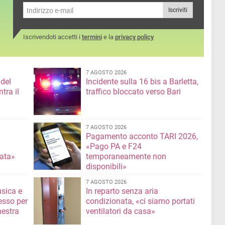
Iscriviti
Iscrivendoti accetti i
termini
e la
privacy policy
7 AGOSTO 2026
 del
Incidente sulla 16 bis a Barletta,
tra il
traffico bloccato verso Bari
7 AGOSTO 2026
Pagamento acconto TARI 2026,
«Pago PA e F24
nata»
temporaneamente non
disponibili»
7 AGOSTO 2026
usica e
In reparto senza aria
esso per
condizionata, «ci siamo portati
hestra
ventilatori da casa»