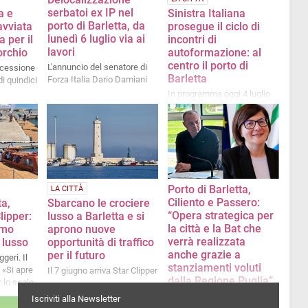
serbatoi ex IP nel
a e
Sinistra Italiana
porto di Barletta, da
avviata
prosegue il ciclo di
lunedì 6 luglio via ai
 per il
incontri di
lavori
orchio
autoformazione: al
centro il porto di
L'annuncio del senatore di
ncessione
Barletta
Forza Italia Dario Damiani
di quindici
In programma oggi 4 luglio
Porto di Barletta,
LA CITTÀ
Ciliento e Passero:
ta,
Sbarcano le crociere
“Opera strategica per
lipper:
lusso a Barletta e si
la città e la Bat che
smo
aprono nuove
verrà realizzata
i lusso
opportunità di traffico
anche grazie a
per il futuro
geri. Il
stanziamenti voluti
 «Si apre
Il 7 giugno arriva Star Clipper
dalla Regione Puglia”
 lo scalo
La nota congiunta
Iscriviti alla Newsletter