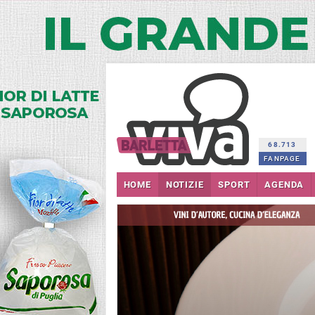
68.713
FANPAGE
HOME
NOTIZIE
SPORT
AGENDA