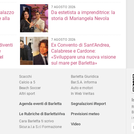
7 AGOSTO 2026
Palazzo
Da estetista a imprenditrice: la
 alla
storia di Mariangela Nevola
7 AGOSTO 2026
diventi
Ex Convento di Sant'Andrea,
e
Calabrese e Cardone:
el
«Sviluppare una nuova visione
sul mare per Barletta»
Scacchi
Barletta Giuridica
Calcio a 5
Bar.S.A. informa
Beach Soccer
Auto e motori
Altri sport
In Web Veritas
I
Agenda eventi di Barletta
Segnalazioni iReport
R
B
Le Rubriche di BarlettaViva
Previsioni meteo
i
Cara Barletta ti scrivo
Video
Sicur.a.l.a S.r.l Formazione