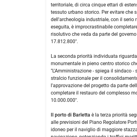
territoriale, di circa cinque ettari di es
tessuto urbano storico. Per evitare che s
dell'archeologia industriale, con il serio r
eseguita, è improcrastinabile completar
risolutivo che veda da parte del governo
17.812.800".
La seconda priorità individuata riguarda
monumentale in pieno centro storico che v
"L'Amministrazione - spiega il sindaco - 
stralcio funzionale per il consolidamen
l'approvazione del progetto da parte dell
completare il restauro del complesso mo
10.000.000".
Il porto di Barletta
è la terza priorità se
alle previsioni del Piano Regolatore Po
idoneo per il naviglio di maggiore stazz
navigazione, potenziando i traffici marit