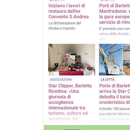
Iniziano i lavori di
Porti di Barlett
restauro dell’ex
Manfredonia: 
Convento S.Andrea
la gara europea
servizio di rim
La dichiarazione del
Sindaco Cannito
E' prevista una co
unica della durata 
anni
ASSOCIAZIONI
LA CITTÀ
Star Clipper, Barletta
Porto di Barlet
Ricettiva: «Una
arriva la Star C
giornata di
debutta il turi
accoglienza
crocieristico d
internazionale tra
A bordo 150 passeg
turismo, cultura ed
presidente Mastro:
eccellenze del
una nuova fase per
territorio»
barlettano»