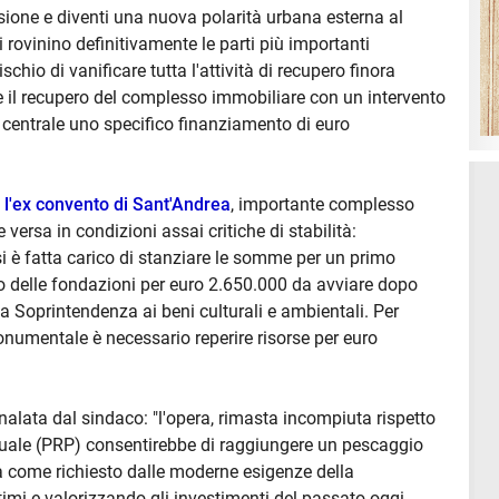
tensione e diventi una nuova polarità urbana esterna al
i rovinino definitivamente le parti più importanti
ischio di vanificare tutta l'attività di recupero finora
e il recupero del complesso immobiliare con un intervento
 centrale uno specifico finanziamento di euro
l'ex convento di Sant'Andrea
, importante complesso
ersa in condizioni assai critiche di stabilità:
si è fatta carico di stanziare le somme per un primo
to delle fondazioni per euro 2.650.000 da avviare dopo
a Soprintendenza ai beni culturali e ambientali. Per
numentale è necessario reperire risorse per euro
gnalata dal sindaco: "l'opera, rimasta incompiuta rispetto
rtuale (PRP) consentirebbe di raggiungere un pescaggio
a come richiesto dalle moderne esigenze della
timi e valorizzando gli investimenti del passato oggi