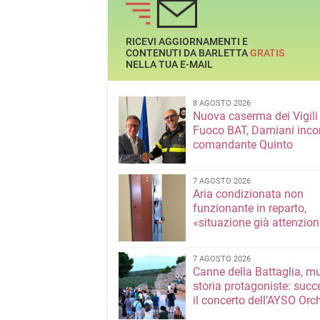
La nota dell'associazione
RICEVI AGGIORNAMENTI E
CONTENUTI DA BARLETTA
GRATIS
NELLA TUA E-MAIL
8 AGOSTO 2026
Nuova caserma dei Vigili
Fuoco BAT, Damiani incon
comandante Quinto
7 AGOSTO 2026
Aria condizionata non
funzionante in reparto,
«situazione già attenzio
7 AGOSTO 2026
Canne della Battaglia, m
storia protagoniste: succ
il concerto dell’AYSO Orc