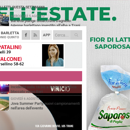
Ù LETTI QUESTA SETTIMANA
MERCOLEDÌ 5 AGOSTO
Barletta piange Gioacchino Dagnello:
64enne barlettano investito all'alba a Trani
A
BARLETTA
GIOVEDÌ 6 AGOSTO
APP
Il ricordo di "Cecco", il benzinaio col
NIO QUINTO
sorriso: «Contava i giorni che lo
paravano dalla pensione»
MERCOLEDÌ 5 AGOSTO
Jova Summer Party, giovedì mattina
sopralluogo nell'area dell'evento
DOMENICA 2 AGOSTO
Beni confiscati alla mafia. Nasce il servizio
di Co-housing
VENERDÌ 7 AGOSTO
Incidente sulla 16 bis a Barletta, traffico
bloccato verso Bari
GIOVEDÌ 6 AGOSTO
Jova Summer Party, nuovi campionamenti
nell'area dell'evento