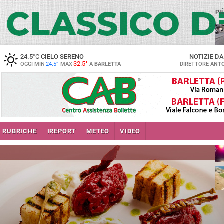
PI
24.5
°C
CIELO SERENO
NOTIZIE D
32.5°
OGGI MIN
24.5°
MAX
A
BARLETTA
DIRETTORE
ANTO
se
RUBRICHE
IREPORT
METEO
VIDEO