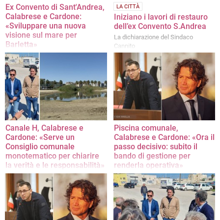
Ex Convento di Sant'Andrea,
LA CITTÀ
Calabrese e Cardone:
Iniziano i lavori di restauro
«Sviluppare una nuova
dell’ex Convento S.Andrea
visione sul mare per
La dichiarazione del Sindaco
Barletta»
Cannito
La nota dei consiglieri comunali
Canale H, Calabrese e
Piscina comunale,
Cardone: «Serve un
Calabrese e Cardone: «Ora il
Consiglio comunale
passo decisivo: subito il
monotematico per chiarire
bando di gestione per
la verità e le responsabilità»
renderla operativa»
La richiesta dei consiglieri comunali
La nota dei due consiglieri comunali
di un consiglio dedicato al tema con
esperti e rappresentanti di tutti gli
enti