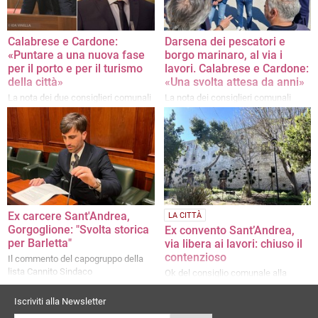
Calabrese e Cardone:
Darsena dei pescatori e
«Puntare a una nuova fase
borgo marinaro, al via i
per il porto e per il turismo
lavori. Calabrese e Cardone:
della città»
«Una svolta attesa da anni»
La nota dei due consiglieri comunali
La nota dei consiglieri comunali
Ex carcere Sant'Andrea,
LA CITTÀ
Gorgoglione: "Svolta storica
Ex convento Sant’Andrea,
per Barletta"
via libera ai lavori: chiuso il
contenzioso
Il commento del capogruppo della
lista Cannito Sindaco
Ok del consiglio comunale alla
convenzione con i proprietari dei
locali sottostanti l'edificio
Iscriviti alla Newsletter