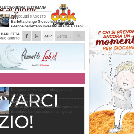
Ù LETTI QUESTA SETTIMANA
MERCOLEDÌ 5 AGOSTO
Barletta piange Gioacchino Dagnello:
64enne barlettano investito all'alba a Trani
A
BARLETTA
GIOVEDÌ 6 AGOSTO
APP
Il ricordo di "Cecco", il benzinaio col
NIO QUINTO
sorriso: «Contava i giorni che lo
paravano dalla pensione»
MERCOLEDÌ 5 AGOSTO
Jova Summer Party, giovedì mattina
sopralluogo nell'area dell'evento
DOMENICA 2 AGOSTO
Beni confiscati alla mafia. Nasce il servizio
di Co-housing
VENERDÌ 31 LUGLIO
Inaugurato il nuovo parcheggio nella
stazione di Barletta
MARTEDÌ 4 AGOSTO
Auto di persona con disabilità vandalizzata,
il sindaco Cannito condanna il gesto