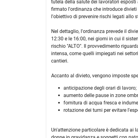
tutela della salute dei lavoratori espost
firmato l'ordinanza che introduce divieti 
l'obiettivo di prevenire rischi legati allo 
Nel dettaglio, l'ordinanza prevede il divie
12:30 e le 16:00, nei giorni in cui il si
rischio "ALTO". Il provvedimento riguarda 
intensa, come quelli impiegati nei settori
cantieri.
Accanto al divieto, vengono imposte spec
anticipazione degli orari di lavoro;
aumento delle pause in zone ombr
fornitura di acqua fresca e indumen
rotazione dei turni per evitare l'e
Un'attenzione particolare è dedicata ai la
donne in gravidanza e soggetti con pato