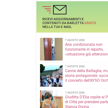
litoranee di Ponente e di
Presidente del Com
Levante nelle ore notturne
Dante Alighieri di B
RICEVI AGGIORNAMENTI E
CONTENUTI DA BARLETTA
GRATIS
NELLA TUA E-MAIL
7 AGOSTO 2026
Aria condizionata non
funzionante in reparto,
«situazione già attenzio
7 AGOSTO 2026
Canne della Battaglia, m
storia protagoniste: succ
il concerto dell’AYSO Orc
7 AGOSTO 2026
Giuditta D’Elia ospite al 
di Città per prendere parte
Stanza Divina