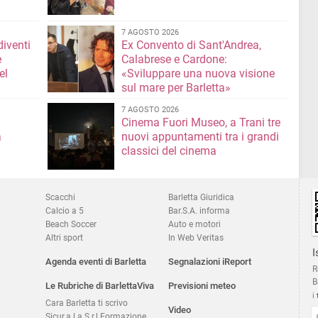
7 AGOSTO 2026
diventi
Ex Convento di Sant'Andrea,
e
Calabrese e Cardone:
el
«Sviluppare una nuova visione
sul mare per Barletta»
7 AGOSTO 2026
Cinema Fuori Museo, a Trani tre
a
nuovi appuntamenti tra i grandi
classici del cinema
Scacchi
Barletta Giuridica
Calcio a 5
Bar.S.A. informa
Beach Soccer
Auto e motori
Altri sport
In Web Veritas
I
Agenda eventi di Barletta
Segnalazioni iReport
R
B
Le Rubriche di BarlettaViva
Previsioni meteo
i
Cara Barletta ti scrivo
Video
Sicur.a.l.a S.r.l Formazione