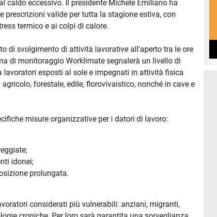
i al caldo eccessivo. Il presidente Michele Emiliano ha
e prescrizioni valide per tutta la stagione estiva, con
stress termico e ai colpi di calore.
to di svolgimento di attività lavorative all'aperto tra le ore
stema di monitoraggio Worklimate segnalerà un livello di
lavoratori esposti al sole e impegnati in attività fisica
 agricolo, forestale, edile, florovivaistico, nonché in cave e
ifiche misure organizzative per i datori di lavoro:
eggiate;
ti idonei;
sposizione prolungata.
voratori considerati più vulnerabili: anziani, migranti,
logie croniche. Per loro sarà garantita una sorveglianza