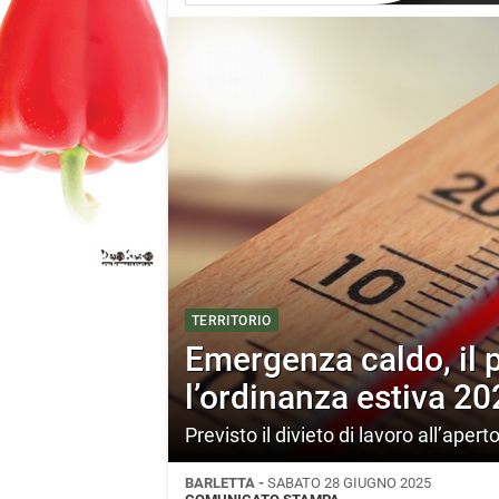
TERRITORIO
Emergenza caldo, il 
l’ordinanza estiva 20
Previsto il divieto di lavoro all’apert
BARLETTA -
SABATO 28 GIUGNO 2025