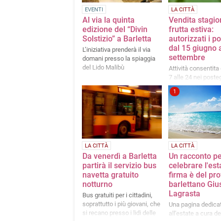
EVENTI
LA CITTÀ
Al via la quinta
Vendita stagio
edizione del “Divin
frutta estiva:
Solstizio” a Barletta
autorizzati i p
dal 15 giugno 
L’iniziativa prenderà il via
settembre
domani presso la spiaggia
del Lido Malibù
Attività consentita 
7 alle 24 nei poste
autorizzati, con un
1
superficie massim
metri quadrati per 
operatore.
LA CITTÀ
LA CITTÀ
Da venerdì a Barletta
Un racconto p
partirà il servizio bus
celebrare l'esta
navetta gratuito
firma è del pr
notturno
barlettano Gi
Lagrasta
Bus gratuiti per i cittadini,
soprattutto i più giovani, che
Una pagina dedica
si recano presso i lidi delle
all'estate a cura de