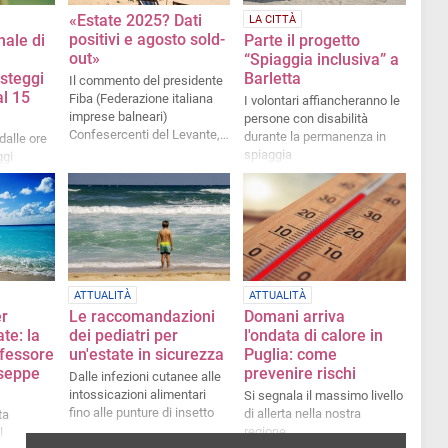
«Estate 2025? Dati
LA CITTÀ
positivi e agosto sold-
nale di
Parte il progetto
out»
“Spiaggia inclusiva” a
osteggi
Barletta
Il commento del presidente
al 15
Fiba (Federazione italiana
I volontari affiancheranno le
imprese balneari)
persone con disabilità
Confesercenti del Levante,
durante la permanenza in
dalle ore
Roberto Benigno
spiaggia
ggi
a
a di 30
ogni
ATTUALITÀ
ATTUALITÀ
er
Le raccomandazioni
Domani arriva
te: la
dei pediatri per
l'ondata di calore in
ofessore
un'estate in sicurezza
Puglia: come
useppe
prevenire rischi
Dalle infezioni cutanee alle
intossicazioni alimentari
Si segnala il massimo livello
fino alle punture di insetto
di allerta nella nostra
ta
regione
l