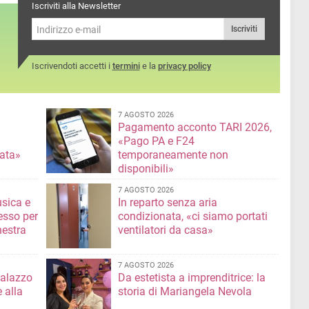
itato
Iscriviti alla Newsletter
arletta
Iscriviti
Iscrivendoti accetti i
termini
e la
privacy policy
7 AGOSTO 2026
Pagamento acconto TARI 2026,
«Pago PA e F24
nata»
temporaneamente non
disponibili»
7 AGOSTO 2026
usica e
In reparto senza aria
esso per
condizionata, «ci siamo portati
hestra
ventilatori da casa»
7 AGOSTO 2026
Palazzo
Da estetista a imprenditrice: la
 alla
storia di Mariangela Nevola