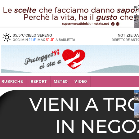
PI
35.5
°C
CIELO SERENO
NOTIZIE D
31.5°
OGGI MIN
24.5°
MAX
A
BARLETTA
DIRETTORE
ANTO
se
RUBRICHE
IREPORT
METEO
VIDEO