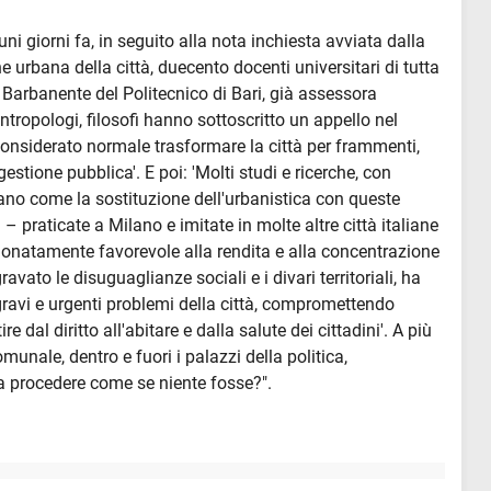
i giorni fa, in seguito alla nota inchiesta avviata dalla
 urbana della città, duecento docenti universitari di tutta
la Barbanente del Politecnico di Bari, già assessora
, antropologi, filosofi hanno sottoscritto un appello nel
 è considerato normale trasformare la città per frammenti,
estione pubblica'. E poi: 'Molti studi e ricerche, con
ano come la sostituzione dell'urbanistica con queste
 praticate a Milano e imitate in molte altre città italiane
onatamente favorevole alla rendita e alla concentrazione
vato le disuguaglianze sociali e i divari territoriali, ha
 gravi e urgenti problemi della città, compromettendo
re dal diritto all'abitare e dalla salute dei cittadini'. A più
omunale, dentro e fuori i palazzi della politica,
 a procedere come se niente fosse?".