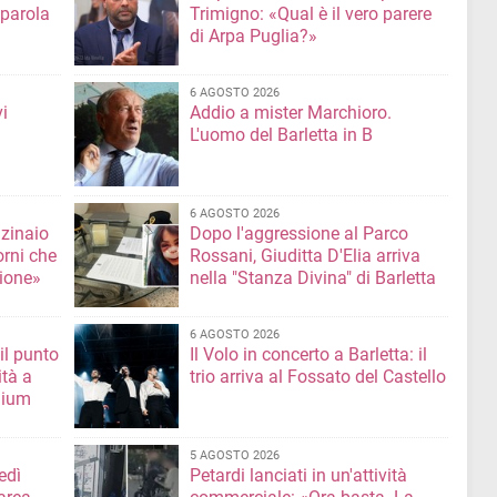
 parola
Trimigno: «Qual è il vero parere
di Arpa Puglia?»
6 AGOSTO 2026
i
Addio a mister Marchioro.
L'uomo del Barletta in B
6 AGOSTO 2026
nzinaio
Dopo l'aggressione al Parco
orni che
Rossani, Giuditta D'Elia arriva
ione»
nella "Stanza Divina" di Barletta
6 AGOSTO 2026
il punto
Il Volo in concerto a Barletta: il
ità a
trio arriva al Fossato del Castello
mium
5 AGOSTO 2026
edì
Petardi lanciati in un'attività