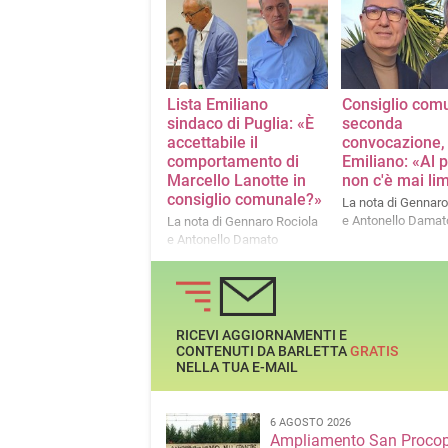
Lista Emiliano
Consiglio comu
sindaco di Puglia: «È
seconda
accettabile il
convocazione, 
comportamento di
Emiliano: «Al 
Marcello Lanotte in
non c'è mai lim
consiglio comunale?»
La nota di Gennaro
e Antonello Damat
La nota di Gennaro Rociola
e Antonello Damato
RICEVI AGGIORNAMENTI E
CONTENUTI DA BARLETTA
GRATIS
NELLA TUA E-MAIL
6 AGOSTO 2026
Ampliamento San Procop