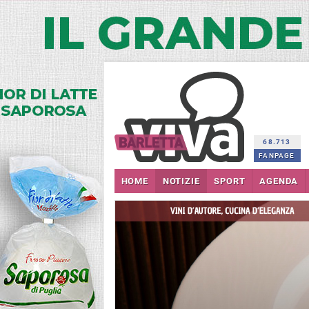
68.713
FANPAGE
HOME
NOTIZIE
SPORT
AGENDA