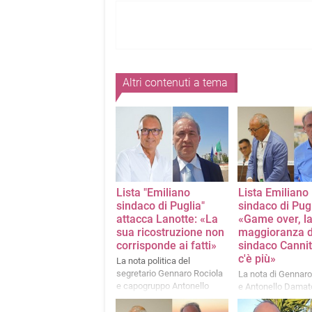
Altri contenuti a tema
Lista "Emiliano
Lista Emiliano
sindaco di Puglia"
sindaco di Pugl
attacca Lanotte: «La
«Game over, l
sua ricostruzione non
maggioranza d
corrisponde ai fatti»
sindaco Canni
c'è più»
La nota politica del
segretario Gennaro Rociola
La nota di Gennaro
e capogruppo Antonello
e Antonello Damat
Damato