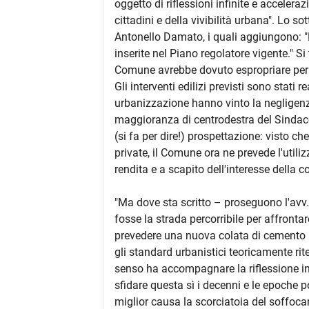
oggetto di riflessioni infinite e accelera
cittadini e della vivibilità urbana". Lo s
Antonello Damato, i quali aggiungono: "
inserite nel Piano regolatore vigente." Si t
Comune avrebbe dovuto espropriare per re
Gli interventi edilizi previsti sono stati 
urbanizzazione hanno vinto la negligenza 
maggioranza di centrodestra del Sindac
(si fa per dire!) prospettazione: visto ch
private, il Comune ora ne prevede l'utili
rendita e a scapito dell'interesse della col
"Ma dove sta scritto – proseguono l'avv. 
fosse la strada percorribile per affronta
prevedere una nuova colata di cemento in
gli standard urbanistici teoricamente rit
senso ha accompagnare la riflessione inf
sfidare questa sì i decenni e le epoche p
miglior causa la scorciatoia del soffoca