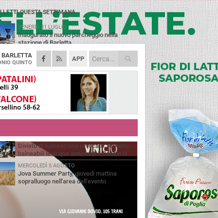
Ù LETTI QUESTA SETTIMANA
VENERDÌ 31 LUGLIO
Inaugurato il nuovo parcheggio nella
stazione di Barletta
A
BARLETTA
MERCOLEDÌ 5 AGOSTO
APP
Barletta piange Gioacchino Dagnello:
NIO QUINTO
64enne barlettano investito all'alba a Trani
GIOVEDÌ 30 LUGLIO
Rapina all'Ipercoop di Barletta: nel mirino la
gioielleria, banditi in fuga
DOMENICA 2 AGOSTO
Beni confiscati alla mafia. Nasce il servizio
di Co-housing
VENERDÌ 31 LUGLIO
Divieto di balneazione revocato, tornano
balneabili le acque antistanti il Canale H
MERCOLEDÌ 5 AGOSTO
Jova Summer Party, giovedì mattina
sopralluogo nell'area dell'evento