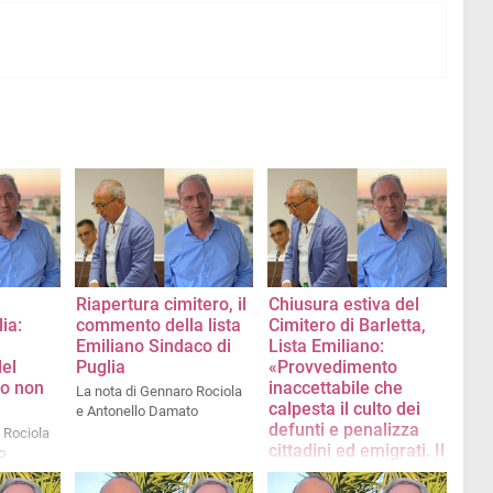
Riapertura cimitero, il
Chiusura estiva del
ia:
commento della lista
Cimitero di Barletta,
a
Emiliano Sindaco di
Lista Emiliano:
el
Puglia
«Provvedimento
to non
inaccettabile che
La nota di Gennaro Rociola
calpesta il culto dei
e Antonello Damato
defunti e penalizza
 Rociola
cittadini ed emigrati. Il
o
sindaco revochi
l'ordinanza»