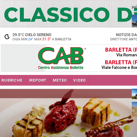
PI
29.5
°C
CIELO SERENO
NOTIZIE D
31.5°
OGGI MIN
24°
MAX
A
BARLETTA
DIRETTORE
ANTO
RUBRICHE
IREPORT
METEO
VIDEO