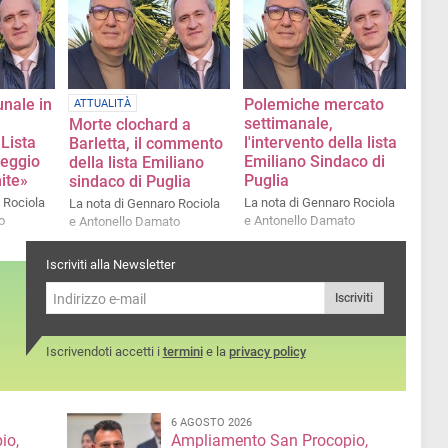
La nota di Gennaro Rociola
e Antonello Damato
nale in
Polemiche mercato
ATTUALITÀ
settimanale,
Morte clochard a
Lista
l'intervento della lista
Barletta, il commento
peggio
Emiliano Sindaco di
della lista Emiliano
ite»
Puglia
sindaco di Puglia
 Rociola
La nota di Gennaro Rociola
La nota di Gennaro Rociola
o
e Antonello Damato
e Antonello Damato
Iscriviti alla Newsletter
Iscriviti
Iscrivendoti accetti i
termini
e la
privacy policy
6 AGOSTO 2026
io,
Ampliamento San Procopio,